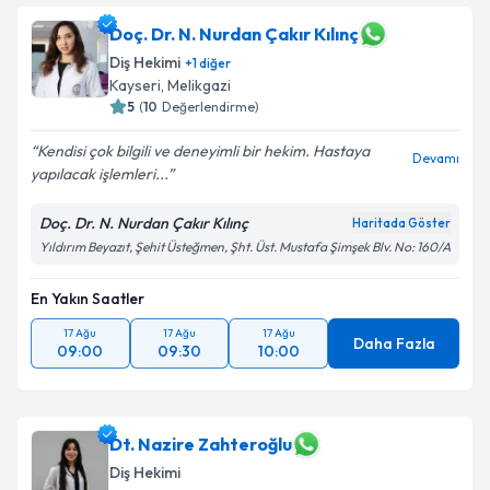
Doç. Dr. N. Nurdan Çakır Kılınç
Diş Hekimi
+
1
diğer
Kayseri
, Melikgazi
5
(
10
Değerlendirme)
Kendisi çok bilgili ve deneyimli bir hekim. Hastaya
Devamı
yapılacak işlemleri...
Doç. Dr. N. Nurdan Çakır Kılınç
Haritada Göster
Yıldırım Beyazıt, Şehit Üsteğmen, Şht. Üst. Mustafa Şimşek Blv. No: 160/A
En Yakın Saatler
17 Ağu
17 Ağu
17 Ağu
Daha Fazla
09:00
09:30
10:00
Dt. Nazire Zahteroğlu
Diş Hekimi