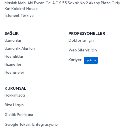
Maslak Mah. Ahi Evran Cd. A.O.S 55 Sokak No:2 Aksoy Plaza Giriş
Kat Kolektif House
İstanbul, Türkiye
SAĞLIK
PROFESYONELLER
Uzmanlar
Doktorlar İçin
Uzmanlık Alanları
Web Siteniz İçin
Hastalıklar
Kariyer
İşe Alım
Hizmetler
Hastaneler
KURUMSAL
Hakkımızda
Bize Ulaşın
Gizlilik Politikası
Google Takvim Entegrasyonu