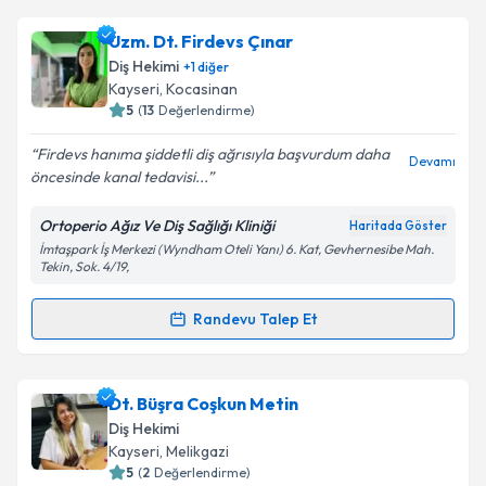
Uzm. Dt. Firdevs Çınar
Diş Hekimi
+
1
diğer
Kayseri
, Kocasinan
5
(
13
Değerlendirme)
Firdevs hanıma şiddetli diş ağrısıyla başvurdum daha
Devamı
öncesinde kanal tedavisi...
Ortoperio Ağız Ve Diş Sağlığı Kliniği
Haritada Göster
İmtaşpark İş Merkezi (Wyndham Oteli Yanı) 6. Kat, Gevhernesibe Mah.
Tekin, Sok. 4/19,
Randevu Talep Et
Randevu Takvimi Talebi
Uzm. Dt. Firdevs Çınar
için randevu takvimi talebi
Dt. Büşra Coşkun Metin
oluşturun. Size bu uzmandan randevu almanız için bir
Diş Hekimi
takvim hazırlandığında e-posta ile bilgilendireceğiz.
Kayseri
, Melikgazi
5
(
2
Değerlendirme)