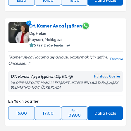
15:30
16:00
16:30
Daha Fazla
Dt. Kamer Ayça İşgören
Diş Hekimi
Kayseri
, Melikgazi
5
(
29
Değerlendirme)
Kamer Ayça Hocama diş dolgusu yaptırmak için gittim.
Devamı
Öncelikle...
DT. Kamer Ayça İşgören Diş Kliniği
Haritada Göster
YILDIRIM BEYAZIT MAHALLESİ ŞEHİT ÜSTEĞMEN MUSTAFA ŞİMŞEK
BULVARI NO:160/A ÜLKE PLAZA
En Yakın Saatler
Yarın
16:00
17:00
Daha Fazla
09:00