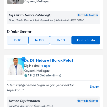
Kayseri
, Melikgazi
Diş Hekimi Nazire Zahteroğlu
Haritada Göster
Hunat Mah. Zenneci Sok. Bayraktar İş Merkezi No:17/B 38140
En Yakın Saatler
15:30
16:00
16:30
Daha Fazla
Dr. Dt. Hidayet Burak Polat
Diş Hekimi
+
1
diğer
Kayseri
, Melikgazi
4.9
(
623
Değerlendirme)
Hem kişiliği hemde bilgisi ile çok iyi bir doktor
Devamı
teşekkür...
Uzman Diş Hastanesi
Haritada Göster
Tacettin Veli Bulvarı Özer Sok. No: 3