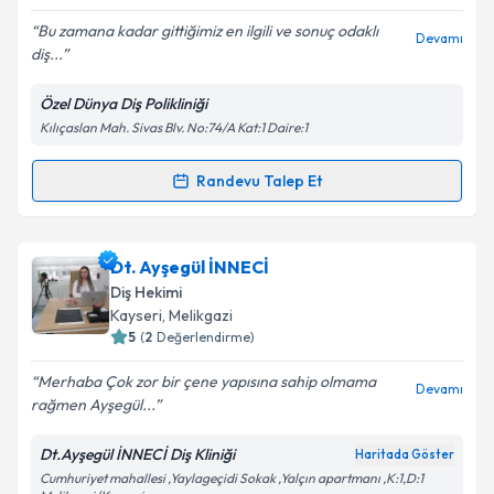
E-posta Adresiniz
Bu zamana kadar gittiğimiz en ilgili ve sonuç odaklı
Devamı
diş...
Özel Dünya Diş Polikliniği
Kişisel verilerimin işlenmesine ilişkin
Aydınlatma
Kılıçaslan Mah. Sivas Blv. No:74/A Kat:1 Daire:1
Metni
'ni okudum ve kişisel verilerimin belirtilen
kapsamda işlenmesini kabul ediyorum.
Randevu Talep Et
Randevu Takvimi Talebi
Takvim Talebini Gönder
Dt. Büşra Coşkun Metin
için randevu takvimi talebi
Dt. Ayşegül İNNECİ
oluşturun. Size bu uzmandan randevu almanız için bir
Diş Hekimi
takvim hazırlandığında e-posta ile bilgilendireceğiz.
Kayseri
, Melikgazi
5
(
2
Değerlendirme)
E-posta Adresiniz
Merhaba Çok zor bir çene yapısına sahip olmama
Devamı
rağmen Ayşegül...
Dt.Ayşegül İNNECİ Diş Kliniği
Haritada Göster
Kişisel verilerimin işlenmesine ilişkin
Aydınlatma
Cumhuriyet mahallesi ,Yaylageçidi Sokak ,Yalçın apartmanı ,K:1,D:1
Metni
'ni okudum ve kişisel verilerimin belirtilen