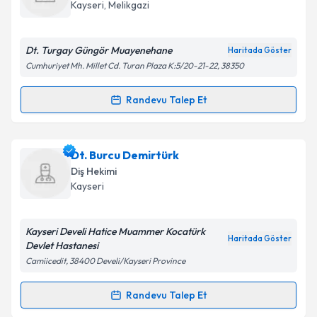
takvim hazırlandığında e-posta ile bilgilendireceğiz.
Kayseri
, Melikgazi
E-posta Adresiniz
Dt. Turgay Güngör Muayenehane
Haritada Göster
Cumhuriyet Mh. Millet Cd. Turan Plaza K:5/20-21-22, 38350
Kişisel verilerimin işlenmesine ilişkin
Aydınlatma
Randevu Talep Et
Randevu Takvimi Talebi
Metni
'ni okudum ve kişisel verilerimin belirtilen
kapsamda işlenmesini kabul ediyorum.
Dt. Turgay Güngör
için randevu takvimi talebi
Dt. Burcu Demirtürk
oluşturun. Size bu uzmandan randevu almanız için bir
Takvim Talebini Gönder
Diş Hekimi
takvim hazırlandığında e-posta ile bilgilendireceğiz.
Kayseri
E-posta Adresiniz
Kayseri Develi Hatice Muammer Kocatürk
Haritada Göster
Devlet Hastanesi
Camiicedit, 38400 Develi/Kayseri Province
Kişisel verilerimin işlenmesine ilişkin
Aydınlatma
Metni
'ni okudum ve kişisel verilerimin belirtilen
Randevu Talep Et
Randevu Takvimi Talebi
kapsamda işlenmesini kabul ediyorum.