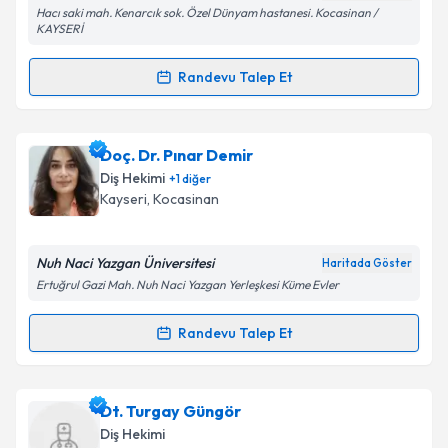
Hacı saki mah. Kenarcık sok. Özel Dünyam hastanesi. Kocasinan /
KAYSERİ
Randevu Talep Et
Kişisel verilerimin işlenmesine ilişkin
Aydınlatma
Randevu Takvimi Talebi
Metni
'ni okudum ve kişisel verilerimin belirtilen
kapsamda işlenmesini kabul ediyorum.
Dt. Aybüke Bedir
için randevu takvimi talebi
Doç. Dr. Pınar Demir
oluşturun. Size bu uzmandan randevu almanız için bir
Diş Hekimi
+
1
diğer
Takvim Talebini Gönder
takvim hazırlandığında e-posta ile bilgilendireceğiz.
Kayseri
, Kocasinan
E-posta Adresiniz
Nuh Naci Yazgan Üniversitesi
Haritada Göster
Ertuğrul Gazi Mah. Nuh Naci Yazgan Yerleşkesi Küme Evler
Kişisel verilerimin işlenmesine ilişkin
Aydınlatma
Randevu Talep Et
Randevu Takvimi Talebi
Metni
'ni okudum ve kişisel verilerimin belirtilen
kapsamda işlenmesini kabul ediyorum.
Doç. Dr. Pınar Demir
için randevu takvimi talebi
Dt. Turgay Güngör
oluşturun. Size bu uzmandan randevu almanız için bir
Takvim Talebini Gönder
Diş Hekimi