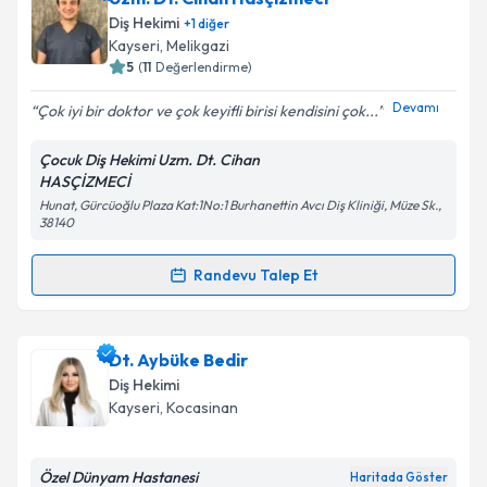
oluşturun. Size bu uzmandan randevu almanız için bir
Diş Hekimi
+
1
diğer
takvim hazırlandığında e-posta ile bilgilendireceğiz.
Kayseri
, Melikgazi
5
(
11
Değerlendirme)
E-posta Adresiniz
Devamı
Çok iyi bir doktor ve çok keyifli birisi kendisini çok...
Çocuk Diş Hekimi Uzm. Dt. Cihan
HASÇİZMECİ
Kişisel verilerimin işlenmesine ilişkin
Aydınlatma
Hunat, Gürcüoğlu Plaza Kat:1No:1 Burhanettin Avcı Diş Kliniği, Müze Sk.,
Metni
'ni okudum ve kişisel verilerimin belirtilen
38140
kapsamda işlenmesini kabul ediyorum.
Randevu Talep Et
Randevu Takvimi Talebi
Takvim Talebini Gönder
Uzm. Dt. Cihan Hasçizmeci
için randevu takvimi
Dt. Aybüke Bedir
talebi oluşturun. Size bu uzmandan randevu almanız
Diş Hekimi
için bir takvim hazırlandığında e-posta ile
Kayseri
, Kocasinan
bilgilendireceğiz.
E-posta Adresiniz
Özel Dünyam Hastanesi
Haritada Göster