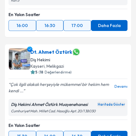
Kat:3
En Yakın Saatler
16:00
16:30
17:00
Daha Fazla
Dt. Ahmet Öztürk
Diş Hekimi
Kayseri
, Melikgazi
5
(
18
Değerlendirme)
Çok ilgili alakalı herşeyiyle mükemmel bir hekim hem
Devamı
kendi ...
Diş Hekimi Ahmet Öztürk Muayenehanesi
Haritada Göster
Cumhuriyet Mah. Millet Cad. Hasoğlu Apt. 20/1 38030
En Yakın Saatler