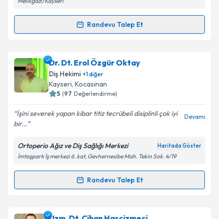
Melikgazi/Kayseri
kapsamda işlenmesini kabul ediyorum.
Randevu Talep Et
Randevu Takvimi Talebi
Takvim Talebini Gönder
Dt. Ayşegül İNNECİ
için randevu takvimi talebi
Dr. Dt. Erol Özgür Oktay
oluşturun. Size bu uzmandan randevu almanız için bir
Diş Hekimi
+
1
diğer
takvim hazırlandığında e-posta ile bilgilendireceğiz.
Kayseri
, Kocasinan
5
(
97
Değerlendirme)
E-posta Adresiniz
İşini severek yapan kibar titiz tecrübeli disiplinli çok iyi
Devamı
bir...
Ortoperio Ağız ve Diş Sağlığı Merkezi
Haritada Göster
Kişisel verilerimin işlenmesine ilişkin
Aydınlatma
İmtaşpark İş merkezi 6. kat, Gevhernesibe Mah. Tekin Sok. 4/19
Metni
'ni okudum ve kişisel verilerimin belirtilen
kapsamda işlenmesini kabul ediyorum.
Randevu Talep Et
Randevu Takvimi Talebi
Takvim Talebini Gönder
Dr. Dt. Erol Özgür Oktay
için randevu takvimi talebi
Uzm. Dt. Cihan Hasçizmeci