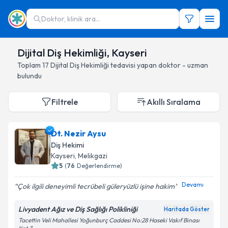
Doktor, klinik ara...
Dijital Diş Hekimliği, Kayseri
Toplam
17
Dijital Diş Hekimliği
tedavisi yapan doktor - uzman
bulundu
Filtrele
Akıllı Sıralama
Dt. Nezir Aysu
Diş Hekimi
Kayseri
, Melikgazi
5
(
76
Değerlendirme)
Devamı
Çok ilgili deneyimli tecrübeli güleryüzlü işine hakim
Livyadent Ağız ve Diş Sağlığı Polikliniği
Haritada Göster
Tacettin Veli Mahallesi Yoğunburç Caddesi No:28 Haseki Vakıf Binası