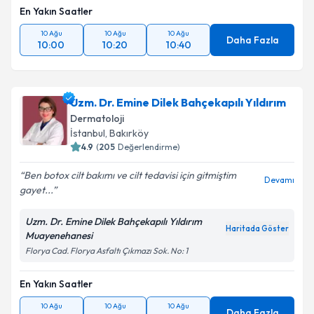
Kişisel verilerimin işlenmesine ilişkin
Aydınlatma
En Yakın Saatler
Metni
'ni okudum ve kişisel verilerimin belirtilen
kapsamda işlenmesini kabul ediyorum.
10 Ağu
10 Ağu
10 Ağu
Daha Fazla
10:00
10:20
10:40
Takvim Talebini Gönder
Uzm. Dr. Emine Dilek Bahçekapılı Yıldırım
Dermatoloji
İstanbul
, Bakırköy
4.9
(
205
Değerlendirme)
Ben botox cilt bakımı ve cilt tedavisi için gitmiştim
Devamı
gayet...
Uzm. Dr. Emine Dilek Bahçekapılı Yıldırım
Haritada Göster
Muayenehanesi
Florya Cad. Florya Asfaltı Çıkmazı Sok. No: 1
En Yakın Saatler
10 Ağu
10 Ağu
10 Ağu
Daha Fazla