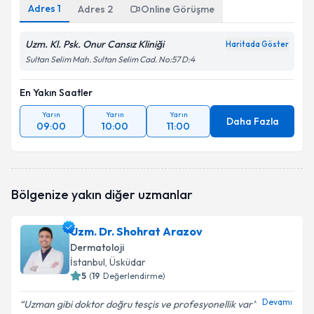
Adres
1
Adres
2
Online Görüşme
Uzm. Kl. Psk. Onur Cansız Kliniği
Haritada Göster
Sultan Selim Mah. Sultan Selim Cad. No:57 D:4
En Yakın Saatler
Yarın
Yarın
Yarın
Daha Fazla
09:00
10:00
11:00
Bölgenize yakın diğer uzmanlar
Uzm. Dr. Shohrat Arazov
Dermatoloji
İstanbul
, Üsküdar
5
(
19
Değerlendirme)
Devamı
Uzman gibi doktor doğru tesçis ve profesyonellik var