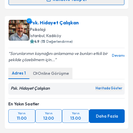
Uzm. Dr. Makbule Dündar
için randevu takvimi
talebi oluşturun. Size bu uzmandan randevu almanız
Psk. Hidayet Çalışkan
için bir takvim hazırlandığında e-posta ile
bilgilendireceğiz.
Psikoloji
İstanbul
, Kadıköy
E-posta Adresiniz
4.9
(
15
Değerlendirme)
Sorunlarımın kaynağını anlamama ve bunları etkili bir
Devamı
şekilde çözebilmem için...
Kişisel verilerimin işlenmesine ilişkin
Aydınlatma
Adres
1
Online Görüşme
Metni
'ni okudum ve kişisel verilerimin belirtilen
kapsamda işlenmesini kabul ediyorum.
Psk. Hidayet Çalışkan
Haritada Göster
Takvim Talebini Gönder
En Yakın Saatler
Yarın
Yarın
Yarın
Daha Fazla
11:00
12:00
13:00