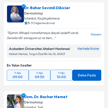
Dr. Bahar Sevimli Dikicier
Dermatoloji
İstanbul
, Küçükçekmece
5
(
1
Değerlendirme)
Eşimin iltihaplı romatizmaya dayalı sedefi vardı.
Devamı
Senelerdir savaşıyoruz ve ben...
Acıbadem Üniversitesi Atakent Hastanesi
Haritada Göster
Halkalı Merkez, Turgut Özal Blv No:16, 34303
En Yakın Saatler
11 Ağu
11 Ağu
11 Ağu
Daha Fazla
09:00
09:30
10:00
Uzm. Dr. Bachar Memet
Dermatoloji
İstanbul
, Şişli