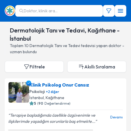
Doktor, klinik ara...
Dermatolojik Tanı ve Tedavi, Kağıthane -
İstanbul
Toplam
10
Dermatolojik Tanı ve Tedavi
tedavisi yapan doktor -
uzman bulundu
Filtrele
Akıllı Sıralama
Klinik Psikolog Onur Cansız
Psikoloji
+
2
diğer
İstanbul
, Kağıthane
5
(
90
Değerlendirme)
Terapiye başladığımda özellikle özgüvenimle ve
Devamı
ilişkilerimde yaşadığım sorunlarla baş etmekte...