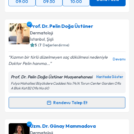
09:00
09:30
10:00
Prof. Dr. Pelin Doğa Üstüner
Dermatoloji
İstanbul
, Şişli
5
(
7
Değerlendirme)
Kızımın bir türlü düzelmeyen saç dökülmesi nedeniyle
Devamı
Doktor Pelin hanıma...
Prof. Dr. Pelin Doğa Üstüner Muayenehanesi
Haritada Göster
Fulya Mahallesi Büyükdere Caddesi No:74/A Torun Center Garden Ofis
A Blok Kat B2 Ofis No:60
Randevu Talep Et
Randevu Takvimi Talebi
Prof. Dr. Pelin Doğa Üstüner
için randevu takvimi
Uzm. Dr. Günay Mammadova
talebi oluşturun. Size bu uzmandan randevu almanız
Dermatoloji