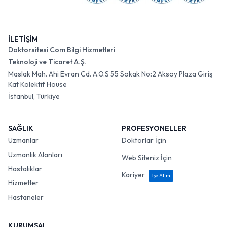
İLETİŞİM
Doktorsitesi Com Bilgi Hizmetleri
Teknoloji ve Ticaret A.Ş.
Maslak Mah. Ahi Evran Cd. A.O.S 55 Sokak No:2 Aksoy Plaza Giriş
Kat Kolektif House
İstanbul, Türkiye
SAĞLIK
PROFESYONELLER
Uzmanlar
Doktorlar İçin
Uzmanlık Alanları
Web Siteniz İçin
Hastalıklar
Kariyer
İşe Alım
Hizmetler
Hastaneler
KURUMSAL