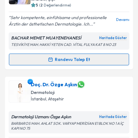
5
(
2
Değerlendirme)
Sehr kompetente, einfühlsame und professionelle
Devamı
Ärztin der ästhetischen Dermatologie. Ich...
BACHAR MEMET MUAYENEHANESİ
Haritada Göster
TESVİKİYE MAH. HAKKİ YETEN CAD. VİTAL FULYA KAT 8 NO 23
Randevu Talep Et
Randevu Takvimi Talebi
Uzm. Dr. Bachar Memet
için randevu takvimi talebi
Doç. Dr. Özge Aşkın
oluşturun. Size bu uzmandan randevu almanız için bir
Dermatoloji
takvim hazırlandığında e-posta ile bilgilendireceğiz.
İstanbul
, Ataşehir
E-posta Adresiniz
Dermatoloji Uzmanı Özge Aşkın
Haritada Göster
BARBAROS MAH. AHLAT SOK. VARYAP MERİDİAN E1 BLOK NO 1 A İÇ
KAPI NO 75