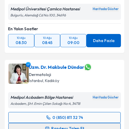
Medipol Üniversitesi Çamlıca Hastanesi
Haritada Göster
Bulgurlu, Alemdağ Cd No:100, 34696
En Yakın Saatler
10 Ağu
10 Ağu
10 Ağu
Daha Fazla
08:30
08:45
09:00
Uzm. Dr. Makbule Dündar
Dermatoloji
İstanbul
, Kadıköy
Medipol Acıbadem Bölge Hastanesi
Haritada Göster
Acıbadem, Şht. Emin Çölen Sokağı No:4, 34718
0 (850) 811 32 74
Randevu Takvimi Talebi
Randevu Talep Et