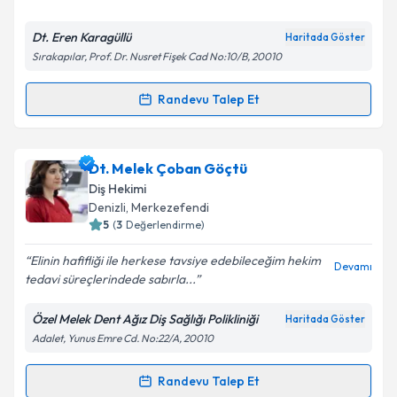
Dt. Eren Karagüllü
Haritada Göster
Sırakapılar, Prof. Dr. Nusret Fişek Cad No:10/B, 20010
Randevu Talep Et
Randevu Takvimi Talebi
Dt. Eren Karagüllü
için randevu takvimi talebi
Dt. Melek Çoban Göçtü
oluşturun. Size bu uzmandan randevu almanız için bir
Diş Hekimi
takvim hazırlandığında e-posta ile bilgilendireceğiz.
Denizli
, Merkezefendi
5
(
3
Değerlendirme)
E-posta Adresiniz
Elinin hafifliği ile herkese tavsiye edebileceğim hekim
Devamı
tedavi süreçlerindede sabırla...
Özel Melek Dent Ağız Diş Sağlığı Polikliniği
Haritada Göster
Kişisel verilerimin işlenmesine ilişkin
Aydınlatma
Adalet, Yunus Emre Cd. No:22/A, 20010
Metni
'ni okudum ve kişisel verilerimin belirtilen
kapsamda işlenmesini kabul ediyorum.
Randevu Talep Et
Randevu Takvimi Talebi