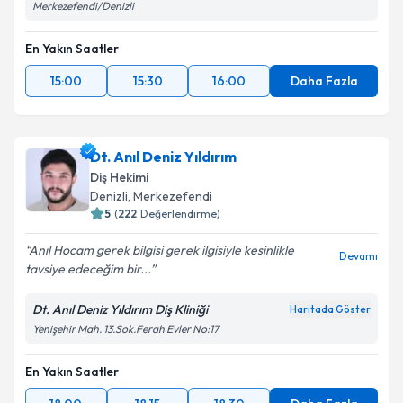
Merkezefendi/Denizli
En Yakın Saatler
15:00
15:30
16:00
Daha Fazla
Dt. Anıl Deniz Yıldırım
Diş Hekimi
Denizli
, Merkezefendi
5
(
222
Değerlendirme)
Anıl Hocam gerek bilgisi gerek ilgisiyle kesinlikle
Devamı
tavsiye edeceğim bir...
Dt. Anıl Deniz Yıldırım Diş Kliniği
Haritada Göster
Yenişehir Mah. 13.Sok.Ferah Evler No:17
En Yakın Saatler