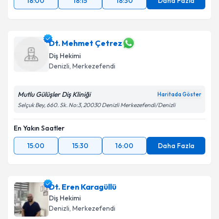
18:00
18:15
18:30
Daha Fazla
Dt. Mehmet Çetrez
Diş Hekimi
Denizli
, Merkezefendi
Mutlu Gülüşler Diş Kliniği
Haritada Göster
Selçuk Bey, 660. Sk. No:3, 20030 Denizli Merkezefendi/Denizli
En Yakın Saatler
15:00
15:30
16:00
Daha Fazla
Dt. Eren Karagüllü
Diş Hekimi
Denizli
, Merkezefendi