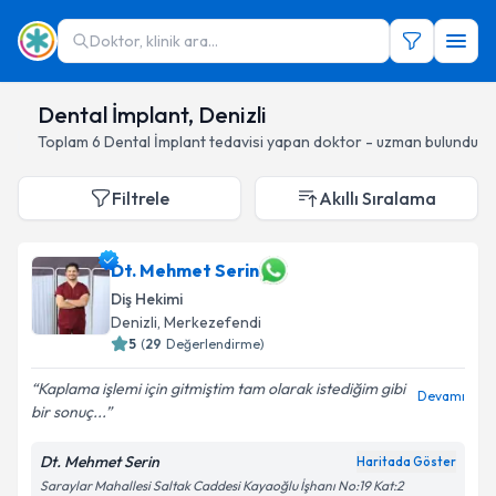
Doktor, klinik ara...
Dental İmplant, Denizli
Toplam
6
Dental İmplant
tedavisi yapan doktor - uzman bulundu
Filtrele
Akıllı Sıralama
Dt. Mehmet Serin
Diş Hekimi
Denizli
, Merkezefendi
5
(
29
Değerlendirme)
Kaplama işlemi için gitmiştim tam olarak istediğim gibi
Devamı
bir sonuç...
Dt. Mehmet Serin
Haritada Göster
Saraylar Mahallesi Saltak Caddesi Kayaoğlu İşhanı No:19 Kat:2