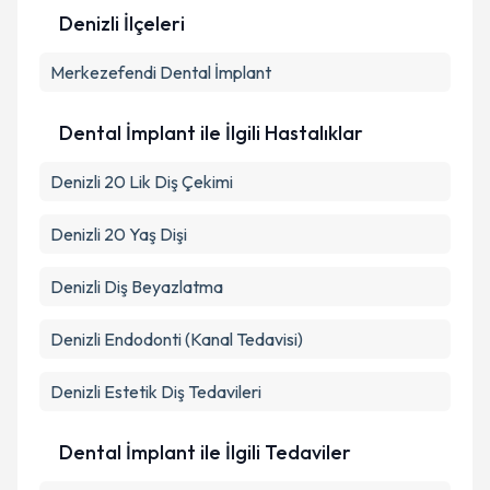
Denizli İlçeleri
Kişisel verilerimin işlenmesine ilişkin
Aydınlatma
Merkezefendi
Metni
'ni okudum ve kişisel verilerimin belirtilen
Dental İmplant
kapsamda işlenmesini kabul ediyorum.
Dental İmplant ile İlgili Hastalıklar
Takvim Talebini Gönder
Denizli 20 Lik Diş Çekimi
Denizli 20 Yaş Dişi
Denizli Diş Beyazlatma
Denizli Endodonti (Kanal Tedavisi)
Denizli Estetik Diş Tedavileri
Dental İmplant ile İlgili Tedaviler