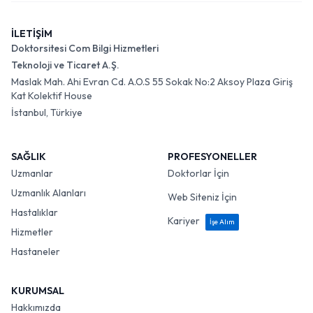
İLETİŞİM
Doktorsitesi Com Bilgi Hizmetleri
Teknoloji ve Ticaret A.Ş.
Maslak Mah. Ahi Evran Cd. A.O.S 55 Sokak No:2 Aksoy Plaza Giriş
Kat Kolektif House
İstanbul, Türkiye
SAĞLIK
PROFESYONELLER
Uzmanlar
Doktorlar İçin
Uzmanlık Alanları
Web Siteniz İçin
Hastalıklar
Kariyer
İşe Alım
Hizmetler
Hastaneler
KURUMSAL
Hakkımızda