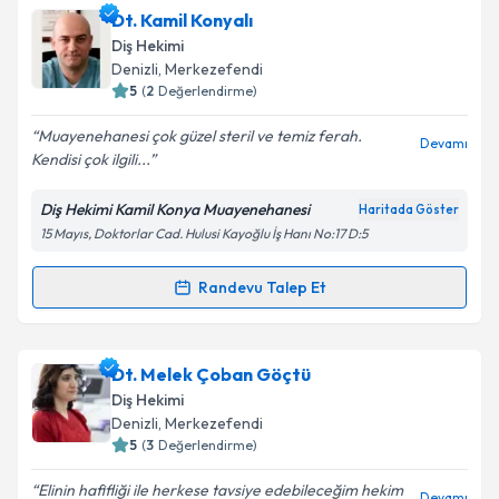
Dt. Mehmet Eskicioğlu
için randevu takvimi talebi
Dt. Kamil Konyalı
oluşturun. Size bu uzmandan randevu almanız için bir
Diş Hekimi
takvim hazırlandığında e-posta ile bilgilendireceğiz.
Denizli
, Merkezefendi
5
(
2
Değerlendirme)
E-posta Adresiniz
Muayenehanesi çok güzel steril ve temiz ferah.
Devamı
Kendisi çok ilgili...
Diş Hekimi Kamil Konya Muayenehanesi
Haritada Göster
Kişisel verilerimin işlenmesine ilişkin
Aydınlatma
15 Mayıs, Doktorlar Cad. Hulusi Kayoğlu İş Hanı No:17 D:5
Metni
'ni okudum ve kişisel verilerimin belirtilen
kapsamda işlenmesini kabul ediyorum.
Randevu Talep Et
Randevu Takvimi Talebi
Takvim Talebini Gönder
Dt. Kamil Konyalı
için randevu takvimi talebi
Dt. Melek Çoban Göçtü
oluşturun. Size bu uzmandan randevu almanız için bir
Diş Hekimi
takvim hazırlandığında e-posta ile bilgilendireceğiz.
Denizli
, Merkezefendi
5
(
3
Değerlendirme)
E-posta Adresiniz
Elinin hafifliği ile herkese tavsiye edebileceğim hekim
Devamı