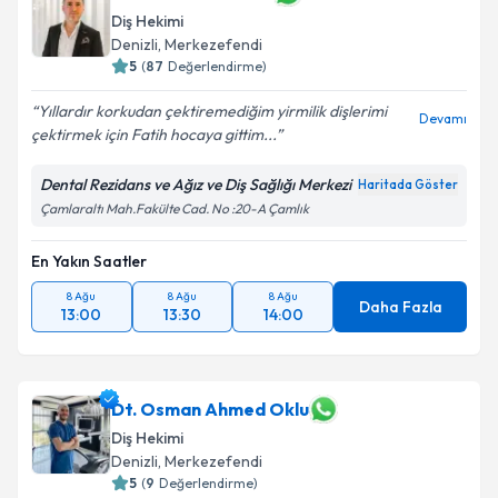
Diş Hekimi
Denizli
, Merkezefendi
5
(
87
Değerlendirme)
Yıllardır korkudan çektiremediğim yirmilik dişlerimi
Devamı
çektirmek için Fatih hocaya gittim...
Dental Rezidans ve Ağız ve Diş Sağlığı Merkezi
Haritada Göster
Çamlaraltı Mah.Fakülte Cad. No :20-A Çamlık
En Yakın Saatler
8 Ağu
8 Ağu
8 Ağu
Daha Fazla
13:00
13:30
14:00
Dt. Osman Ahmed Oklu
Diş Hekimi
Denizli
, Merkezefendi
5
(
9
Değerlendirme)