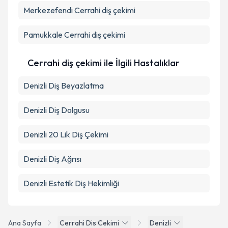
Merkezefendi
Metni
'ni okudum ve kişisel verilerimin belirtilen
Cerrahi diş çekimi
kapsamda işlenmesini kabul ediyorum.
Pamukkale
Cerrahi diş çekimi
Takvim Talebini Gönder
Cerrahi diş çekimi ile İlgili Hastalıklar
Denizli Diş Beyazlatma
Denizli Diş Dolgusu
Denizli 20 Lik Diş Çekimi
Denizli Diş Ağrısı
Denizli Estetik Diş Hekimliği
Ana Sayfa
Cerrahi Dis Cekimi
Denizli