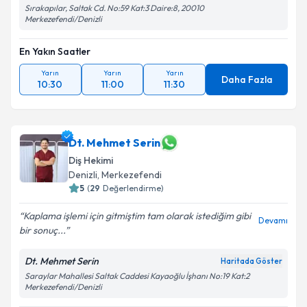
Sırakapılar, Saltak Cd. No:59 Kat:3 Daire:8, 20010
Merkezefendi/Denizli
En Yakın Saatler
Yarın
Yarın
Yarın
Daha Fazla
10:30
11:00
11:30
Dt. Mehmet Serin
Diş Hekimi
Denizli
, Merkezefendi
5
(
29
Değerlendirme)
Kaplama işlemi için gitmiştim tam olarak istediğim gibi
Devamı
bir sonuç...
Dt. Mehmet Serin
Haritada Göster
Saraylar Mahallesi Saltak Caddesi Kayaoğlu İşhanı No:19 Kat:2
Merkezefendi/Denizli