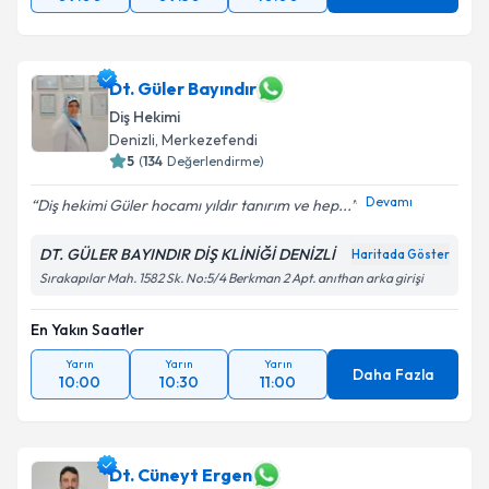
Dt. Güler Bayındır
Diş Hekimi
Denizli
, Merkezefendi
5
(
134
Değerlendirme)
Devamı
Diş hekimi Güler hocamı yıldır tanırım ve hep...
DT. GÜLER BAYINDIR DİŞ KLİNİĞİ DENİZLİ
Haritada Göster
Sırakapılar Mah. 1582 Sk. No:5/4 Berkman 2 Apt. anıthan arka girişi
En Yakın Saatler
Yarın
Yarın
Yarın
Daha Fazla
10:00
10:30
11:00
Dt. Cüneyt Ergen