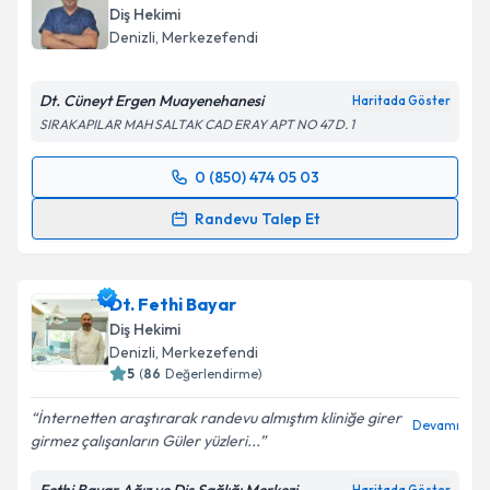
Diş Hekimi
Denizli
, Merkezefendi
Dt. Cüneyt Ergen Muayenehanesi
Haritada Göster
SIRAKAPILAR MAH SALTAK CAD ERAY APT NO 47 D. 1
0 (850) 474 05 03
Randevu Takvimi Talebi
Randevu Talep Et
Dt. Cüneyt Ergen
için randevu takvimi talebi
oluşturun. Size bu uzmandan randevu almanız için bir
Dt. Fethi Bayar
takvim hazırlandığında e-posta ile bilgilendireceğiz.
Diş Hekimi
E-posta Adresiniz
Denizli
, Merkezefendi
5
(
86
Değerlendirme)
İnternetten araştırarak randevu almıştım kliniğe girer
Devamı
girmez çalışanların Güler yüzleri...
Kişisel verilerimin işlenmesine ilişkin
Aydınlatma
Metni
'ni okudum ve kişisel verilerimin belirtilen