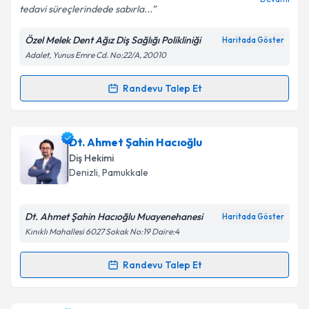
tedavi süreçlerindede sabırla...
Özel Melek Dent Ağız Diş Sağlığı Polikliniği
Haritada Göster
Kişisel verilerimin işlenmesine ilişkin
Aydınlatma
Adalet, Yunus Emre Cd. No:22/A, 20010
Metni
'ni okudum ve kişisel verilerimin belirtilen
kapsamda işlenmesini kabul ediyorum.
Randevu Talep Et
Randevu Takvimi Talebi
Takvim Talebini Gönder
Dt. Melek Çoban Göçtü
için randevu takvimi talebi
Dt. Ahmet Şahin Hacıoğlu
oluşturun. Size bu uzmandan randevu almanız için bir
Diş Hekimi
takvim hazırlandığında e-posta ile bilgilendireceğiz.
Denizli
, Pamukkale
E-posta Adresiniz
Dt. Ahmet Şahin Hacıoğlu Muayenehanesi
Haritada Göster
Kınıklı Mahallesi 6027 Sokak No:19 Daire:4
Kişisel verilerimin işlenmesine ilişkin
Aydınlatma
Randevu Talep Et
Randevu Takvimi Talebi
Metni
'ni okudum ve kişisel verilerimin belirtilen
kapsamda işlenmesini kabul ediyorum.