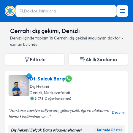
Doktor, klinik ara...
Cerrahi diş çekimi, Denizli
Denizli
içinde toplam
16
Cerrahi diş çekimi
uygulayan doktor -
uzman bulundu
Filtrele
Akıllı Sıralama
Dt. Selçuk Barış
Diş Hekimi
Denizli
, Merkezefendi
5
(
78
Değerlendirme)
Herkese tavsiye ediyorum, güleryüzlü, ilgi ve alakanın,
Devamı
hizmet kalitesinin ve...
Diş hekimi Selçuk Barış Muayenehanesi
Haritada Göster