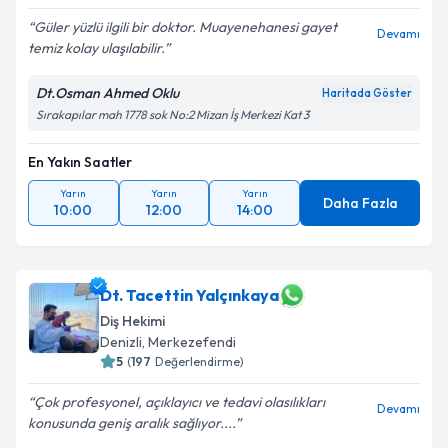
Güler yüzlü ilgili bir doktor. Muayenehanesi gayet
Devamı
temiz kolay ulaşılabilir.
Dt.Osman Ahmed Oklu
Haritada Göster
Sırakapılar mah 1778 sok No:2 Mizan İş Merkezi Kat 3
En Yakın Saatler
Yarın
Yarın
Yarın
Daha Fazla
10:00
12:00
14:00
Dt. Tacettin Yalçınkaya
Diş Hekimi
Denizli
, Merkezefendi
5
(
197
Değerlendirme)
Çok profesyonel, açıklayıcı ve tedavi olasılıkları
Devamı
konusunda geniş aralık sağlıyor....