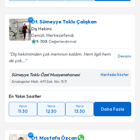
Dt. Sümeyye Toklu Çalışkan
Diş Hekimi
Denizli
, Merkezefendi
5
(
108
Değerlendirme)
Diş hekimimden çok memnun kaldım. Hem ilgili hem
Devamı
de çok...
Sümeyye Toklu Özel Muayenehanesi
Haritada Göster
Sırakapılar Mah. 491 Sok. No: 11/3
En Yakın Saatler
Yarın
Yarın
Yarın
Daha Fazla
11:30
12:30
13:30
Dt. Mustafa Özcan