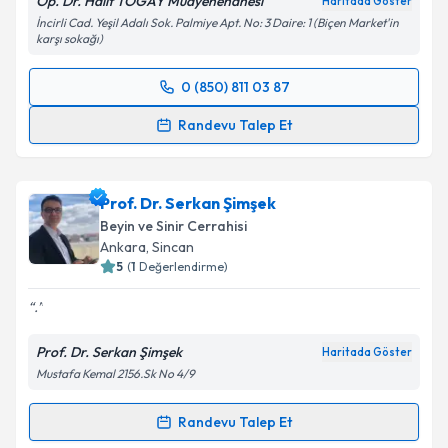
Op. Dr. Halit TOGAY Muayenehanesi
Haritada Göster
İncirli Cad. Yeşil Adalı Sok. Palmiye Apt. No: 3 Daire: 1 (Biçen Market'in
karşı sokağı)
0 (850) 811 03 87
Randevu Takvimi Talebi
Randevu Talep Et
Op. Dr. Halit Togay
için randevu takvimi talebi
oluşturun. Size bu uzmandan randevu almanız için bir
Prof. Dr. Serkan Şimşek
takvim hazırlandığında e-posta ile bilgilendireceğiz.
Beyin ve Sinir Cerrahisi
E-posta Adresiniz
Ankara
, Sincan
5
(
1
Değerlendirme)
.
Kişisel verilerimin işlenmesine ilişkin
Aydınlatma
Prof. Dr. Serkan Şimşek
Haritada Göster
Metni
'ni okudum ve kişisel verilerimin belirtilen
Mustafa Kemal 2156.Sk No 4/9
kapsamda işlenmesini kabul ediyorum.
Randevu Talep Et
Randevu Takvimi Talebi
Takvim Talebini Gönder