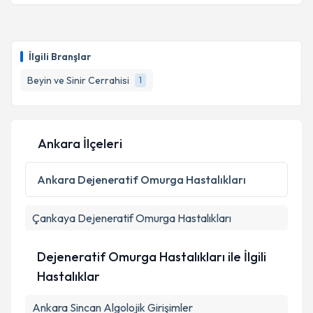
Prof. Dr. Serkan Şimşek
için randevu takvimi talebi
oluşturun. Size bu uzmandan randevu almanız için bir
İlgili Branşlar
takvim hazırlandığında e-posta ile bilgilendireceğiz.
Beyin ve Sinir Cerrahisi
1
E-posta Adresiniz
Ankara İlçeleri
Kişisel verilerimin işlenmesine ilişkin
Aydınlatma
Metni
'ni okudum ve kişisel verilerimin belirtilen
Ankara
Dejeneratif Omurga Hastalıkları
kapsamda işlenmesini kabul ediyorum.
Çankaya
Dejeneratif Omurga Hastalıkları
Takvim Talebini Gönder
Dejeneratif Omurga Hastalıkları ile İlgili
Hastalıklar
Ankara Sincan Algolojik Girişimler