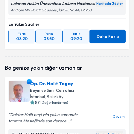
Lokman Hekim Üniversitesi Ankara Hastanesi
Haritada Göster
Andiçen Mh, Polatlı 2 Caddesi, İdil Sk. No:44, 06930
En Yakın Saatler
Yarın
Yarın
Yarın
Daha Fazla
08:20
08:50
09:20
Bölgenize yakın diğer uzmanlar
Op. Dr. Halit Togay
Beyin ve Sinir Cerrahisi
İstanbul
, Bakırköy
5
(
1
Değerlendirme)
Doktor Halit beyi yıla yakın zamandır
Devamı
tanırım.Mesleğinde son derece...