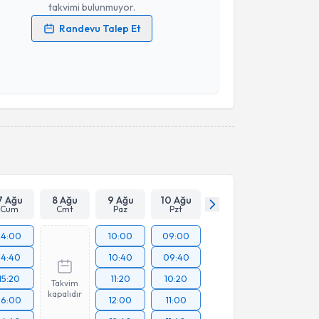
takvimi bulunmuyor.
Randevu Talep Et
 verilerimin işlenmesine ilişkin
Aydınlatma Metni
'ni
 ve kişisel verilerimin belirtilen kapsamda
esini kabul ediyorum.
Takvim Talebini Gönder
7 Ağu
8 Ağu
9 Ağu
10 Ağu
Cum
Cmt
Paz
Pzt
14:00
10:00
09:00
14:40
10:40
09:40
15:20
11:20
10:20
Takvim
kapalıdır
16:00
12:00
11:00