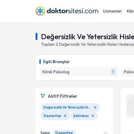
Uzmanlar
Klin
Değersizlik Ve Yetersizlik His
Toplam
2
Değersizlik Ve Yetersizlik Hisleri
tedavis
İlgili Branşlar
Klinik Psikolog
Psiko
1
Aktif Filtreler
Değersizlik Ve Yetersizlik Hisleri
Gaziantep
Şahinbey
Şehir
Gaziantep