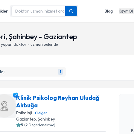
ikler
Blog
Kayıt Ol
leri, Şahinbey - Gaziantep
i yapan doktor - uzman bulundu
loji
1
Randevu T
Klinik Psikolog Reyhan Uludağ
Klinik Ps
Akbuğa
talebi oluş
takvim hazı
Psikoloji
+
1
diğer
Gaziantep
, Şahinbey
E-posta Ad
5
(
2
Değerlendirme)
B