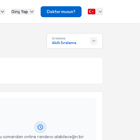
Giriş Yap
Doktor musun?
Sıralama
Akıllı Sıralama
akvimi Talebi
ikolog Reyhan Uludağ Akbuğa
için randevu takvimi
turun. Size bu uzmandan randevu almanız için bir
rlandığında e-posta ile bilgilendireceğiz.
resiniz
u uzmandan online randevu alabileceğin bir