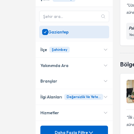
Uzu
sür
Ps
Gaziantep
Yed
İlçe
Şahinbey
Bölg
Yakınımda Ara
Branşlar
Konumuma yakın uzmanları
Şahinbey
göster
İlgi Alanları
Değersizlik Ve Yetersizlik Hisleri
Hizmetler
Klinik Psikolog
İlk
süre
Psikoloji
Mezuniyet
Aile İçi Sorunlar
Daha Fazla Filtre