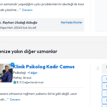
n zamandır yaşadığım uyku problemlerini desteği ile kısa
ede çözüme...
Devamı
Kişisel
okudum
k. Reyhan Uludağ Akbuğa
Haritada Göster
işlenm
itepe Mah. 85065 Sok.No:6B
enize yakın diğer uzmanlar
Klinik Psikolog Kadir Camus
Psikoloji
+
1
diğer
Hatay
, Arsuz
5
(
1
Değerlendirme)
 seans olmasına rağmen yabancı birisi gibi değil, uzun
dir...
Devamı