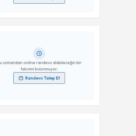
 verilerimin işlenmesine ilişkin
Aydınlatma Metni
'ni
akvimi Talebi
 ve kişisel verilerimin belirtilen kapsamda
esini kabul ediyorum.
Ayşe Summak
için randevu takvimi talebi oluşturun.
Takvim Talebini Gönder
andan randevu almanız için bir takvim
ında e-posta ile bilgilendireceğiz.
resiniz
u uzmandan online randevu alabileceğin bir
takvimi bulunmuyor.
Randevu Talep Et
 verilerimin işlenmesine ilişkin
Aydınlatma Metni
'ni
 ve kişisel verilerimin belirtilen kapsamda
esini kabul ediyorum.
akvimi Talebi
Takvim Talebini Gönder
 Ramazan Çakmak
için randevu takvimi talebi
Size bu uzmandan randevu almanız için bir takvim
ında e-posta ile bilgilendireceğiz.