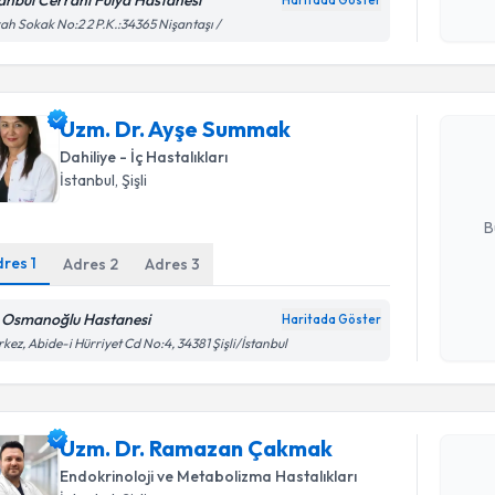
tanbul Cerrahi Fulya Hastanesi
Haritada Göster
Kişisel
ah Sokak No:2 2 P.K.:34365 Nişantaşı /
Randevu T
okudum
işlenm
Uzm. Dr. 
Uzm. Dr. Ayşe Summak
Size bu uzm
hazırlandığ
Dahiliye - İç Hastalıkları
İstanbul
, Şişli
E-posta Ad
B
dres
1
Adres
2
Adres
3
Kişisel
 Osmanoğlu Hastanesi
Haritada Göster
okudum
kez, Abide-i Hürriyet Cd No:4, 34381 Şişli/İstanbul
işlenm
Randevu T
Uzm. Dr. Ramazan Çakmak
Uzm. Dr.
oluşturun. 
Endokrinoloji ve Metabolizma Hastalıkları
hazırlandığ