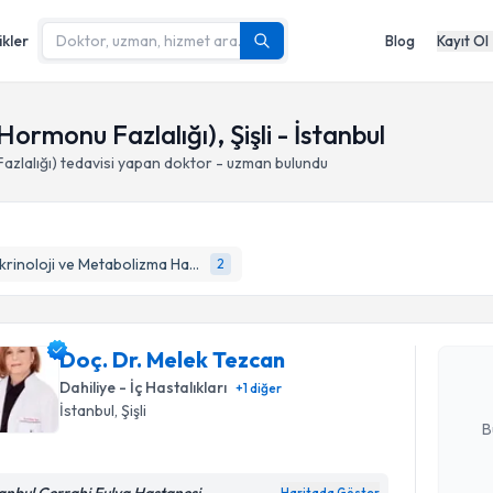
ikler
Blog
Kayıt Ol
rmonu Fazlalığı), Şişli - İstanbul
zlalığı)
tedavisi yapan doktor - uzman bulundu
Randevu T
Endokrinoloji ve Metabolizma Hastalıkları
2
Doç. Dr. 
Size bu uzm
Doç. Dr. Melek Tezcan
hazırlandığ
Dahiliye - İç Hastalıkları
+
1
diğer
E-posta Ad
İstanbul
, Şişli
B