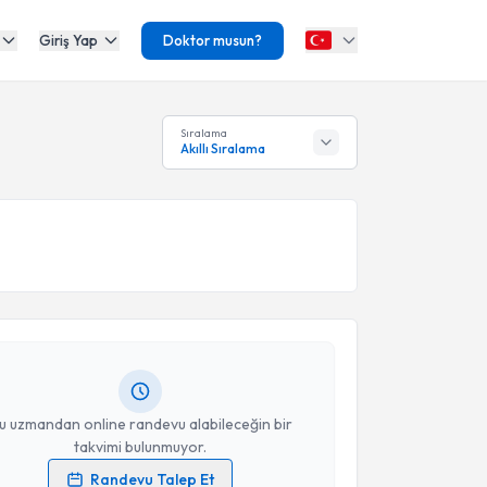
Giriş Yap
Doktor musun?
Sıralama
Akıllı Sıralama
akvimi Talebi
Melek Tezcan
için randevu takvimi talebi oluşturun.
andan randevu almanız için bir takvim
ında e-posta ile bilgilendireceğiz.
resiniz
u uzmandan online randevu alabileceğin bir
takvimi bulunmuyor.
Randevu Talep Et