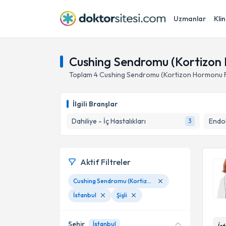
Uzmanlar
Klin
Cushing Sendromu (Kortizon Ho
Toplam
4
Cushing Sendromu (Kortizon Hormonu Fa
İlgili Branşlar
Dahiliye - İç Hastalıkları
3
Aktif Filtreler
Cushing Sendromu (Kortizon Hormonu Fazlalığı)
İstanbul
Şişli
Şehir
İstanbul