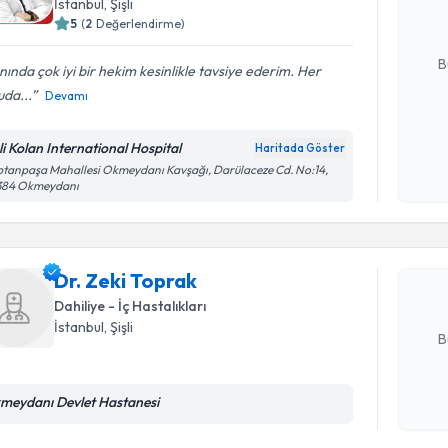
İstanbul
, Şişli
5
(
2
Değerlendirme)
E-posta Ad
B
nında çok iyi bir hekim kesinlikle tavsiye ederim. Her
da...
Devamı
Kişisel
şli Kolan International Hospital
Haritada Göster
okudum
Randevu T
tanpaşa Mahallesi Okmeydanı Kavşağı, Darülaceze Cd. No:14,
işlenm
384 Okmeydanı
Dr. Zeki 
uzmandan ra
posta ile bi
Dr. Zeki Toprak
Dahiliye - İç Hastalıkları
E-posta Ad
İstanbul
, Şişli
B
meydanı Devlet Hastanesi
Kişisel
okudum