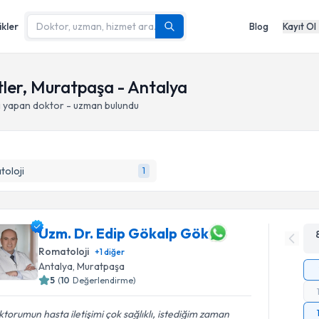
ikler
Blog
Kayıt Ol
ritler, Muratpaşa - Antalya
i yapan doktor - uzman bulundu
oloji
1
Uzm. Dr. Edip Gökalp Gök
Romatoloji
+
1
diğer
Antalya
, Muratpaşa
5
(
10
Değerlendirme)
torumun hasta iletişimi çok sağlıklı, istediğim zaman