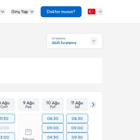
Giriş Yap
Doktor musun?
Sıralama
Akıllı Sıralama
8 Ağu
9 Ağu
10 Ağu
11 Ağu
Cmt
Paz
Pzt
Sal
11:30
08:30
08:30
12:00
09:00
09:00
13:00
09:30
09:30
Takvim