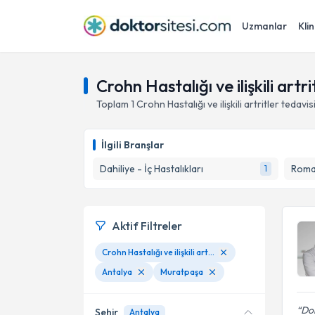
Uzmanlar
Klin
Crohn Hastalığı ve ilişkili art
Toplam
1
Crohn Hastalığı ve ilişkili artritler
tedavis
İlgili Branşlar
Dahiliye - İç Hastalıkları
Romat
1
Aktif Filtreler
Crohn Hastalığı ve ilişkili artritler
Antalya
Muratpaşa
Dok
Şehir
Antalya