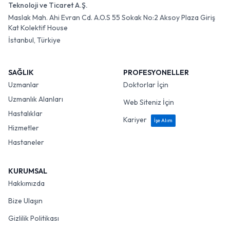
Teknoloji ve Ticaret A.Ş.
Maslak Mah. Ahi Evran Cd. A.O.S 55 Sokak No:2 Aksoy Plaza Giriş
Kat Kolektif House
İstanbul, Türkiye
SAĞLIK
PROFESYONELLER
Uzmanlar
Doktorlar İçin
Uzmanlık Alanları
Web Siteniz İçin
Hastalıklar
Kariyer
İşe Alım
Hizmetler
Hastaneler
KURUMSAL
Hakkımızda
Bize Ulaşın
Gizlilik Politikası