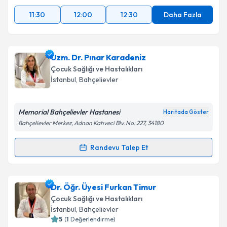
11:30
12:00
12:30
Daha Fazla
Uzm. Dr. Pınar Karadeniz
Çocuk Sağlığı ve Hastalıkları
İstanbul
, Bahçelievler
Memorial Bahçelievler Hastanesi
Haritada Göster
Bahçelievler Merkez, Adnan Kahveci Blv. No: 227, 34180
Randevu Talep Et
Randevu Takvimi Talebi
Uzm. Dr. Pınar Karadeniz
için randevu takvimi
Dr. Öğr. Üyesi Furkan Timur
talebi oluşturun. Size bu uzmandan randevu almanız
Çocuk Sağlığı ve Hastalıkları
için bir takvim hazırlandığında e-posta ile
İstanbul
, Bahçelievler
bilgilendireceğiz.
5
(
1
Değerlendirme)