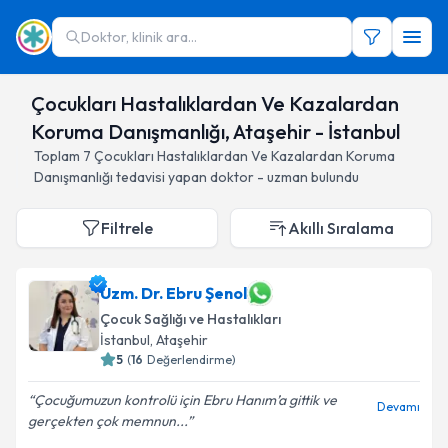
Doktor, klinik ara...
Çocukları Hastalıklardan Ve Kazalardan
Koruma Danışmanlığı, Ataşehir - İstanbul
Toplam
7
Çocukları Hastalıklardan Ve Kazalardan Koruma
Danışmanlığı
tedavisi yapan doktor - uzman bulundu
Filtrele
Akıllı Sıralama
Uzm. Dr. Ebru Şenol
Çocuk Sağlığı ve Hastalıkları
İstanbul
, Ataşehir
5
(
16
Değerlendirme)
Çocuğumuzun kontrolü için Ebru Hanım’a gittik ve
Devamı
gerçekten çok memnun...