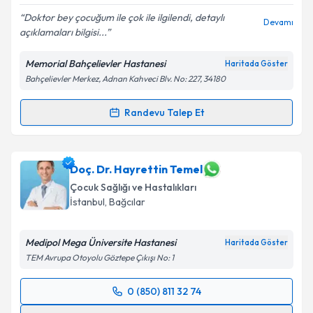
E-posta Adresiniz
Doktor bey çocuğum ile çok ile ilgilendi, detaylı
Devamı
açıklamaları bilgisi...
Memorial Bahçelievler Hastanesi
Haritada Göster
Bahçelievler Merkez, Adnan Kahveci Blv. No: 227, 34180
Kişisel verilerimin işlenmesine ilişkin
Aydınlatma
Metni
'ni okudum ve kişisel verilerimin belirtilen
kapsamda işlenmesini kabul ediyorum.
Randevu Talep Et
Randevu Takvimi Talebi
Takvim Talebini Gönder
Dr. Öğr. Üyesi Furkan Timur
için randevu takvimi
Doç. Dr. Hayrettin Temel
talebi oluşturun. Size bu uzmandan randevu almanız
Çocuk Sağlığı ve Hastalıkları
için bir takvim hazırlandığında e-posta ile
İstanbul
, Bağcılar
bilgilendireceğiz.
E-posta Adresiniz
Medipol Mega Üniversite Hastanesi
Haritada Göster
TEM Avrupa Otoyolu Göztepe Çıkışı No: 1
0 (850) 811 32 74
Randevu Takvimi Talebi
Kişisel verilerimin işlenmesine ilişkin
Aydınlatma