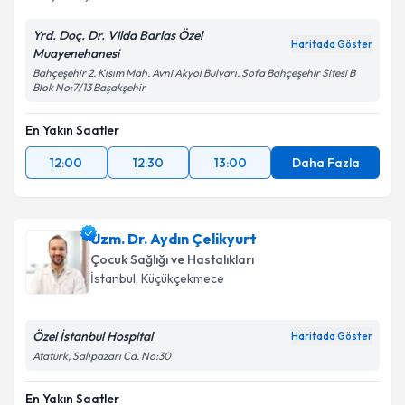
Yrd. Doç. Dr. Vilda Barlas Özel
Haritada Göster
Muayenehanesi
Bahçeşehir 2. Kısım Mah. Avni Akyol Bulvarı. Sofa Bahçeşehir Sitesi B
Blok No:7/13 Başakşehir
En Yakın Saatler
12:00
12:30
13:00
Daha Fazla
Uzm. Dr. Aydın Çelikyurt
Çocuk Sağlığı ve Hastalıkları
İstanbul
, Küçükçekmece
Özel İstanbul Hospital
Haritada Göster
Atatürk, Salıpazarı Cd. No:30
En Yakın Saatler