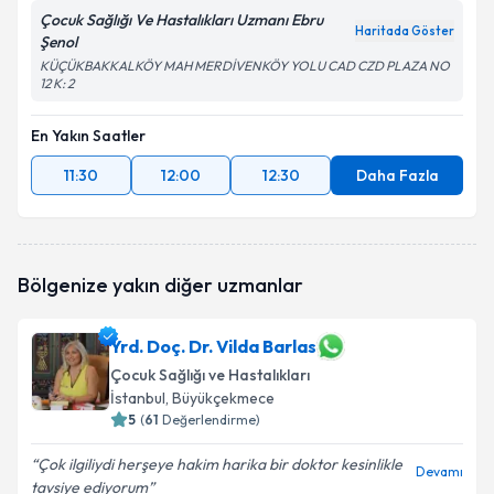
Çocuk Sağlığı Ve Hastalıkları Uzmanı Ebru
Haritada Göster
Şenol
KÜÇÜKBAKKALKÖY MAH MERDİVENKÖY YOLU CAD CZD PLAZA NO
12 K: 2
En Yakın Saatler
11:30
12:00
12:30
Daha Fazla
Bölgenize yakın diğer uzmanlar
Yrd. Doç. Dr. Vilda Barlas
Çocuk Sağlığı ve Hastalıkları
İstanbul
, Büyükçekmece
5
(
61
Değerlendirme)
Çok ilgiliydi herşeye hakim harika bir doktor kesinlikle
Devamı
tavsiye ediyorum