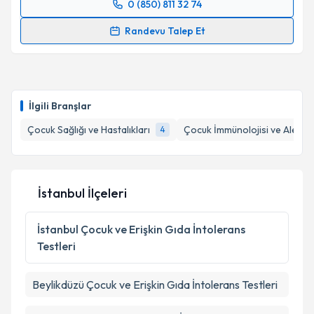
0 (850) 811 32 74
Metni
'ni okudum ve kişisel verilerimin belirtilen
Randevu Takvimi Talebi
kapsamda işlenmesini kabul ediyorum.
Randevu Talep Et
Doç. Dr. Hayrettin Temel
için randevu takvimi talebi
Takvim Talebini Gönder
oluşturun. Size bu uzmandan randevu almanız için bir
takvim hazırlandığında e-posta ile bilgilendireceğiz.
İlgili Branşlar
E-posta Adresiniz
Çocuk Sağlığı ve Hastalıkları
Çocuk İmmünolojisi ve Alerjisi
4
Kişisel verilerimin işlenmesine ilişkin
Aydınlatma
İstanbul İlçeleri
Metni
'ni okudum ve kişisel verilerimin belirtilen
kapsamda işlenmesini kabul ediyorum.
İstanbul
Çocuk ve Erişkin Gıda İntolerans
Testleri
Takvim Talebini Gönder
Beylikdüzü
Çocuk ve Erişkin Gıda İntolerans Testleri