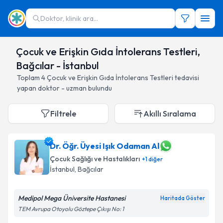
Doktor, klinik ara...
Çocuk ve Erişkin Gıda İntolerans Testleri,
Bağcılar - İstanbul
Toplam
4
Çocuk ve Erişkin Gıda İntolerans Testleri
tedavisi
yapan doktor - uzman bulundu
Filtrele
Akıllı Sıralama
Dr. Öğr. Üyesi Işık Odaman Al
Çocuk Sağlığı ve Hastalıkları
+
1
diğer
İstanbul
, Bağcılar
Medipol Mega Üniversite Hastanesi
Haritada Göster
TEM Avrupa Otoyolu Göztepe Çıkışı No: 1