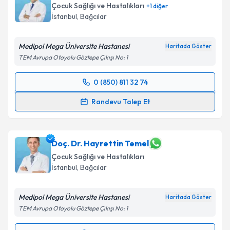
Çocuk Sağlığı ve Hastalıkları
+
1
diğer
E-posta Adresiniz
İstanbul
, Bağcılar
Medipol Mega Üniversite Hastanesi
Haritada Göster
TEM Avrupa Otoyolu Göztepe Çıkışı No: 1
Kişisel verilerimin işlenmesine ilişkin
Aydınlatma
Metni
'ni okudum ve kişisel verilerimin belirtilen
0 (850) 811 32 74
kapsamda işlenmesini kabul ediyorum.
Randevu Takvimi Talebi
Randevu Talep Et
Takvim Talebini Gönder
Prof. Dr. Hikmet Tekin Nacaroğlu
için randevu
takvimi talebi oluşturun. Size bu uzmandan randevu
almanız için bir takvim hazırlandığında e-posta ile
Doç. Dr. Hayrettin Temel
bilgilendireceğiz.
Çocuk Sağlığı ve Hastalıkları
İstanbul
, Bağcılar
E-posta Adresiniz
Medipol Mega Üniversite Hastanesi
Haritada Göster
TEM Avrupa Otoyolu Göztepe Çıkışı No: 1
Kişisel verilerimin işlenmesine ilişkin
Aydınlatma