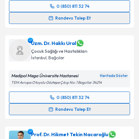
0 (850) 811 32 74
Randevu Takvimi Talebi
Randevu Talep Et
Dr. Öğr. Üyesi Işık Odaman Al
için randevu takvimi
talebi oluşturun. Size bu uzmandan randevu almanız
için bir takvim hazırlandığında e-posta ile
Uzm. Dr. Hakkı Ural
bilgilendireceğiz.
Çocuk Sağlığı ve Hastalıkları
İstanbul
, Bağcılar
E-posta Adresiniz
Medipol Mega Üniversite Hastanesi
Haritada Göster
TEM Avrupa Otoyolu Göztepe Çıkışı No: 1 Bagcilar 34214
Kişisel verilerimin işlenmesine ilişkin
Aydınlatma
0 (850) 811 32 74
Metni
'ni okudum ve kişisel verilerimin belirtilen
Randevu Takvimi Talebi
kapsamda işlenmesini kabul ediyorum.
Randevu Talep Et
Uzm. Dr. Hakkı Ural
için randevu takvimi talebi
Takvim Talebini Gönder
oluşturun. Size bu uzmandan randevu almanız için bir
takvim hazırlandığında e-posta ile bilgilendireceğiz.
Prof. Dr. Hikmet Tekin Nacaroğlu