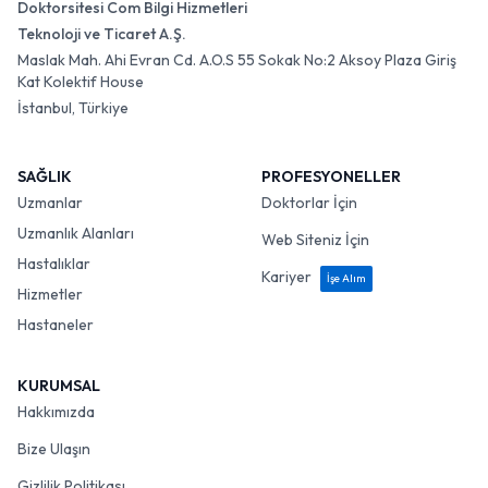
Doktorsitesi Com Bilgi Hizmetleri
Teknoloji ve Ticaret A.Ş.
Maslak Mah. Ahi Evran Cd. A.O.S 55 Sokak No:2 Aksoy Plaza Giriş
Kat Kolektif House
İstanbul, Türkiye
SAĞLIK
PROFESYONELLER
Uzmanlar
Doktorlar İçin
Uzmanlık Alanları
Web Siteniz İçin
Hastalıklar
Kariyer
İşe Alım
Hizmetler
Hastaneler
KURUMSAL
Hakkımızda
Bize Ulaşın
Gizlilik Politikası