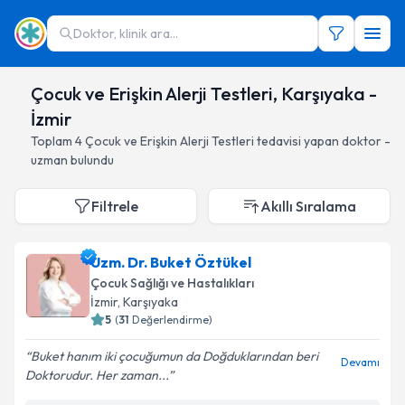
Doktor, klinik ara...
Çocuk ve Erişkin Alerji Testleri, Karşıyaka -
İzmir
Toplam
4
Çocuk ve Erişkin Alerji Testleri
tedavisi yapan doktor -
uzman bulundu
Filtrele
Akıllı Sıralama
Uzm. Dr. Buket Öztükel
Çocuk Sağlığı ve Hastalıkları
İzmir
, Karşıyaka
5
(
31
Değerlendirme)
Buket hanım iki çocuğumun da Doğduklarından beri
Devamı
Doktorudur. Her zaman...