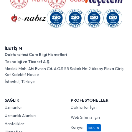
İLETİŞİM
Doktorsitesi Com Bilgi Hizmetleri
Teknoloji ve Ticaret A.Ş.
Maslak Mah. Ahi Evran Cd. A.O.S 55 Sokak No:2 Aksoy Plaza Giriş
Kat Kolektif House
İstanbul, Türkiye
SAĞLIK
PROFESYONELLER
Uzmanlar
Doktorlar İçin
Uzmanlık Alanları
Web Siteniz İçin
Hastalıklar
Kariyer
İşe Alım