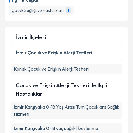
İlgili Branşlar
takvim hazırlandığında e-posta ile bilgilendireceğiz.
Çocuk Sağlığı ve Hastalıkları
1
E-posta Adresiniz
İzmir İlçeleri
Kişisel verilerimin işlenmesine ilişkin
Aydınlatma
Metni
'ni okudum ve kişisel verilerimin belirtilen
İzmir
Çocuk ve Erişkin Alerji Testleri
kapsamda işlenmesini kabul ediyorum.
Konak
Çocuk ve Erişkin Alerji Testleri
Takvim Talebini Gönder
Çocuk ve Erişkin Alerji Testleri ile İlgili
Hastalıklar
İzmir Karşıyaka 0-18 Yaş Arası Tüm Çocuklara Sağlık
Hizmeti
İzmir Karşıyaka 0-18 yaş sağlıklı beslenme