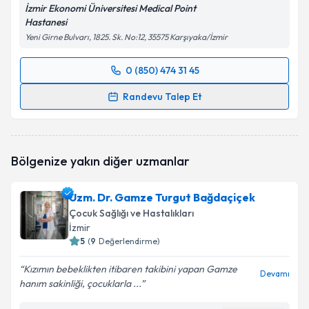
İzmir Ekonomi Üniversitesi Medical Point
Hastanesi
Yeni Girne Bulvarı, 1825. Sk. No:12, 35575 Karşıyaka/İzmir
0 (850) 474 31 45
Randevu Takvimi Talebi
Randevu Talep Et
Uzm. Dr. Buket Öztükel
için randevu takvimi talebi
oluşturun. Size bu uzmandan randevu almanız için bir
takvim hazırlandığında e-posta ile bilgilendireceğiz.
Bölgenize yakın diğer uzmanlar
E-posta Adresiniz
Uzm. Dr. Gamze Turgut Bağdaçiçek
Çocuk Sağlığı ve Hastalıkları
İzmir
5
(
9
Değerlendirme)
Kişisel verilerimin işlenmesine ilişkin
Aydınlatma
Metni
'ni okudum ve kişisel verilerimin belirtilen
Kızımın bebeklikten itibaren takibini yapan Gamze
kapsamda işlenmesini kabul ediyorum.
Devamı
hanım sakinliği, çocuklarla ...