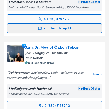
Özel Mavi Deniz Tıp Merkezi
Takvim Talebini Gönder
Haritada Göster
Mehmet Akif Caddesi No:101 Şirinyer İnkılap, 35000 Buca/İzmir
0 (850) 474 37 21
Randevu Takvimi Talebi
Randevu Talep Et
Uzm. Dr. Gamze Turgut Bağdaçiçek
için randevu
takvimi talebi oluşturun. Size bu uzmandan randevu
Uzm. Dr. Mevlüt Özkan Tokay
almanız için bir takvim hazırlandığında e-posta ile
bilgilendireceğiz.
Çocuk Sağlığı ve Hastalıkları
İzmir
, Konak
E-posta Adresiniz
5
(
1
Değerlendirme)
Doktorumuzun bilgi birikimi, sakin yaklaşımı ve her
Devamı
sorumuza sabırla açıklayıcı...
Kişisel verilerimin işlenmesine ilişkin
Aydınlatma
Medicalpark İzmir Hastanesi
Haritada Göster
Metni
'ni okudum ve kişisel verilerimin belirtilen
Kahramanlar, 1397. Sk. No:1, 35230 Konak/İzmir
kapsamda işlenmesini kabul ediyorum.
0 (850) 811 39 10
Randevu Takvimi Talebi