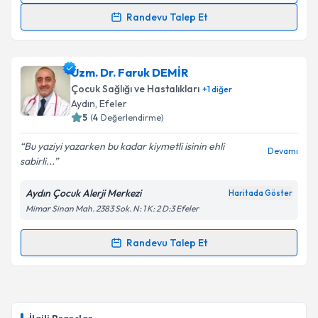
Takvim Talebini Gönder
Randevu Talep Et
Uzm. Dr. Mevlüt Özkan Tokay
için randevu takvimi
talebi oluşturun. Size bu uzmandan randevu almanız
Uzm. Dr. Faruk DEMİR
için bir takvim hazırlandığında e-posta ile
bilgilendireceğiz.
Çocuk Sağlığı ve Hastalıkları
+
1
diğer
Aydın
, Efeler
E-posta Adresiniz
5
(
4
Değerlendirme)
Bu yaziyi yazarken bu kadar kiymetli isinin ehli
Devamı
sabirli...
Kişisel verilerimin işlenmesine ilişkin
Aydınlatma
Aydın Çocuk Alerji Merkezi
Haritada Göster
Metni
'ni okudum ve kişisel verilerimin belirtilen
Mimar Sinan Mah. 2383 Sok. N: 1 K: 2 D:3 Efeler
kapsamda işlenmesini kabul ediyorum.
Randevu Talep Et
Randevu Takvimi Talebi
Takvim Talebini Gönder
Uzm. Dr. Faruk DEMİR
için randevu takvimi talebi
oluşturun. Size bu uzmandan randevu almanız için bir