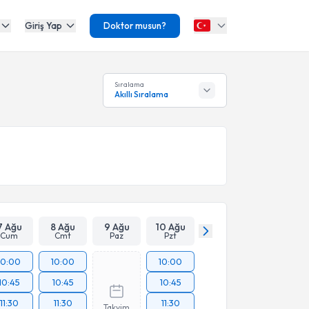
Giriş Yap
Doktor musun?
Sıralama
Akıllı Sıralama
7 Ağu
8 Ağu
9 Ağu
10 Ağu
Cum
Cmt
Paz
Pzt
10:00
10:00
10:00
10:45
10:45
10:45
11:30
11:30
11:30
Takvim