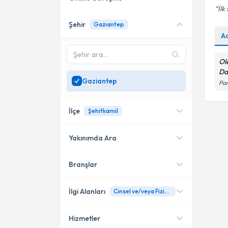
İlk
Şehir
Gaziantep
Online danışmanlık sunan
A
uzmanları göster
Sadece
Gaziantep
Ol
bölgesinde uzman ara
Da
Gaziantep
Pan
İlçe
Şehitkamil
Yakınımda Ara
Branşlar
Konumuma yakın uzmanları
Şehitkamil
göster
İlgi Alanları
Cinsel ve/veya Fiziksel Taciz
Hizmetler
Psikoloji