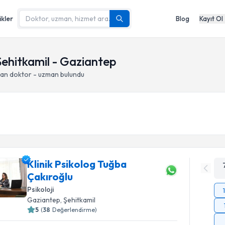
ikler
Blog
Kayıt Ol
 Şehitkamil - Gaziantep
pan doktor - uzman bulundu
Klinik Psikolog Tuğba
Çakıroğlu
Psikoloji
Gaziantep
, Şehitkamil
5
(
38
Değerlendirme)