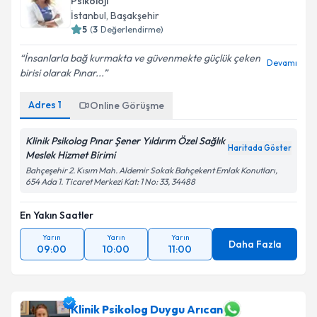
Psikoloji
İstanbul
, Başakşehir
5
(
3
Değerlendirme)
İnsanlarla bağ kurmakta ve güvenmekte güçlük çeken
Devamı
birisi olarak Pınar...
Adres
1
Online Görüşme
Klinik Psikolog Pınar Şener Yıldırım Özel Sağlık
Haritada Göster
Meslek Hizmet Birimi
Bahçeşehir 2. Kısım Mah. Aldemir Sokak Bahçekent Emlak Konutları,
654 Ada 1. Ticaret Merkezi Kat: 1 No: 33, 34488
En Yakın Saatler
Yarın
Yarın
Yarın
Daha Fazla
09:00
10:00
11:00
Klinik Psikolog Duygu Arıcan