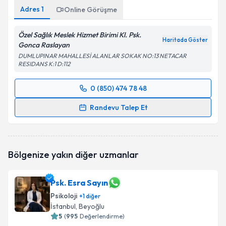
Adres
1
Online Görüşme
Özel Sağlık Meslek Hizmet Birimi Kl. Psk.
Haritada Göster
Gonca Raslayan
DUMLUPINAR MAHALLESİ ALANLAR SOKAK NO:13 NETACAR
RESIDANS K:1 D:112
0 (850) 474 78 48
Randevu Takvimi Talebi
Randevu Talep Et
Klinik Psikolog Gonca Raslayan
için randevu
takvimi talebi oluşturun. Size bu uzmandan randevu
almanız için bir takvim hazırlandığında e-posta ile
Bölgenize yakın diğer uzmanlar
bilgilendireceğiz.
E-posta Adresiniz
Psk. Esra Sayın
Psikoloji
+
1
diğer
İstanbul
, Beyoğlu
5
(
995
Değerlendirme)