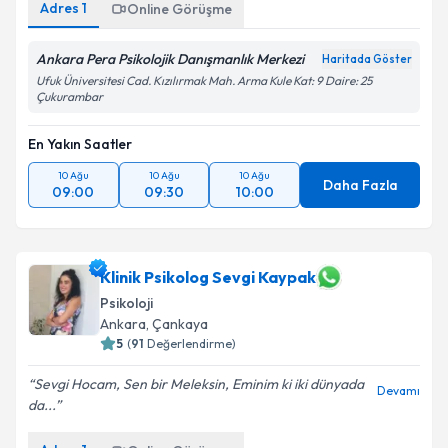
Adres
1
Online Görüşme
Ankara Pera Psikolojik Danışmanlık Merkezi
Haritada Göster
Ufuk Üniversitesi Cad. Kızılırmak Mah. Arma Kule Kat: 9 Daire: 25
Çukurambar
En Yakın Saatler
10 Ağu
10 Ağu
10 Ağu
Daha Fazla
09:00
09:30
10:00
Klinik Psikolog Sevgi Kaypak
Psikoloji
Ankara
, Çankaya
5
(
91
Değerlendirme)
Sevgi Hocam, Sen bir Meleksin, Eminim ki iki dünyada
Devamı
da...