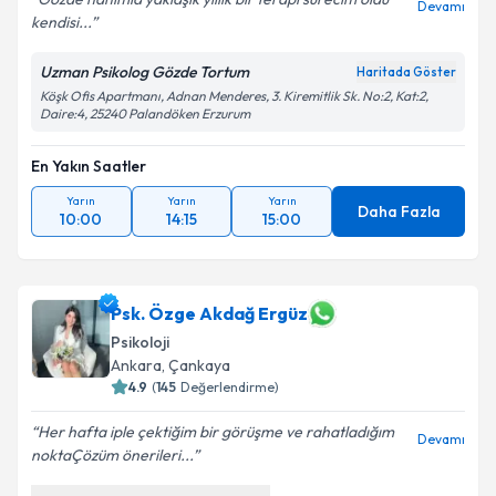
Devamı
kendisi...
Uzman Psikolog Gözde Tortum
Haritada Göster
Köşk Ofis Apartmanı, Adnan Menderes, 3. Kiremitlik Sk. No:2, Kat:2,
Daire:4, 25240 Palandöken Erzurum
En Yakın Saatler
Yarın
Yarın
Yarın
Daha Fazla
10:00
14:15
15:00
Psk. Özge Akdağ Ergüz
Psikoloji
Ankara
, Çankaya
4.9
(
145
Değerlendirme)
Her hafta iple çektiğim bir görüşme ve rahatladığım
Devamı
nokta️Çözüm önerileri...