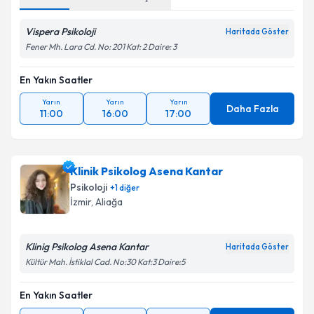
Vispera Psikoloji
Haritada Göster
Fener Mh. Lara Cd. No: 201 Kat: 2 Daire: 3
En Yakın Saatler
Yarın
Yarın
Yarın
Daha Fazla
11:00
16:00
17:00
Klinik Psikolog Asena Kantar
Psikoloji
+
1
diğer
İzmir
, Aliağa
Klinig Psikolog Asena Kantar
Haritada Göster
Kültür Mah. İstiklal Cad. No:30 Kat:3 Daire:5
En Yakın Saatler