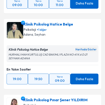
Yarın
Yarın
Yarın
Daha Fazla
09:00
10:00
11:00
Klinik Psikolog Hatice Belge
Psikoloji
+
1
diğer
Adana
, Seyhan
Klinik Psikolog Hatice Belge
Haritada Göster
HURMALI MAH KURTULUŞ CAD BAKIMLI PLAZA NO:41 K:6 D:21
SEYHAN ADANA
En Yakın Saatler
Yarın
19:00
19:50
Daha Fazla
09:00
Klinik Psikolog Pınar Şener YILDIRIM