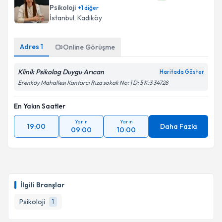
Psikoloji
+
1
diğer
İstanbul
, Kadıköy
Adres
1
Online Görüşme
Klinik Psikolog Duygu Arıcan
Haritada Göster
Erenköy Mahallesi Kantarcı Rıza sokak No: 1 D: 5 K:3 34728
En Yakın Saatler
Yarın
Yarın
19:00
Daha Fazla
09:00
10:00
İlgili Branşlar
Psikoloji
1