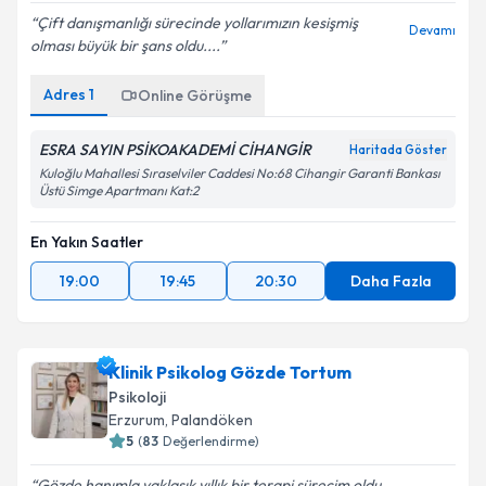
Kişisel verilerimin işlenmesine ilişkin
Aydınlatma
Çift danışmanlığı sürecinde yollarımızın kesişmiş
Metni
'ni okudum ve kişisel verilerimin belirtilen
Devamı
olması büyük bir şans oldu....
kapsamda işlenmesini kabul ediyorum.
Adres
1
Online Görüşme
Takvim Talebini Gönder
ESRA SAYIN PSİKOAKADEMİ CİHANGİR
Haritada Göster
Kuloğlu Mahallesi Sıraselviler Caddesi No:68 Cihangir Garanti Bankası
Üstü Simge Apartmanı Kat:2
En Yakın Saatler
19:00
19:45
20:30
Daha Fazla
Klinik Psikolog Gözde Tortum
Psikoloji
Erzurum
, Palandöken
5
(
83
Değerlendirme)
Gözde hanımla yaklaşık yıllık bir terapi sürecim oldu