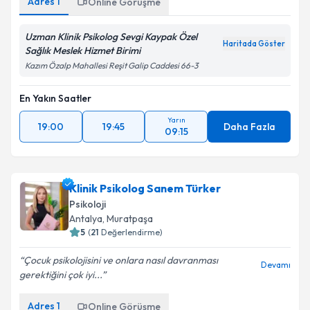
Adres
1
Online Görüşme
Uzman Klinik Psikolog Sevgi Kaypak Özel
Haritada Göster
Sağlık Meslek Hizmet Birimi
Kazım Özalp Mahallesi Reşit Galip Caddesi 66-3
En Yakın Saatler
Yarın
19:00
19:45
Daha Fazla
09:15
Klinik Psikolog Sanem Türker
Psikoloji
Antalya
, Muratpaşa
5
(
21
Değerlendirme)
Çocuk psikolojisini ve onlara nasıl davranması
Devamı
gerektiğini çok iyi...
Adres
1
Online Görüşme