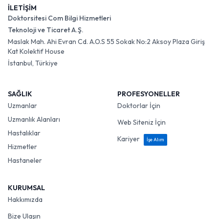
İLETİŞİM
Doktorsitesi Com Bilgi Hizmetleri
Teknoloji ve Ticaret A.Ş.
Maslak Mah. Ahi Evran Cd. A.O.S 55 Sokak No:2 Aksoy Plaza Giriş
Kat Kolektif House
İstanbul, Türkiye
SAĞLIK
PROFESYONELLER
Uzmanlar
Doktorlar İçin
Uzmanlık Alanları
Web Siteniz İçin
Hastalıklar
Kariyer
İşe Alım
Hizmetler
Hastaneler
KURUMSAL
Hakkımızda
Bize Ulaşın