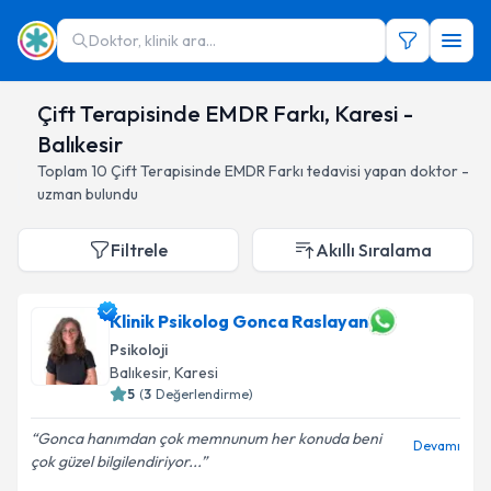
Doktor, klinik ara...
Çift Terapisinde EMDR Farkı, Karesi -
Balıkesir
Toplam
10
Çift Terapisinde EMDR Farkı
tedavisi yapan doktor -
uzman bulundu
Filtrele
Akıllı Sıralama
Klinik Psikolog Gonca Raslayan
Psikoloji
Balıkesir
, Karesi
5
(
3
Değerlendirme)
Gonca hanımdan çok memnunum her konuda beni
Devamı
çok güzel bilgilendiriyor...