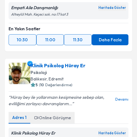
Empati Aile Danışmanlığı
Haritada Göster
Altıeylül Mah. Keçeci sok. no:17 kat 3
En Yakın Saatler
10:30
11:00
11:30
Daha Fazla
Klinik Psikolog Hüray Er
Psikoloji
Balıkesir
, Edremit
5
(
10
Değerlendirme)
Hüray bey ile yollarımızın kesişmesine sebep olan,
Devamı
evliliğimi zorlayıcı davranışlarım...
Adres
1
Online Görüşme
Klinik Psikolog Hüray Er
Haritada Göster