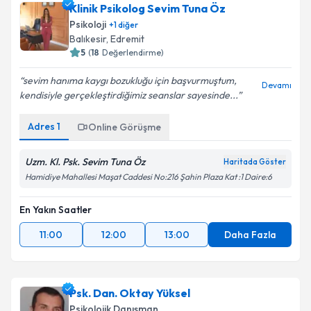
Klinik Psikolog Sevim Tuna Öz
Psikoloji
+
1
diğer
Balıkesir
, Edremit
5
(
18
Değerlendirme)
sevim hanıma kaygı bozukluğu için başvurmuştum,
Devamı
kendisiyle gerçekleştirdiğimiz seanslar sayesinde...
Adres
1
Online Görüşme
Uzm. Kl. Psk. Sevim Tuna Öz
Haritada Göster
Hamidiye Mahallesi Maşat Caddesi No:216 Şahin Plaza Kat :1 Daire:6
En Yakın Saatler
11:00
12:00
13:00
Daha Fazla
Psk. Dan. Oktay Yüksel
Psikolojik Danışman