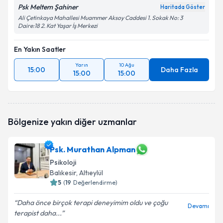
Psk Meltem Şahiner
Haritada Göster
Ali Çetinkaya Mahallesi Muammer Aksoy Caddesi 1. Sokak No: 3
Daire:18 2. Kat Yaşar İş Merkezi
En Yakın Saatler
Yarın
10 Ağu
15:00
Daha Fazla
15:00
15:00
Bölgenize yakın diğer uzmanlar
Psk. Murathan Alpman
Psikoloji
Balıkesir
, Altıeylül
5
(
19
Değerlendirme)
Daha önce birçok terapi deneyimim oldu ve çoğu
Devamı
terapist daha...