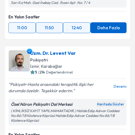
Sarı Kız Mah. Gazi İnebey Cad . İhsan Apt . No: 7 / 4
En Yakın Saatler
11:00
11:50
12:40
Daha Fazla
Uzm. Dr. Levent Var
Psikiyatri
İzmir
, Karabağlar
5
(
214
Değerlendirme)
Psikiyatr-Hasta arasındaki terapötik ilişki her
Devamı
durumda özeldir. Teşekkür ederim.
Özel Nöron Psikiyatri Dal Merkezi
Haritada Göster
( KİMLİKSİZ KAYIT YAPILMAMAKTADIR.) Halide Edip Adıvar Caddesi
No:86/1 B Köstence Köprüsü Halide Edip Adıvar Caddesi No:86/1 B
Köstence Köprüsü
En Yakın Saatler