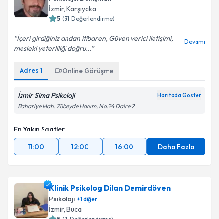
İzmir
, Karşıyaka
5
(
31
Değerlendirme)
İçeri girdiğiniz andan itibaren, Güven verici iletişimi,
Devamı
mesleki yeterliliği doğru...
Adres
1
Online Görüşme
İzmir Sima Psikoloji
Haritada Göster
Bahariye Mah. Zübeyde Hanım, No:24 Daire:2
En Yakın Saatler
11:00
12:00
16:00
Daha Fazla
Klinik Psikolog Dilan Demirdöven
Psikoloji
+
1
diğer
İzmir
, Buca
5
(
7
Değerlendirme)