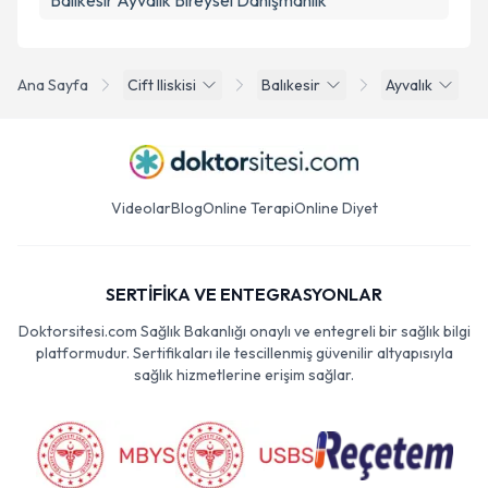
Balıkesir Ayvalık Bireysel Danışmanlık
Ana Sayfa
Cift Iliskisi
Balıkesir
Ayvalık
Videolar
Blog
Online Terapi
Online Diyet
SERTİFİKA VE ENTEGRASYONLAR
Doktorsitesi.com Sağlık Bakanlığı onaylı ve entegreli bir sağlık bilgi
platformudur. Sertifikaları ile tescillenmiş güvenilir altyapısıyla
sağlık hizmetlerine erişim sağlar.