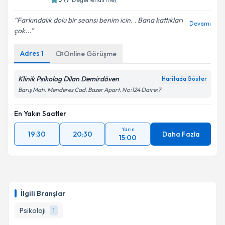
Farkındalık dolu bir seansı benim icin. . Bana kattıkları
Devamı
çok...
Adres
1
Online Görüşme
Klinik Psikolog Dilan Demirdöven
Haritada Göster
Barış Mah. Menderes Cad. Bazer Apart. No:124 Daire:7
En Yakın Saatler
Yarın
19:30
20:30
Daha Fazla
15:00
İlgili Branşlar
Psikoloji
1