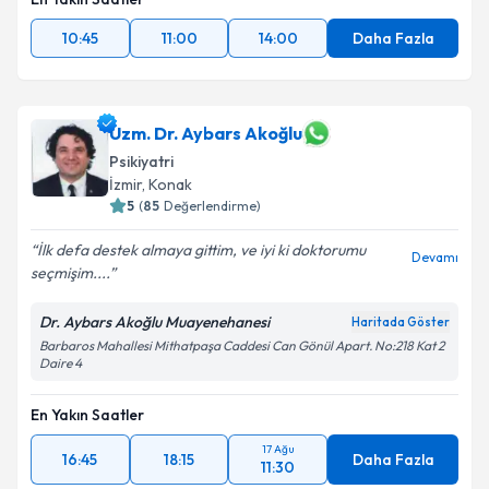
10:45
11:00
14:00
Daha Fazla
Uzm. Dr. Aybars Akoğlu
Psikiyatri
İzmir
, Konak
5
(
85
Değerlendirme)
İlk defa destek almaya gittim, ve iyi ki doktorumu
Devamı
seçmişim....
Dr. Aybars Akoğlu Muayenehanesi
Haritada Göster
Barbaros Mahallesi Mithatpaşa Caddesi Can Gönül Apart. No:218 Kat 2
Daire 4
En Yakın Saatler
17 Ağu
16:45
18:15
Daha Fazla
11:30