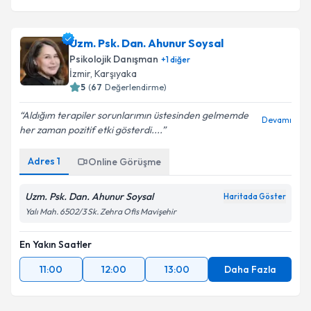
Uzm. Psk. Dan. Ahunur Soysal
Psikolojik Danışman
+
1
diğer
İzmir
, Karşıyaka
5
(
67
Değerlendirme)
Aldığım terapiler sorunlarımın üstesinden gelmemde
Devamı
her zaman pozitif etki gösterdi....
Adres
1
Online Görüşme
Uzm. Psk. Dan. Ahunur Soysal
Haritada Göster
Yalı Mah. 6502/3 Sk. Zehra Ofis Mavişehir
En Yakın Saatler
11:00
12:00
13:00
Daha Fazla