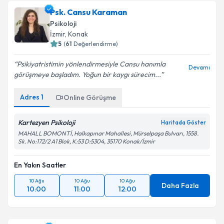
Psk. Cansu Karaman
Psikoloji
İzmir
, Konak
5
(
61
Değerlendirme)
Psikiyatristimin yönlendirmesiyle Cansu hanımla
Devamı
görüşmeye başladım. Yoğun bir kaygı sürecim...
Adres
1
Online Görüşme
Kartezyen Psikoloji
Haritada Göster
MAHALL BOMONTİ, Halkapınar Mahallesi, Mürselpaşa Bulvarı, 1558.
Sk. No:172/2 A1 Blok, K:53 D:5304, 35170 Konak/İzmir
En Yakın Saatler
10 Ağu
10 Ağu
10 Ağu
Daha Fazla
10:00
11:00
12:00