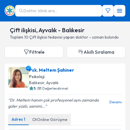
Doktor, klinik ara...
Çift ilişkisi, Ayvalık - Balıkesir
Toplam
10
Çift ilişkisi
tedavisi yapan doktor - uzman bulundu
Filtrele
Akıllı Sıralama
Psk. Meltem Şahiner
Psikoloji
Balıkesir
, Ayvalık
5
(
51
Değerlendirme)
Dr. Meltem hanım çok profesyonel aynı zamanda
Devamı
güler yüzlü, samimi...
Adres
1
Online Görüşme