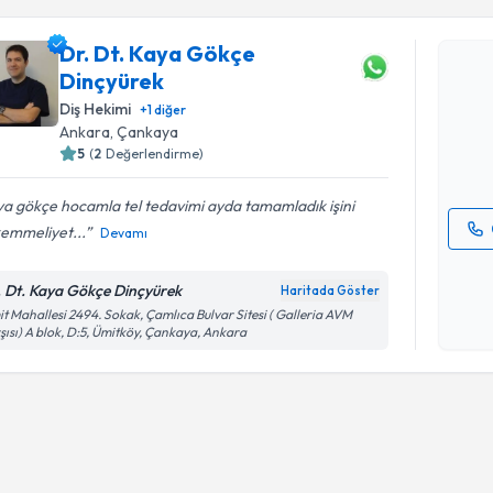
Dr. Dt. Kaya Gökçe
Dr. Dt. K
Dinçyürek
oluşturun. 
Diş Hekimi
hazırlandığ
+
1
diğer
Ankara
, Çankaya
E-posta Ad
5
(
2
Değerlendirme)
a gökçe hocamla tel tedavimi ayda tamamladık işini
emmeliyet...
Devamı
Kişisel
okudum
. Dt. Kaya Gökçe Dinçyürek
Haritada Göster
işlenm
t Mahallesi 2494. Sokak, Çamlıca Bulvar Sitesi ( Galleria AVM
şısı) A blok, D:5, Ümitköy, Çankaya, Ankara