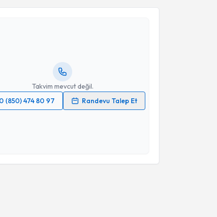
aya Gökçe Dinçyürek
için randevu takvimi talebi
Size bu uzmandan randevu almanız için bir takvim
ında e-posta ile bilgilendireceğiz.
resiniz
Takvim mevcut değil.
0 (850) 474 80 97
Randevu Talep Et
 verilerimin işlenmesine ilişkin
Aydınlatma Metni
'ni
 ve kişisel verilerimin belirtilen kapsamda
esini kabul ediyorum.
Takvim Talebini Gönder