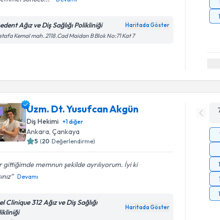
dent Ağız ve Diş Sağlığı Polikliniği
Haritada Göster
tafa Kemal mah. 2118.Cad Maidan B Blok No:71 Kat 7
Uzm. Dt. Yusufcan Akgün
Diş Hekimi
+
1
diğer
Ankara
, Çankaya
5
(
20
Değerlendirme)
 gittiğimde memnun şekilde ayrılıyorum. İyi ki
ınız
Devamı
l Clinique 312 Ağız ve Diş Sağlığı
Haritada Göster
ikliniği