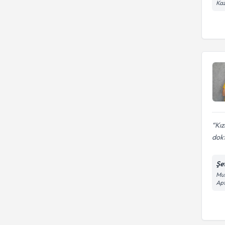
Kaz
Kız
dokt
Şe
Mus
Apt