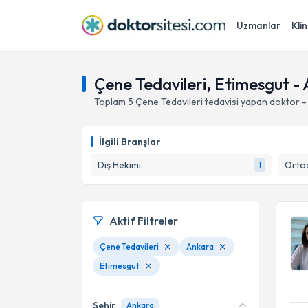
Uzmanlar
Klin
Çene Tedavileri, Etimesgut -
Toplam
5
Çene Tedavileri
tedavisi yapan doktor 
İlgili Branşlar
Diş Hekimi
Ortod
1
Aktif Filtreler
Çene Tedavileri
Ankara
Etimesgut
Şehir
Ankara