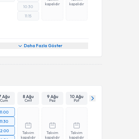
kapalıdır
kapalıdır
10:30
11:15
Daha Fazla Göster
7 Ağu
8 Ağu
9 Ağu
10 Ağu
Cum
Cmt
Paz
Pzt
11:00
11:30
12:00
Takvim
Takvim
Takvim
kapalıdır
kapalıdır
kapalıdır