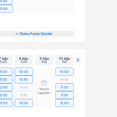
12:30
13:00
Daha Fazla Göster
7 Ağu
8 Ağu
9 Ağu
10 Ağu
Cum
Cmt
Paz
Pzt
11:00
10:00
10:00
11:30
10:30
10:30
12:00
11:00
11:00
Takvim
kapalıdır
12:30
11:30
11:30
13:00
12:00
12:00