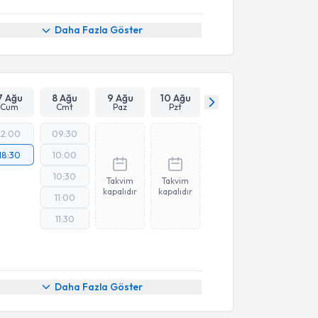
Daha Fazla Göster
7 Ağu
8 Ağu
9 Ağu
10 Ağu
Cum
Cmt
Paz
Pzt
12:00
09:30
18:30
10:00
10:30
Takvim
Takvim
kapalıdır
kapalıdır
11:00
11:30
Daha Fazla Göster
akvimi Talebi