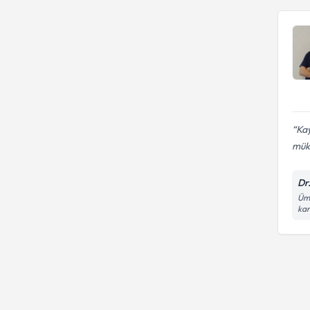
Kay
mük
Dr
Ümi
kar