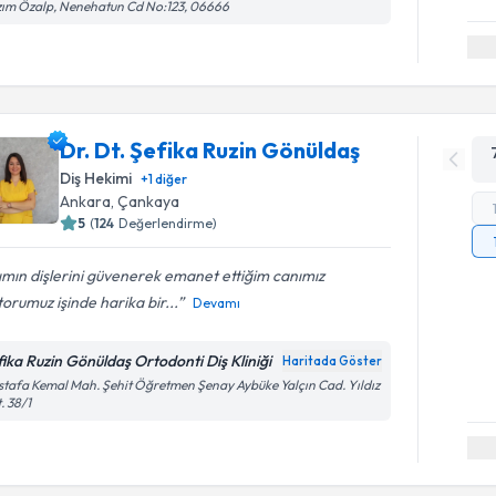
ım Özalp, Nenehatun Cd No:123, 06666
Dr. Dt. Şefika Ruzin Gönüldaş
Diş Hekimi
+
1
diğer
Ankara
, Çankaya
5
(
124
Değerlendirme)
ımın dişlerini güvenerek emanet ettiğim canımız
orumuz işinde harika bir...
Devamı
fika Ruzin Gönüldaş Ortodonti Diş Kliniği
Haritada Göster
tafa Kemal Mah. Şehit Öğretmen Şenay Aybüke Yalçın Cad. Yıldız
. 38/1
Randevu T