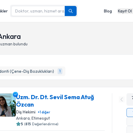
ikler
Blog
Kayıt Ol
 Ankara
- uzman bulundu
onti (Çene-Diş Bozuklukları)
1
Uzm. Dr. Dt. Sevil Sema Atuğ
Özcan
Diş Hekimi
+
1
diğer
Ankara
, Etimesgut
5
(
815
Değerlendirme)