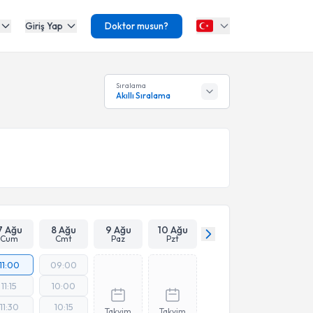
Giriş Yap
Doktor musun?
Sıralama
Akıllı Sıralama
7 Ağu
8 Ağu
9 Ağu
10 Ağu
Cum
Cmt
Paz
Pzt
11:00
09:00
11:15
10:00
11:30
10:15
Takvim
Takvim