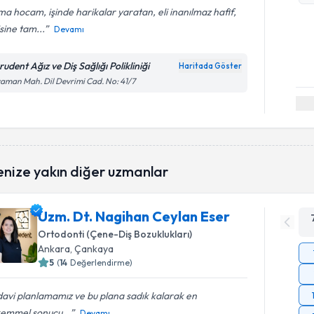
a hocam, işinde harikalar yaratan, eli inanılmaz hafif,
isine tam...
Devamı
udent Ağız ve Diş Sağlığı Polikliniği
Haritada Göster
aman Mah. Dil Devrimi Cad. No: 41/7
enize yakın diğer uzmanlar
Uzm. Dt. Nagihan Ceylan Eser
Ortodonti (Çene-Diş Bozuklukları)
Ankara
, Çankaya
5
(
14
Değerlendirme)
avi planlamamız ve bu plana sadık kalarak en
emmel sonucu...
Devamı