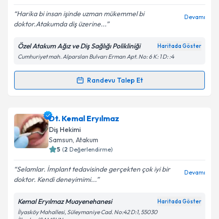
E-posta Adresiniz
Harika bi insan işinde uzman mükemmel bi
Devamı
doktor.Atakumda diş üzerine...
Özel Atakum Ağız ve Diş Sağlığı Polikliniği
Haritada Göster
Kişisel verilerimin işlenmesine ilişkin
Aydınlatma
Cumhuriyet mah. Alparslan Bulvarı Erman Apt. No: 6 K: 1 D: :4
Metni
'ni okudum ve kişisel verilerimin belirtilen
kapsamda işlenmesini kabul ediyorum.
Randevu Talep Et
Randevu Takvimi Talebi
Takvim Talebini Gönder
Dt. Erman Ürer
için randevu takvimi talebi oluşturun.
Dt. Kemal Eryılmaz
Size bu uzmandan randevu almanız için bir takvim
Diş Hekimi
hazırlandığında e-posta ile bilgilendireceğiz.
Samsun
, Atakum
5
(
2
Değerlendirme)
E-posta Adresiniz
Selamlar. İmplant tedavisinde gerçekten çok iyi bir
Devamı
doktor. Kendi deneyimimi...
Kemal Eryılmaz Muayenehanesi
Haritada Göster
Kişisel verilerimin işlenmesine ilişkin
Aydınlatma
İlyasköy Mahallesi, Süleymaniye Cad. No:42 D:1, 55030
Metni
'ni okudum ve kişisel verilerimin belirtilen