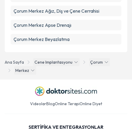
Çorum Merkez Ağız, Diş ve Çene Cerrahisi
Çorum Merkez Apse Drenajı
Çorum Merkez Beyazlatma
Ana Sayfa
Cene Implantasyonu
Çorum
Merkez
Videolar
Blog
Online Terapi
Online Diyet
SERTİFİKA VE ENTEGRASYONLAR