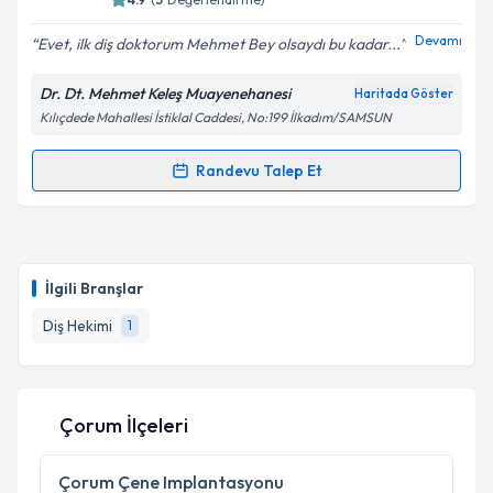
E-posta Adresiniz
Devamı
Evet, ilk diş doktorum Mehmet Bey olsaydı bu kadar...
Dr. Dt. Mehmet Keleş Muayenehanesi
Haritada Göster
Kılıçdede Mahallesi İstiklal Caddesi, No:199 İlkadım/SAMSUN
Kişisel verilerimin işlenmesine ilişkin
Aydınlatma
Metni
'ni okudum ve kişisel verilerimin belirtilen
kapsamda işlenmesini kabul ediyorum.
Randevu Talep Et
Randevu Takvimi Talebi
Takvim Talebini Gönder
Dr. Dt. Mehmet Keleş
için randevu takvimi talebi
oluşturun. Size bu uzmandan randevu almanız için bir
İlgili Branşlar
takvim hazırlandığında e-posta ile bilgilendireceğiz.
Diş Hekimi
1
E-posta Adresiniz
Çorum İlçeleri
Kişisel verilerimin işlenmesine ilişkin
Aydınlatma
Metni
'ni okudum ve kişisel verilerimin belirtilen
Çorum
Çene Implantasyonu