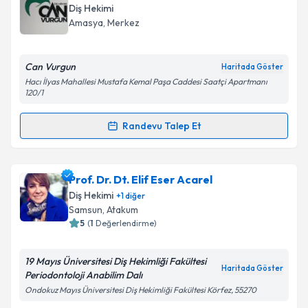
bilgilendireceğiz.
Diş Hekimi
Amasya
, Merkez
E-posta Adresiniz
Can Vurgun
Haritada Göster
Hacı İlyas Mahallesi Mustafa Kemal Paşa Caddesi Saatçi Apartmanı
120/1
Kişisel verilerimin işlenmesine ilişkin
Aydınlatma
Metni
'ni okudum ve kişisel verilerimin belirtilen
Randevu Talep Et
kapsamda işlenmesini kabul ediyorum.
Randevu Takvimi Talebi
Takvim Talebini Gönder
Dt. Can Vurgun
için randevu takvimi talebi oluşturun.
Prof. Dr. Dt. Elif Eser Acarel
Size bu uzmandan randevu almanız için bir takvim
Diş Hekimi
+
1
diğer
hazırlandığında e-posta ile bilgilendireceğiz.
Samsun
, Atakum
5
(
1
Değerlendirme)
E-posta Adresiniz
19 Mayıs Üniversitesi Diş Hekimliği Fakültesi
Haritada Göster
Periodontoloji Anabilim Dalı
Ondokuz Mayıs Üniversitesi Diş Hekimliği Fakültesi Körfez, 55270
Kişisel verilerimin işlenmesine ilişkin
Aydınlatma