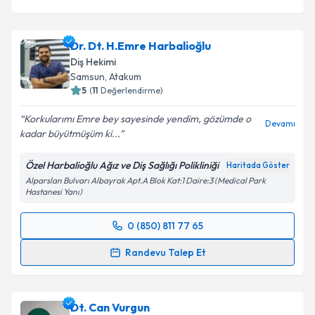
Dr. Dt. H.Emre Harbalioğlu
Diş Hekimi
Samsun
, Atakum
5
(
11
Değerlendirme)
Korkularımı Emre bey sayesinde yendim, gözümde o
Devamı
kadar büyütmüşüm ki...
Özel Harbalioğlu Ağız ve Diş Sağlığı Polikliniği
Haritada Göster
Alparslan Bulvarı Albayrak Apt.A Blok Kat:1 Daire:3 (Medical Park
Hastanesi Yanı)
0 (850) 811 77 65
Randevu Takvimi Talebi
Randevu Talep Et
Dr. Dt. H.Emre Harbalioğlu
için randevu takvimi
talebi oluşturun. Size bu uzmandan randevu almanız
Dt. Can Vurgun
için bir takvim hazırlandığında e-posta ile