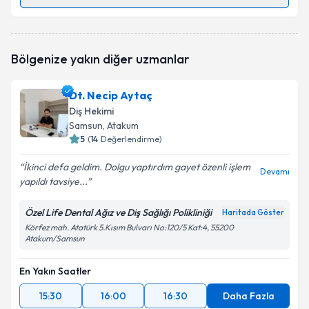
Randevu Takvimi Talebi
Dt. Mehmet Karakurt
için randevu takvimi talebi
Bölgenize yakın diğer uzmanlar
oluşturun. Size bu uzmandan randevu almanız için bir
takvim hazırlandığında e-posta ile bilgilendireceğiz.
Dt. Necip Aytaç
E-posta Adresiniz
Diş Hekimi
Samsun
, Atakum
5
(
14
Değerlendirme)
İkinci defa geldim. Dolgu yaptırdım gayet özenli işlem
Kişisel verilerimin işlenmesine ilişkin
Aydınlatma
Devamı
yapıldı tavsiye...
Metni
'ni okudum ve kişisel verilerimin belirtilen
kapsamda işlenmesini kabul ediyorum.
Özel Life Dental Ağız ve Diş Sağlığı Polikliniği
Haritada Göster
Körfez mah. Atatürk 5.Kısım Bulvarı No:120/5 Kat:4, 55200
Atakum/Samsun
Takvim Talebini Gönder
En Yakın Saatler
15:30
16:00
16:30
Daha Fazla