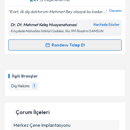
E-posta Adresiniz
Devamı
Evet, ilk diş doktorum Mehmet Bey olsaydı bu kadar...
Dr. Dt. Mehmet Keleş Muayenehanesi
Haritada Göster
Kılıçdede Mahallesi İstiklal Caddesi, No:199 İlkadım/SAMSUN
Kişisel verilerimin işlenmesine ilişkin
Aydınlatma
Metni
'ni okudum ve kişisel verilerimin belirtilen
kapsamda işlenmesini kabul ediyorum.
Randevu Talep Et
Randevu Takvimi Talebi
Takvim Talebini Gönder
Dr. Dt. Mehmet Keleş
için randevu takvimi talebi
oluşturun. Size bu uzmandan randevu almanız için bir
İlgili Branşlar
takvim hazırlandığında e-posta ile bilgilendireceğiz.
Diş Hekimi
1
E-posta Adresiniz
Çorum İlçeleri
Kişisel verilerimin işlenmesine ilişkin
Aydınlatma
Merkez
Metni
Çene Implantasyonu
'ni okudum ve kişisel verilerimin belirtilen