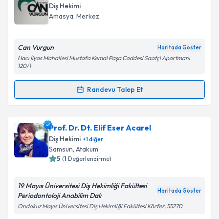
bilgilendireceğiz.
Diş Hekimi
Amasya
, Merkez
E-posta Adresiniz
Can Vurgun
Haritada Göster
Hacı İlyas Mahallesi Mustafa Kemal Paşa Caddesi Saatçi Apartmanı
120/1
Kişisel verilerimin işlenmesine ilişkin
Aydınlatma
Metni
'ni okudum ve kişisel verilerimin belirtilen
Randevu Talep Et
kapsamda işlenmesini kabul ediyorum.
Randevu Takvimi Talebi
Takvim Talebini Gönder
Dt. Can Vurgun
için randevu takvimi talebi oluşturun.
Prof. Dr. Dt. Elif Eser Acarel
Size bu uzmandan randevu almanız için bir takvim
Diş Hekimi
+
1
diğer
hazırlandığında e-posta ile bilgilendireceğiz.
Samsun
, Atakum
5
(
1
Değerlendirme)
E-posta Adresiniz
19 Mayıs Üniversitesi Diş Hekimliği Fakültesi
Haritada Göster
Periodontoloji Anabilim Dalı
Ondokuz Mayıs Üniversitesi Diş Hekimliği Fakültesi Körfez, 55270
Kişisel verilerimin işlenmesine ilişkin
Aydınlatma