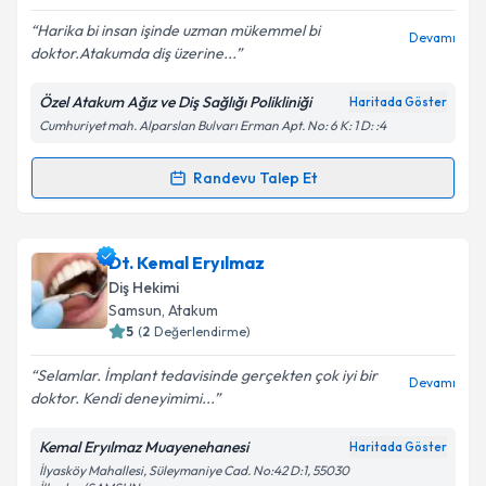
E-posta Adresiniz
Harika bi insan işinde uzman mükemmel bi
Devamı
doktor.Atakumda diş üzerine...
Özel Atakum Ağız ve Diş Sağlığı Polikliniği
Haritada Göster
Kişisel verilerimin işlenmesine ilişkin
Aydınlatma
Cumhuriyet mah. Alparslan Bulvarı Erman Apt. No: 6 K: 1 D: :4
Metni
'ni okudum ve kişisel verilerimin belirtilen
kapsamda işlenmesini kabul ediyorum.
Randevu Talep Et
Randevu Takvimi Talebi
Takvim Talebini Gönder
Dt. Erman Ürer
için randevu takvimi talebi oluşturun.
Dt. Kemal Eryılmaz
Size bu uzmandan randevu almanız için bir takvim
Diş Hekimi
hazırlandığında e-posta ile bilgilendireceğiz.
Samsun
, Atakum
5
(
2
Değerlendirme)
E-posta Adresiniz
Selamlar. İmplant tedavisinde gerçekten çok iyi bir
Devamı
doktor. Kendi deneyimimi...
Kemal Eryılmaz Muayenehanesi
Haritada Göster
Kişisel verilerimin işlenmesine ilişkin
Aydınlatma
İlyasköy Mahallesi, Süleymaniye Cad. No:42 D:1, 55030
Metni
'ni okudum ve kişisel verilerimin belirtilen