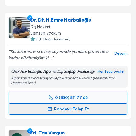
Dr. Dt. H.Emre Harbalioğlu
Diş Hekimi
Samsun
, Atakum
5
(
11
Değerlendirme)
Korkularımı Emre bey sayesinde yendim, gözümde o
Devamı
kadar büyütmüşüm ki...
Özel Harbalioğlu Ağız ve Diş Sağlığı Polikliniği
Haritada Göster
Alparslan Bulvarı Albayrak Apt.A Blok Kat:1 Daire:3 (Medical Park
Hastanesi Yanı)
0 (850) 811 77 65
Randevu Takvimi Talebi
Randevu Talep Et
Dr. Dt. H.Emre Harbalioğlu
için randevu takvimi
talebi oluşturun. Size bu uzmandan randevu almanız
Dt. Can Vurgun
için bir takvim hazırlandığında e-posta ile