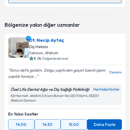
Randevu Takvimi Talebi
Dt. Mehmet Karakurt
için randevu takvimi talebi
Bölgenize yakın diğer uzmanlar
oluşturun. Size bu uzmandan randevu almanız için bir
takvim hazırlandığında e-posta ile bilgilendireceğiz.
Dt. Necip Aytaç
E-posta Adresiniz
Diş Hekimi
Samsun
, Atakum
5
(
14
Değerlendirme)
İkinci defa geldim. Dolgu yaptırdım gayet özenli işlem
Kişisel verilerimin işlenmesine ilişkin
Aydınlatma
Devamı
yapıldı tavsiye...
Metni
'ni okudum ve kişisel verilerimin belirtilen
kapsamda işlenmesini kabul ediyorum.
Özel Life Dental Ağız ve Diş Sağlığı Polikliniği
Haritada Göster
Körfez mah. Atatürk 5.Kısım Bulvarı No:120/5 Kat:4, 55200
Atakum/Samsun
Takvim Talebini Gönder
En Yakın Saatler
14:00
14:30
15:00
Daha Fazla