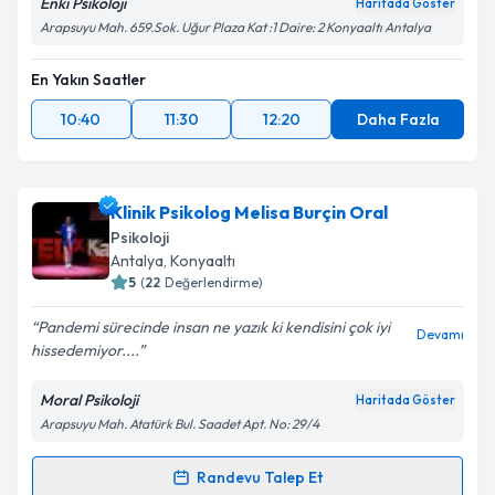
Enki Psikoloji
Haritada Göster
Arapsuyu Mah. 659.Sok. Uğur Plaza Kat :1 Daire: 2 Konyaaltı Antalya
En Yakın Saatler
10:40
11:30
12:20
Daha Fazla
Klinik Psikolog Melisa Burçin Oral
Psikoloji
Antalya
, Konyaaltı
5
(
22
Değerlendirme)
Pandemi sürecinde insan ne yazık ki kendisini çok iyi
Devamı
hissedemiyor....
Moral Psikoloji
Haritada Göster
Arapsuyu Mah. Atatürk Bul. Saadet Apt. No: 29/4
Randevu Talep Et
Randevu Takvimi Talebi