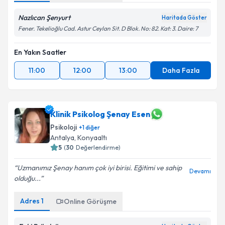
Nazlıcan Şenyurt
Haritada Göster
Fener. Tekelioğlu Cad. Astur Ceylan Sit. D Blok. No: 82. Kat: 3. Daire: 7
En Yakın Saatler
11:00
12:00
13:00
Daha Fazla
Klinik Psikolog Şenay Esen
Psikoloji
+
1
diğer
Antalya
, Konyaaltı
5
(
30
Değerlendirme)
Uzmanımız Şenay hanım çok iyi birisi. Eğitimi ve sahip
Devamı
olduğu...
Adres
1
Online Görüşme