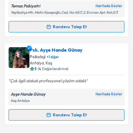
Temas Psikiyatri
Haritada Göster
Yeşilbahçe Mh. Metin Kasapoğlu Cad. No:45/C 2. Ercivan Apt. Kat:2/3
Kişisel verilerimin işlenmesine ilişkin
Aydınlatma
Randevu Talep Et
Randevu Takvimi Talebi
Metni
'ni okudum ve kişisel verilerimin belirtilen
kapsamda işlenmesini kabul ediyorum.
Psk. Gizem Karademir
için randevu takvimi talebi
Psk. Ayşe Hande Günay
Takvim Talebini Gönder
oluşturun. Size bu uzmandan randevu almanız için bir
Psikoloji
+
1
diğer
takvim hazırlandığında e-posta ile bilgilendireceğiz.
Antalya
, Kaş
5
(
4
Değerlendirme)
E-posta Adresiniz
Çok ilgili alakalı profesyonel çözüm odaklı
Ayşe Hande Günay
Haritada Göster
Kaş Antalya
Kişisel verilerimin işlenmesine ilişkin
Aydınlatma
Metni
'ni okudum ve kişisel verilerimin belirtilen
kapsamda işlenmesini kabul ediyorum.
Randevu Talep Et
Randevu Takvimi Talebi
Takvim Talebini Gönder