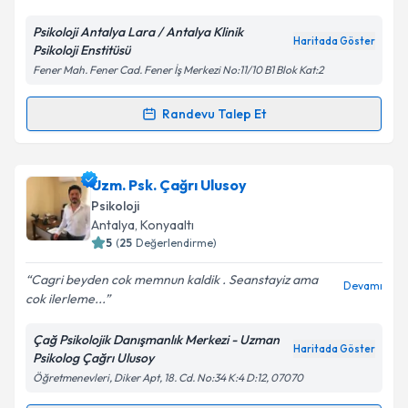
Psikoloji Antalya Lara / Antalya Klinik
Kişisel verilerimin işlenmesine ilişkin
Aydınlatma
Haritada Göster
Psikoloji Enstitüsü
Metni
'ni okudum ve kişisel verilerimin belirtilen
Fener Mah. Fener Cad. Fener İş Merkezi No:11/10 B1 Blok Kat:2
kapsamda işlenmesini kabul ediyorum.
Randevu Talep Et
Randevu Takvimi Talebi
Takvim Talebini Gönder
Klinik Psikolog Seren Akman
için randevu takvimi
Uzm. Psk. Çağrı Ulusoy
talebi oluşturun. Size bu uzmandan randevu almanız
Psikoloji
için bir takvim hazırlandığında e-posta ile
Antalya
, Konyaaltı
bilgilendireceğiz.
5
(
25
Değerlendirme)
E-posta Adresiniz
Cagri beyden cok memnun kaldik . Seanstayiz ama
Devamı
cok ilerleme...
Çağ Psikolojik Danışmanlık Merkezi - Uzman
Haritada Göster
Psikolog Çağrı Ulusoy
Kişisel verilerimin işlenmesine ilişkin
Aydınlatma
Öğretmenevleri, Diker Apt, 18. Cd. No:34 K:4 D:12, 07070
Metni
'ni okudum ve kişisel verilerimin belirtilen
kapsamda işlenmesini kabul ediyorum.