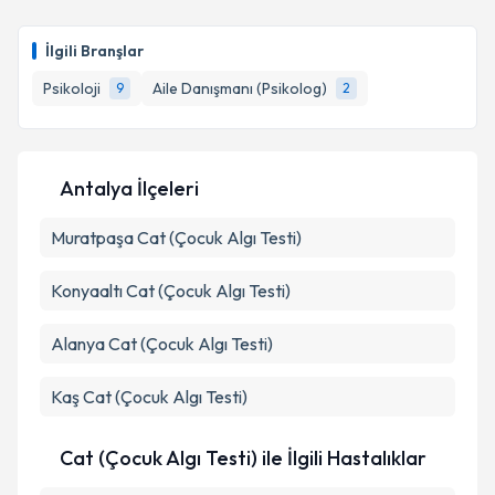
Psk. Ayşe Hande Günay
için randevu takvimi talebi
oluşturun. Size bu uzmandan randevu almanız için bir
İlgili Branşlar
takvim hazırlandığında e-posta ile bilgilendireceğiz.
Psikoloji
Aile Danışmanı (Psikolog)
9
2
E-posta Adresiniz
Antalya İlçeleri
Kişisel verilerimin işlenmesine ilişkin
Aydınlatma
Muratpaşa
Metni
Cat (Çocuk Algı Testi)
'ni okudum ve kişisel verilerimin belirtilen
kapsamda işlenmesini kabul ediyorum.
Konyaaltı
Cat (Çocuk Algı Testi)
Takvim Talebini Gönder
Alanya
Cat (Çocuk Algı Testi)
Kaş
Cat (Çocuk Algı Testi)
Cat (Çocuk Algı Testi) ile İlgili Hastalıklar