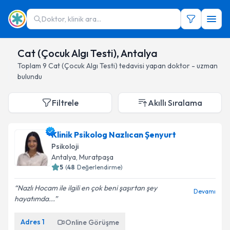
Doktor, klinik ara...
Cat (Çocuk Algı Testi), Antalya
Toplam
9
Cat (Çocuk Algı Testi)
tedavisi yapan doktor - uzman
bulundu
Filtrele
Akıllı Sıralama
Klinik Psikolog Nazlıcan Şenyurt
Psikoloji
Antalya
, Muratpaşa
5
(
48
Değerlendirme)
Nazlı Hocam ile ilgili en çok beni şaşırtan şey
Devamı
hayatımda...
Adres
1
Online Görüşme