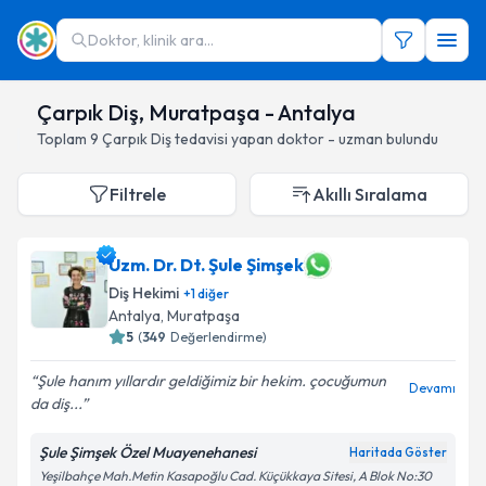
Doktor, klinik ara...
Çarpık Diş, Muratpaşa - Antalya
Toplam
9
Çarpık Diş
tedavisi yapan doktor - uzman bulundu
Filtrele
Akıllı Sıralama
Uzm. Dr. Dt. Şule Şimşek
Diş Hekimi
+
1
diğer
Antalya
, Muratpaşa
5
(
349
Değerlendirme)
Şule hanım yıllardır geldiğimiz bir hekim. çocuğumun
Devamı
da diş...
Şule Şimşek Özel Muayenehanesi
Haritada Göster
Yeşilbahçe Mah.Metin Kasapoğlu Cad. Küçükkaya Sitesi, A Blok No:30