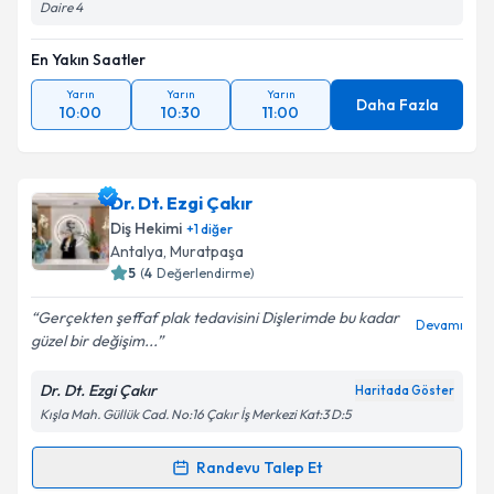
Daire 4
En Yakın Saatler
Yarın
Yarın
Yarın
Daha Fazla
10:00
10:30
11:00
Dr. Dt. Ezgi Çakır
Diş Hekimi
+
1
diğer
Antalya
, Muratpaşa
5
(
4
Değerlendirme)
Gerçekten şeffaf plak tedavisini Dişlerimde bu kadar
Devamı
güzel bir değişim...
Dr. Dt. Ezgi Çakır
Haritada Göster
Kışla Mah. Güllük Cad. No:16 Çakır İş Merkezi Kat:3 D:5
Randevu Talep Et
Randevu Takvimi Talebi