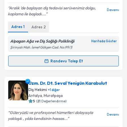
E-posta Adresiniz
Aralık 'de başlayan diş tedavisi serüvenimiz dolgu,
Devamı
kaplama ile başladı....
Adres
1
Adres
2
Kişisel verilerimin işlenmesine ilişkin
Aydınlatma
Metni
'ni okudum ve kişisel verilerimin belirtilen
kapsamda işlenmesini kabul ediyorum.
Alpagan Ağız ve Diş Sağlığı Polikliniği
Haritada Göster
Şirinyalı Mah. İsmet Gökşen Cad. No:99/3
Takvim Talebini Gönder
Randevu Talep Et
Randevu Takvimi Talebi
Dt. Selin Alpağan Özdemir
için randevu takvimi
Uzm. Dr. Dt. Seval Yenigün Karabulut
talebi oluşturun. Size bu uzmandan randevu almanız
Diş Hekimi
+
1
diğer
için bir takvim hazırlandığında e-posta ile
Antalya
, Muratpaşa
bilgilendireceğiz.
5
(
21
Değerlendirme)
E-posta Adresiniz
Güleryüzlü ve profesyonel hizmetleri dolayısıyla
Devamı
yaklaşık , yılda kendisinin hassas...