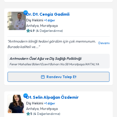
Dr. Dt. Ezgi Çakır
için randevu takvimi talebi
Dr. Dt. Cengiz Gadimli
oluşturun. Size bu uzmandan randevu almanız için bir
Diş Hekimi
+
1
diğer
takvim hazırlandığında e-posta ile bilgilendireceğiz.
Antalya
, Muratpaşa
4.9
(
4
Değerlendirme)
E-posta Adresiniz
Antmodern kliniği tedavi gördüm için çok memnunum.
Devamı
Burada kaliteli ve...
Antmodern Özel Ağız ve Diş Sağlığı Polikliniği
Kişisel verilerimin işlenmesine ilişkin
Aydınlatma
Fener Mahallesi Bülent Ecevit Bulvarı No:58 Muratpaşa/ANTALYA
Metni
'ni okudum ve kişisel verilerimin belirtilen
kapsamda işlenmesini kabul ediyorum.
Randevu Talep Et
Randevu Takvimi Talebi
Takvim Talebini Gönder
Dr. Dt. Cengiz Gadimli
için randevu takvimi talebi
Dt. Selin Alpağan Özdemir
oluşturun. Size bu uzmandan randevu almanız için bir
Diş Hekimi
+
1
diğer
takvim hazırlandığında e-posta ile bilgilendireceğiz.
Antalya
, Muratpaşa
5
(
4
Değerlendirme)