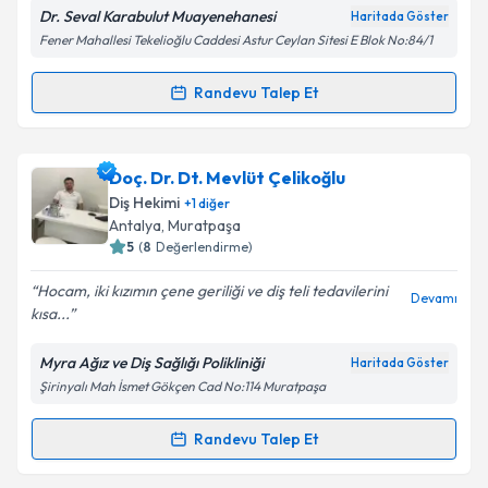
Dr. Seval Karabulut Muayenehanesi
Haritada Göster
Fener Mahallesi Tekelioğlu Caddesi Astur Ceylan Sitesi E Blok No:84/1
Kişisel verilerimin işlenmesine ilişkin
Aydınlatma
Metni
'ni okudum ve kişisel verilerimin belirtilen
kapsamda işlenmesini kabul ediyorum.
Randevu Talep Et
Randevu Takvimi Talebi
Takvim Talebini Gönder
Uzm. Dr. Dt. Seval Yenigün Karabulut
için randevu
Doç. Dr. Dt. Mevlüt Çelikoğlu
takvimi talebi oluşturun. Size bu uzmandan randevu
Diş Hekimi
+
1
diğer
almanız için bir takvim hazırlandığında e-posta ile
Antalya
, Muratpaşa
bilgilendireceğiz.
5
(
8
Değerlendirme)
E-posta Adresiniz
Hocam, iki kızımın çene geriliği ve diş teli tedavilerini
Devamı
kısa...
Myra Ağız ve Diş Sağlığı Polikliniği
Haritada Göster
Şirinyalı Mah İsmet Gökçen Cad No:114 Muratpaşa
Kişisel verilerimin işlenmesine ilişkin
Aydınlatma
Metni
'ni okudum ve kişisel verilerimin belirtilen
kapsamda işlenmesini kabul ediyorum.
Randevu Talep Et
Randevu Takvimi Talebi