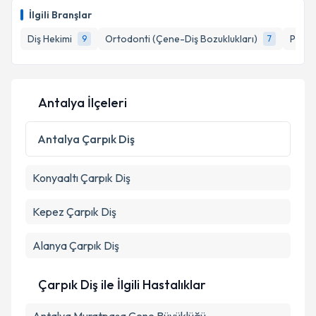
Size bu uzmandan randevu almanız için bir takvim
Takvim Talebini Gönder
İlgili Branşlar
hazırlandığında e-posta ile bilgilendireceğiz.
Diş Hekimi
Ortodonti (Çene-Diş Bozuklukları)
Pedod
9
7
E-posta Adresiniz
Antalya İlçeleri
Kişisel verilerimin işlenmesine ilişkin
Aydınlatma
Metni
'ni okudum ve kişisel verilerimin belirtilen
Antalya
Çarpık Diş
kapsamda işlenmesini kabul ediyorum.
Konyaaltı
Çarpık Diş
Takvim Talebini Gönder
Kepez
Çarpık Diş
Alanya
Çarpık Diş
Çarpık Diş ile İlgili Hastalıklar