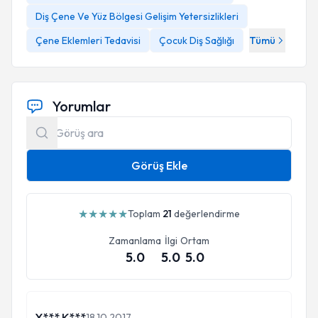
Diş Çene Ve Yüz Bölgesi Gelişim Yetersizlikleri
Çene Eklemleri Tedavisi
Çocuk Diş Sağlığı
Tümü
Yorumlar
Görüş Ekle
★
★
★
★
★
Toplam
21
değerlendirme
Zamanlama
İlgi
Ortam
5.0
5.0
5.0
Y*** K***
18.10.2017