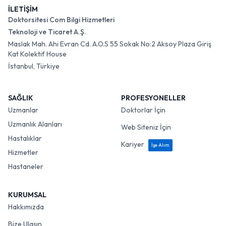
İLETİŞİM
Doktorsitesi Com Bilgi Hizmetleri
Teknoloji ve Ticaret A.Ş.
Maslak Mah. Ahi Evran Cd. A.O.S 55 Sokak No:2 Aksoy Plaza Giriş
Kat Kolektif House
İstanbul, Türkiye
SAĞLIK
PROFESYONELLER
Uzmanlar
Doktorlar İçin
Uzmanlık Alanları
Web Siteniz İçin
Hastalıklar
Kariyer
İşe Alım
Hizmetler
Hastaneler
KURUMSAL
Hakkımızda
Bize Ulaşın