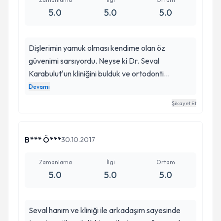
5.0
5.0
5.0
Dişlerimin yamuk olması kendime olan öz
güvenimi sarsıyordu. Neyse ki Dr. Seval
Karabulut'un kliniğini bulduk ve ortodonti
tedavim başladı. İnanılır gibi değil dişlerim ksıa
Devamı
zamanda o kadar düzeldi ki. Artık rahatlıkla
Şikayet Et
gülebiliyorum tel varken bile. Eğer ileride bir
holyywoad yıldızı olursam Seval hocama sonsuz
teşekkürlerimi sunup mükemmel ve içten bir
B*** Ö***
30.10.2017
şekilde holyywoad artisleri gibi gülebileceğim :))
Her şey için sonsuz teşekkürler.
Zamanlama
İlgi
Ortam
5.0
5.0
5.0
Seval hanım ve kliniği ile arkadaşım sayesinde