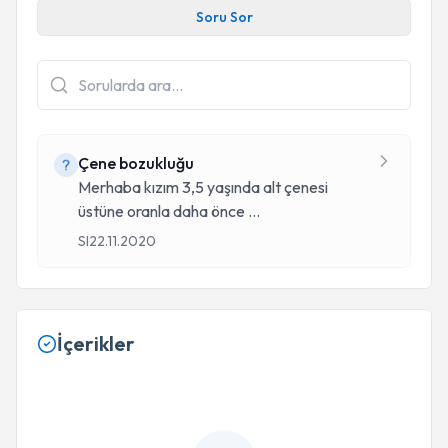
Soru Sor
Çene bozukluğu
Merhaba kızım 3,5 yaşında alt çenesi
üstüne oranla daha önce
...
SI
22.11.2020
İçerikler