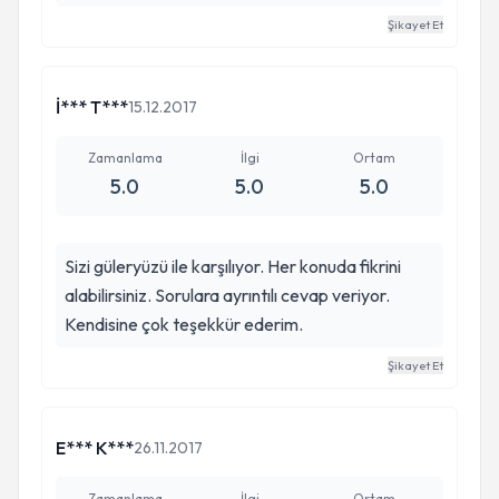
güveniyorum dedim içimden. Doktorum çok iyi
Şikayet Et
güzel hep güler bizi sever, Huzurlu ve mutlu yıllar
dilerim :)
İ*** T***
15.12.2017
Zamanlama
İlgi
Ortam
5.0
5.0
5.0
Sizi güleryüzü ile karşılıyor. Her konuda fikrini
alabilirsiniz. Sorulara ayrıntılı cevap veriyor.
Kendisine çok teşekkür ederim.
Şikayet Et
E*** K***
26.11.2017
Zamanlama
İlgi
Ortam