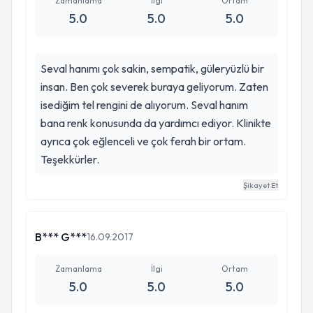
Zamanlama
İlgi
Ortam
5.0
5.0
5.0
Seval hanımı çok sakin, sempatik, güleryüzlü bir
insan. Ben çok severek buraya geliyorum. Zaten
isediğim tel rengini de alıyorum. Seval hanım
bana renk konusunda da yardımcı ediyor. Klinikte
ayrıca çok eğlenceli ve çok ferah bir ortam.
Teşekkürler.
Şikayet Et
B*** G***
16.09.2017
Zamanlama
İlgi
Ortam
5.0
5.0
5.0