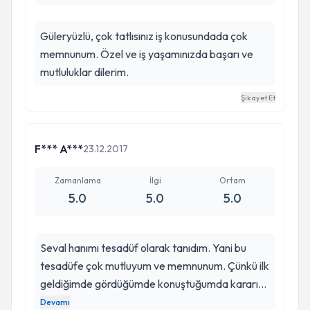
Güleryüzlü, çok tatlısınız iş konusundada çok
memnunum. Özel ve iş yaşamınızda başarı ve
mutluluklar dilerim.
Şikayet Et
F*** A***
23.12.2017
Zamanlama
İlgi
Ortam
5.0
5.0
5.0
Seval hanımı tesadüf olarak tanıdım. Yani bu
tesadüfe çok mutluyum ve memnunum. Çünkü ilk
geldiğimde gördüğümde konuştuğumda kararım
Evet dişlerimi Seval hanımın ellerine
Devamı