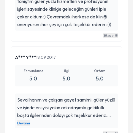
tanıştım güler yüzlü hizmetleri ve profesyonel
işleri sayesinde kliniğe geleceğim günleri iple
çeker oldum :) Çevremdeki herkese de kliniği
öneriyorum her şey için çok teşekkür ederim :))
Şikayet Et
A*** Y***
18.09.2017
Zamanlama
İlgi
Ortam
5.0
5.0
5.0
Seval hanım ve çalışanı gayet samimi, güler yüzlü
ve işinde en iyisi yakın arkadaşımla geldik ilk
başta ilgilerinden dolayı çok teşekkür ederiz.
Tedaviye başlamadan önce kafamdaki bütün
Devamı
soru işaretlerini bitirdi. Şu an diş tellerimle gayet