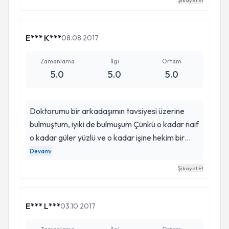
Şikayet Et
mutluyum. Bunu da Seval hanıma borçluyum. Çok
teşekkür ederim. Başarılarının devamını dilerim.
Güler yüzlü doktor :)
E*** K***
08.08.2017
Zamanlama
İlgi
Ortam
5.0
5.0
5.0
Doktorumu bir arkadaşımın tavsiyesi üzerine
bulmuştum, iyiki de bulmuşum Çünkü o kadar naif
o kadar güler yüzlü ve o kadar işine hekim bir
doktor ki iyi ki tanımışız sizi ve ekibinizi.. Bende
Devamı
artık sizin gibi güzel gülebileceğim için çok
Şikayet Et
mutluyum. Daha üç ay oldu ama dişlerimdeki
düzelme müthiş bunun için size çok teşekkür
ederim.
E*** L***
03.10.2017