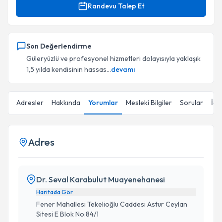
Randevu Talep Et
Son Değerlendirme
Güleryüzlü ve profesyonel hizmetleri dolayısıyla yaklaşık
1,5 yılda kendisinin hassas...
devamı
Adresler
Hakkında
Yorumlar
Mesleki Bilgiler
Sorular
İçe
Adres
Dr. Seval Karabulut Muayenehanesi
Haritada Gör
Fener Mahallesi Tekelioğlu Caddesi Astur Ceylan
Sitesi E Blok No:84/1