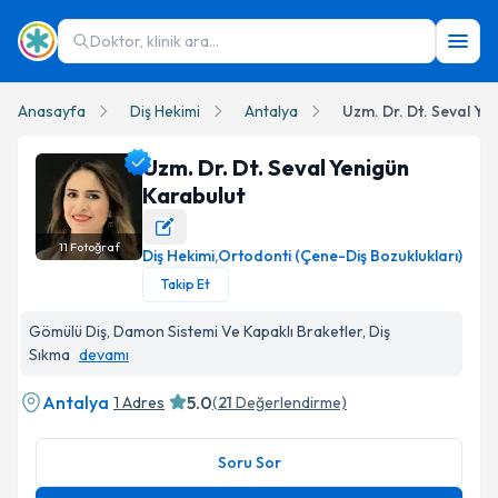
Doktor, klinik ara...
Anasayfa
Diş Hekimi
Antalya
Uzm. Dr. Dt. Seval Ye
Uzm. Dr. Dt. Seval Yenigün
Karabulut
11
Fotoğraf
Diş Hekimi
,
Ortodonti (Çene-Diş Bozuklukları)
Uzm. Dr. Dt. Seval Yenigün Karabulut Profil Fotoğrafı
Takip Et
Gömülü Diş, Damon Sistemi Ve Kapaklı Braketler, Diş
Sıkma
devamı
Antalya
5.0
1 Adres
(
21
Değerlendirme)
Soru Sor