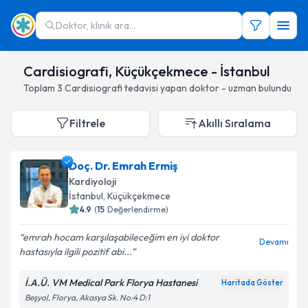
Doktor, klinik ara...
Cardisiografi, Küçükçekmece - İstanbul
Toplam
3
Cardisiografi
tedavisi yapan doktor - uzman bulundu
Filtrele
Akıllı Sıralama
Doç. Dr. Emrah Ermiş
Kardiyoloji
İstanbul
, Küçükçekmece
4.9
(
15
Değerlendirme)
emrah hocam karşılaşabileceğim en iyi doktor
Devamı
hastasıyla ilgili pozitif abi...
İ.A.Ü. VM Medical Park Florya Hastanesi
Haritada Göster
Beşyol, Florya, Akasya Sk. No:4 D:1