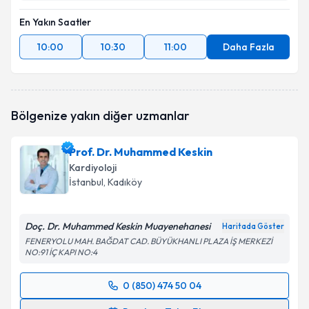
En Yakın Saatler
10:00
10:30
11:00
Daha Fazla
Bölgenize yakın diğer uzmanlar
Prof. Dr. Muhammed Keskin
Kardiyoloji
İstanbul
, Kadıköy
Doç. Dr. Muhammed Keskin Muayenehanesi
Haritada Göster
FENERYOLU MAH. BAĞDAT CAD. BÜYÜKHANLI PLAZA İŞ MERKEZİ
NO:91 İÇ KAPI NO:4
0 (850) 474 50 04
Randevu Takvimi Talebi