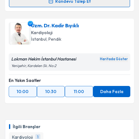
Randevu Talep Et
Prof. Dr. Muhammed Keskin
için randevu takvimi
talebi oluşturun. Size bu uzmandan randevu almanız
Uzm. Dr. Kadir Bıyıklı
için bir takvim hazırlandığında e-posta ile
bilgilendireceğiz.
Kardiyoloji
İstanbul
, Pendik
E-posta Adresiniz
Lokman Hekim İstanbul Hastanesi
Haritada Göster
Yenişehir, Kardelen Sk. No:2
Kişisel verilerimin işlenmesine ilişkin
Aydınlatma
En Yakın Saatler
Metni
'ni okudum ve kişisel verilerimin belirtilen
kapsamda işlenmesini kabul ediyorum.
10:00
10:30
11:00
Daha Fazla
Takvim Talebini Gönder
İlgili Branşlar
Kardiyoloji
1