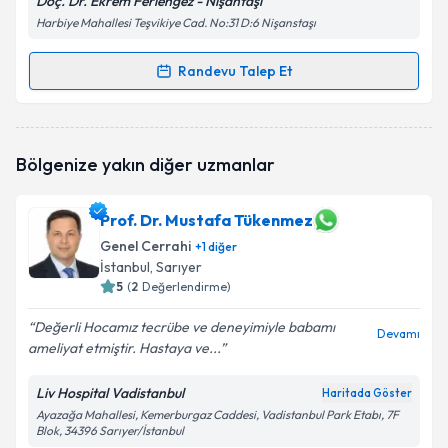
Doç. Dr. Ekrem Ferlengez - Nişantaşı
Harbiye Mahallesi Teşvikiye Cad. No:31 D:6 Nişanstaşı
Randevu Talep Et
Randevu Takvimi Talebi
Doç. Dr. Ekrem Ferlengez
için randevu takvimi
Bölgenize yakın diğer uzmanlar
talebi oluşturun. Size bu uzmandan randevu almanız
için bir takvim hazırlandığında e-posta ile
bilgilendireceğiz.
Prof. Dr. Mustafa Tükenmez
Genel Cerrahi
E-posta Adresiniz
+
1
diğer
İstanbul
, Sarıyer
5
(
2
Değerlendirme)
Değerli Hocamız tecrübe ve deneyimiyle babamı
Devamı
Kişisel verilerimin işlenmesine ilişkin
Aydınlatma
ameliyat etmiştir. Hastaya ve...
Metni
'ni okudum ve kişisel verilerimin belirtilen
kapsamda işlenmesini kabul ediyorum.
Liv Hospital Vadistanbul
Haritada Göster
Ayazağa Mahallesi, Kemerburgaz Caddesi, Vadistanbul Park Etabı, 7F
Blok, 34396 Sarıyer/İstanbul