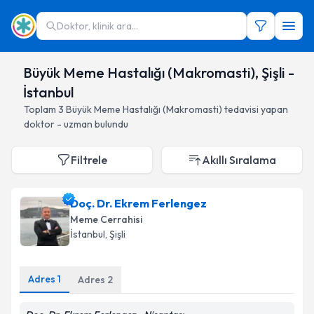
Doktor, klinik ara...
Büyük Meme Hastalığı (Makromasti), Şişli -
İstanbul
Toplam
3
Büyük Meme Hastalığı (Makromasti)
tedavisi yapan
doktor - uzman bulundu
Filtrele
Akıllı Sıralama
Doç. Dr. Ekrem Ferlengez
Meme Cerrahisi
İstanbul
, Şişli
Adres
1
Adres
2