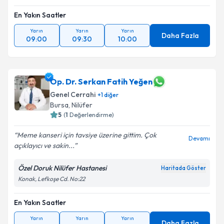
Takvim Talebini Gönder
En Yakın Saatler
Yarın
Yarın
Yarın
Daha Fazla
09:00
09:30
10:00
Op. Dr. Serkan Fatih Yeğen
Genel Cerrahi
+
1
diğer
Bursa
, Nilüfer
5
(
1
Değerlendirme)
Meme kanseri için tavsiye üzerine gittim. Çok
Devamı
açıklayıcı ve sakin...
Özel Doruk Nilüfer Hastanesi
Haritada Göster
Konak, Lefkoşe Cd. No:22
En Yakın Saatler
Yarın
Yarın
Yarın
Daha Fazla