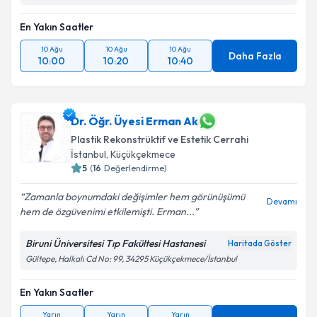
En Yakın Saatler
10 Ağu
10 Ağu
10 Ağu
Daha Fazla
10:00
10:20
10:40
Dr. Öğr. Üyesi Erman Ak
Plastik Rekonstrüktif ve Estetik Cerrahi
İstanbul
, Küçükçekmece
5
(
16
Değerlendirme)
Zamanla boynumdaki değişimler hem görünüşümü
Devamı
hem de özgüvenimi etkilemişti. Erman...
Biruni Üniversitesi Tıp Fakültesi Hastanesi
Haritada Göster
Gültepe, Halkalı Cd No: 99, 34295 Küçükçekmece/İstanbul
En Yakın Saatler
Yarın
Yarın
Yarın