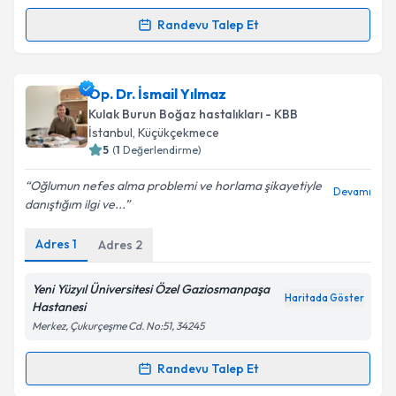
Kişisel verilerimin işlenmesine ilişkin
Aydınlatma
Metni
'ni okudum ve kişisel verilerimin belirtilen
Randevu Talep Et
Randevu Takvimi Talebi
kapsamda işlenmesini kabul ediyorum.
Op. Dr. Pervin Eryılmaz
için randevu takvimi talebi
Op. Dr. İsmail Yılmaz
Takvim Talebini Gönder
oluşturun. Size bu uzmandan randevu almanız için bir
Kulak Burun Boğaz hastalıkları - KBB
takvim hazırlandığında e-posta ile bilgilendireceğiz.
İstanbul
, Küçükçekmece
5
(
1
Değerlendirme)
E-posta Adresiniz
Oğlumun nefes alma problemi ve horlama şikayetiyle
Devamı
danıştığım ilgi ve...
Adres
1
Adres
2
Kişisel verilerimin işlenmesine ilişkin
Aydınlatma
Metni
'ni okudum ve kişisel verilerimin belirtilen
kapsamda işlenmesini kabul ediyorum.
Yeni Yüzyıl Üniversitesi Özel Gaziosmanpaşa
Haritada Göster
Hastanesi
Merkez, Çukurçeşme Cd. No:51, 34245
Takvim Talebini Gönder
Randevu Talep Et
Randevu Takvimi Talebi