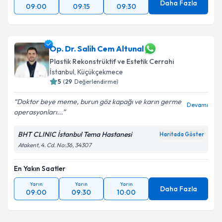
Daha Fazla
09:00
09:15
09:30
Op. Dr. Salih Cem Altunal
Plastik Rekonstrüktif ve Estetik Cerrahi
İstanbul
, Küçükçekmece
5
(
29
Değerlendirme)
Doktor beye meme, burun göz kapağı ve karın germe
Devamı
operasyonları...
BHT CLINIC İstanbul Tema Hastanesi
Haritada Göster
Atakent, 4. Cd. No:36, 34307
En Yakın Saatler
Yarın
Yarın
Yarın
Daha Fazla
09:00
09:30
10:00