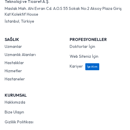
Teknoloji ve Ticaret A.Ş.
Maslak Mah. Ahi Evran Cd. A.O.S 55 Sokak No:2 Aksoy Plaza Giriş
Kat Kolektif House
İstanbul, Türkiye
SAĞLIK
PROFESYONELLER
Uzmanlar
Doktorlar İçin
Uzmanlık Alanları
Web Siteniz İçin
Hastalıklar
Kariyer
İşe Alım
Hizmetler
Hastaneler
KURUMSAL
Hakkımızda
Bize Ulaşın
Gizlilik Politikası