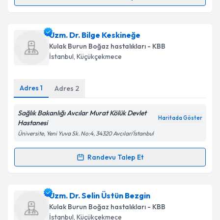
Randevu Takvimi Talebi
Takvim Talebini Gönder
Doç. Dr. Erdal Sakallı
için randevu takvimi talebi
Uzm. Dr. Bilge Keskineğe
oluşturun. Size bu uzmandan randevu almanız için bir
Kulak Burun Boğaz hastalıkları - KBB
takvim hazırlandığında e-posta ile bilgilendireceğiz.
İstanbul
, Küçükçekmece
E-posta Adresiniz
Adres
1
Adres
2
Sağlık Bakanlığı Avcılar Murat Kölük Devlet
Haritada Göster
Kişisel verilerimin işlenmesine ilişkin
Aydınlatma
Hastanesi
Metni
'ni okudum ve kişisel verilerimin belirtilen
Üniversite, Yeni Yuva Sk. No:4, 34320 Avcılar/İstanbul
kapsamda işlenmesini kabul ediyorum.
Randevu Talep Et
Randevu Takvimi Talebi
Takvim Talebini Gönder
Uzm. Dr. Bilge Keskineğe
için randevu takvimi talebi
Uzm. Dr. Selin Üstün Bezgin
oluşturun. Size bu uzmandan randevu almanız için bir
Kulak Burun Boğaz hastalıkları - KBB
takvim hazırlandığında e-posta ile bilgilendireceğiz.
İstanbul
, Küçükçekmece