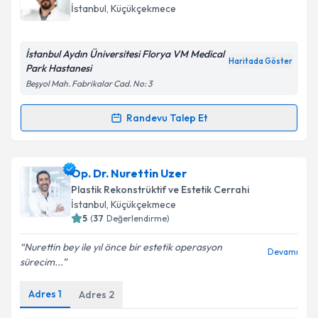
almanız için bir takvim hazırlandığında e-posta ile
İstanbul
, Küçükçekmece
bilgilendireceğiz.
E-posta Adresiniz
İstanbul Aydın Üniversitesi Florya VM Medical
Haritada Göster
Park Hastanesi
Beşyol Mah. Fabrikalar Cad. No: 3
Kişisel verilerimin işlenmesine ilişkin
Aydınlatma
Randevu Talep Et
Randevu Takvimi Talebi
Metni
'ni okudum ve kişisel verilerimin belirtilen
kapsamda işlenmesini kabul ediyorum.
Dr. Öğr. Üyesi Murat Diyarbakırlıoğlu
için randevu
Op. Dr. Nurettin Uzer
takvimi talebi oluşturun. Size bu uzmandan randevu
Takvim Talebini Gönder
Plastik Rekonstrüktif ve Estetik Cerrahi
almanız için bir takvim hazırlandığında e-posta ile
İstanbul
, Küçükçekmece
bilgilendireceğiz.
5
(
37
Değerlendirme)
E-posta Adresiniz
Nurettin bey ile yıl önce bir estetik operasyon
Devamı
sürecim...
Adres
1
Adres
2
Kişisel verilerimin işlenmesine ilişkin
Aydınlatma