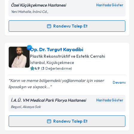
Metni
'ni okudum ve kişisel verilerimin belirtilen
Özel Küçükçekmece Hastanesi
Haritada Göster
kapsamda işlenmesini kabul ediyorum.
Yeni Mahalle, İnönü Cd.,
Randevu Talep Et
Takvim Talebini Gönder
Randevu Takvimi Talebi
Op. Dr. Nurettin Uzer
için randevu takvimi talebi
Op. Dr. Turgut Kayadibi
oluşturun. Size bu uzmandan randevu almanız için bir
Plastik Rekonstrüktif ve Estetik Cerrahi
takvim hazırlandığında e-posta ile bilgilendireceğiz.
İstanbul
, Küçükçekmece
4.9
(
3
Değerlendirme)
E-posta Adresiniz
Karın ve meme bölgemdeki yağlanmalar için vaser
Devamı
liposakşın ve sixpack...
İ.A.Ü. VM Medical Park Florya Hastanesi
Haritada Göster
Kişisel verilerimin işlenmesine ilişkin
Aydınlatma
Beşyol, Akasya Sok
Metni
'ni okudum ve kişisel verilerimin belirtilen
kapsamda işlenmesini kabul ediyorum.
Randevu Talep Et
Randevu Takvimi Talebi
Takvim Talebini Gönder