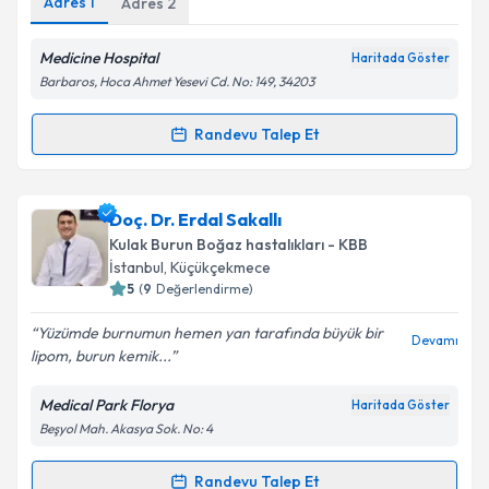
Adres
1
Adres
2
Medicine Hospital
Haritada Göster
Barbaros, Hoca Ahmet Yesevi Cd. No: 149, 34203
Kişisel verilerimin işlenmesine ilişkin
Aydınlatma
Metni
'ni okudum ve kişisel verilerimin belirtilen
Randevu Talep Et
Randevu Takvimi Talebi
kapsamda işlenmesini kabul ediyorum.
Takvim Talebini Gönder
Doç. Dr. Mustafa Sağıt
için randevu takvimi talebi
Doç. Dr. Erdal Sakallı
oluşturun. Size bu uzmandan randevu almanız için bir
Kulak Burun Boğaz hastalıkları - KBB
takvim hazırlandığında e-posta ile bilgilendireceğiz.
İstanbul
, Küçükçekmece
5
(
9
Değerlendirme)
E-posta Adresiniz
Yüzümde burnumun hemen yan tarafında büyük bir
Devamı
lipom, burun kemik...
Medical Park Florya
Haritada Göster
Kişisel verilerimin işlenmesine ilişkin
Aydınlatma
Beşyol Mah. Akasya Sok. No: 4
Metni
'ni okudum ve kişisel verilerimin belirtilen
kapsamda işlenmesini kabul ediyorum.
Randevu Talep Et