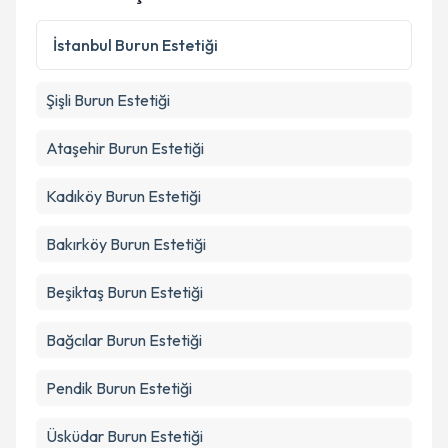
Kişisel verilerimin işlenmesine ilişkin
Aydınlatma
İstanbul
Burun Estetiği
Metni
'ni okudum ve kişisel verilerimin belirtilen
kapsamda işlenmesini kabul ediyorum.
Şişli
Burun Estetiği
Takvim Talebini Gönder
Ataşehir
Burun Estetiği
Kadıköy
Burun Estetiği
Bakırköy
Burun Estetiği
Beşiktaş
Burun Estetiği
Bağcılar
Burun Estetiği
Pendik
Burun Estetiği
Üsküdar
Burun Estetiği