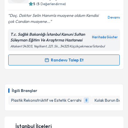
5
(
5
Değerlendirme)
E-posta Adresiniz
Doç. Doktor Selin Hanım'a muayene oldum Kendisi
Devamı
çok Candan muayene...
T.c. Sağlık Bakanlığı İstanbul Kanuni Sultan
Kişisel verilerimin işlenmesine ilişkin
Aydınlatma
Haritada Göster
Süleyman Eğitim Ve Araştırma Hastanesi
Metni
'ni okudum ve kişisel verilerimin belirtilen
Atakent 34303, Yeşilkent, 221. Sk., 34325 Küçükçekmece/İstanbul
kapsamda işlenmesini kabul ediyorum.
Randevu Talep Et
Randevu Takvimi Talebi
Takvim Talebini Gönder
Uzm. Dr. Selin Üstün Bezgin
için randevu takvimi
talebi oluşturun. Size bu uzmandan randevu almanız
İlgili Branşlar
için bir takvim hazırlandığında e-posta ile
bilgilendireceğiz.
Plastik Rekonstrüktif ve Estetik Cerrahi
Kulak Burun Boğaz 
8
E-posta Adresiniz
İstanbul İlçeleri