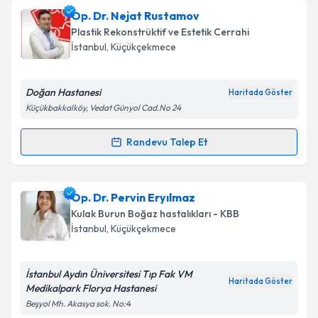
Op. Dr. Nejat Rustamov
Plastik Rekonstrüktif ve Estetik Cerrahi
İstanbul
, Küçükçekmece
Doğan Hastanesi
Haritada Göster
Küçükbakkalköy, Vedat Günyol Cad.No 24
Randevu Talep Et
Randevu Takvimi Talebi
Op. Dr. Nejat Rustamov
için randevu takvimi talebi
Op. Dr. Pervin Eryılmaz
oluşturun. Size bu uzmandan randevu almanız için bir
Kulak Burun Boğaz hastalıkları - KBB
takvim hazırlandığında e-posta ile bilgilendireceğiz.
İstanbul
, Küçükçekmece
E-posta Adresiniz
İstanbul Aydın Üniversitesi Tıp Fak VM
Haritada Göster
Medikalpark Florya Hastanesi
Beşyol Mh. Akasya sok. No:4