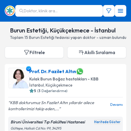
Doktor, klinik ara...
Burun Estetiği, Küçükçekmece - İstanbul
Toplam
15
Burun Estetiği
tedavisi yapan doktor - uzman bulundu
Filtrele
Akıllı Sıralama
Prof. Dr. Fazilet Altın
Kulak Burun Boğaz hastalıkları - KBB
İstanbul
, Küçükçekmece
5
(
3
Değerlendirme)
KBB dokturumuz Sn Fazilet Altın yıllardır ailece
Devamı
kontrollerimizi takip eden,...
Biruni Üniversitesi Tıp Fakültesi Hastanesi
Haritada Göster
Gültepe, Halkalı Cd No: 99, 34295