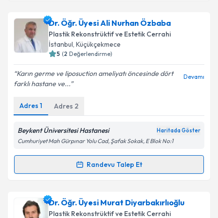
Op. Dr. İsmail Yılmaz
için randevu takvimi talebi
Dr. Öğr. Üyesi Ali Nurhan Özbaba
oluşturun. Size bu uzmandan randevu almanız için bir
Plastik Rekonstrüktif ve Estetik Cerrahi
takvim hazırlandığında e-posta ile bilgilendireceğiz.
İstanbul
, Küçükçekmece
5
(
2
Değerlendirme)
E-posta Adresiniz
Karın germe ve liposuction ameliyatı öncesinde dört
Devamı
farklı hastane ve...
Adres
1
Adres
2
Kişisel verilerimin işlenmesine ilişkin
Aydınlatma
Metni
'ni okudum ve kişisel verilerimin belirtilen
kapsamda işlenmesini kabul ediyorum.
Beykent Üniversitesi Hastanesi
Haritada Göster
Cumhuriyet Mah Gürpınar Yolu Cad, Şafak Sokak, E Blok No:1
Takvim Talebini Gönder
Randevu Talep Et
Randevu Takvimi Talebi
Dr. Öğr. Üyesi Ali Nurhan Özbaba
için randevu
Dr. Öğr. Üyesi Murat Diyarbakırlıoğlu
takvimi talebi oluşturun. Size bu uzmandan randevu
Plastik Rekonstrüktif ve Estetik Cerrahi