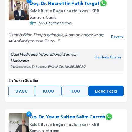
Doç. Dr. Nesrettin Fatih Turgut
Kulak Burun Boğaz hastalıkları - KBB
Samsun
, Canik
5
(
333
Değerlendirme)
İstanbul’dan Sinop’a gelmiştik, kızımızın boğaz ve diş
Devamı
eti enfeksiyonunun Sinop...
Özel Medicana International Samsun
Haritada Göster
Hastanesi
Yenimahalle, Şht. Mesut Birinci Cd. No:85, 55080
En Yakın Saatler
09:00
10:00
11:00
Daha Fazla
Op. Dr. Yavuz Sultan Selim Cerrah
Kulak Burun Boğaz hastalıkları - KBB
Samsun
, Atakum