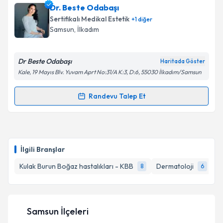
Takvim Talebini Gönder
Uzm. Dr. Nihal Ergen
için randevu takvimi talebi
Dr. Beste Odabaşı
oluşturun. Size bu uzmandan randevu almanız için bir
Sertifikalı Medikal Estetik
+
1
diğer
takvim hazırlandığında e-posta ile bilgilendireceğiz.
Samsun
, İlkadım
E-posta Adresiniz
Dr Beste Odabaşı
Haritada Göster
Kale, 19 Mayıs Blv. Yuvam Aprt No:31/A K:3, D:6, 55030 İlkadım/Samsun
Kişisel verilerimin işlenmesine ilişkin
Aydınlatma
Randevu Talep Et
Randevu Takvimi Talebi
Metni
'ni okudum ve kişisel verilerimin belirtilen
kapsamda işlenmesini kabul ediyorum.
Dr. Beste Odabaşı
için randevu takvimi talebi
oluşturun. Size bu uzmandan randevu almanız için bir
Takvim Talebini Gönder
İlgili Branşlar
takvim hazırlandığında e-posta ile bilgilendireceğiz.
Kulak Burun Boğaz hastalıkları - KBB
Dermatoloji
Se
8
6
E-posta Adresiniz
Samsun İlçeleri