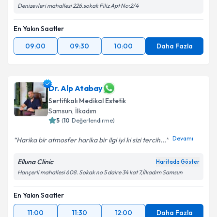
Denizevleri mahallesi 226.sokak Filiz Apt No:2/4
En Yakın Saatler
09:00
09:30
10:00
Daha Fazla
Dr. Alp Atabay
Sertifikalı Medikal Estetik
Samsun
, İlkadım
5
(
10
Değerlendirme)
Devamı
Harika bir atmosfer harika bir ilgi iyi ki sizi tercih...
Elluna Clinic
Haritada Göster
Hançerli mahallesi 608. Sokak no 5 daire 34 kat 7,İlkadım Samsun
En Yakın Saatler
11:00
11:30
12:00
Daha Fazla