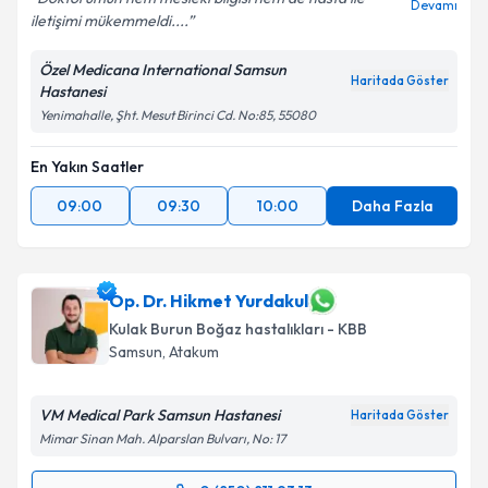
Devamı
iletişimi mükemmeldi....
Özel Medicana International Samsun
Haritada Göster
Hastanesi
Yenimahalle, Şht. Mesut Birinci Cd. No:85, 55080
En Yakın Saatler
09:00
09:30
10:00
Daha Fazla
Op. Dr. Hikmet Yurdakul
Kulak Burun Boğaz hastalıkları - KBB
Samsun
, Atakum
VM Medical Park Samsun Hastanesi
Haritada Göster
Mimar Sinan Mah. Alparslan Bulvarı, No: 17