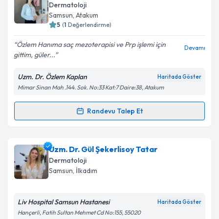
oluşturun. Size bu uzmandan randevu almanız için bir
Takvim Talebini Gönder
Dermatoloji
takvim hazırlandığında e-posta ile bilgilendireceğiz.
Samsun
, Atakum
5
(
1
Değerlendirme)
E-posta Adresiniz
Özlem Hanıma saç mezoterapisi ve Prp işlemi için
Devamı
gittim, güler...
Uzm. Dr. Özlem Kaplan
Haritada Göster
Kişisel verilerimin işlenmesine ilişkin
Aydınlatma
Mimar Sinan Mah .144. Sok. No:33 Kat:7 Daire:38, Atakum
Metni
'ni okudum ve kişisel verilerimin belirtilen
kapsamda işlenmesini kabul ediyorum.
Randevu Talep Et
Randevu Takvimi Talebi
Takvim Talebini Gönder
Uzm. Dr. Özlem Kaplan
için randevu takvimi talebi
Uzm. Dr. Gül Şekerlisoy Tatar
oluşturun. Size bu uzmandan randevu almanız için bir
Dermatoloji
takvim hazırlandığında e-posta ile bilgilendireceğiz.
Samsun
, İlkadım
E-posta Adresiniz
Liv Hospital Samsun Hastanesi
Haritada Göster
Hançerli, Fatih Sultan Mehmet Cd No:155, 55020