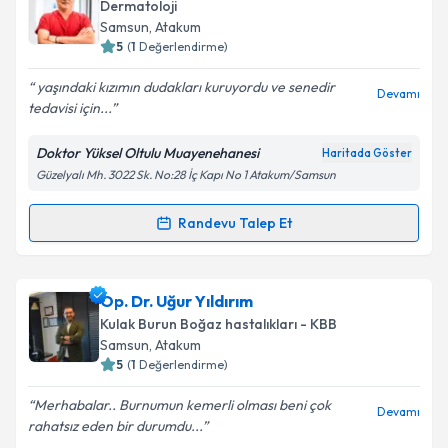
oluşturun. Size bu uzmandan randevu almanız için bir
Dermatoloji
takvim hazırlandığında e-posta ile bilgilendireceğiz.
Samsun
, Atakum
5
(
1
Değerlendirme)
E-posta Adresiniz
yaşındaki kızımın dudakları kuruyordu ve senedir
Devamı
tedavisi için...
Doktor Yüksel Oltulu Muayenehanesi
Haritada Göster
Kişisel verilerimin işlenmesine ilişkin
Aydınlatma
Güzelyalı Mh. 3022 Sk. No:28 İç Kapı No 1 Atakum/Samsun
Metni
'ni okudum ve kişisel verilerimin belirtilen
kapsamda işlenmesini kabul ediyorum.
Randevu Talep Et
Randevu Takvimi Talebi
Takvim Talebini Gönder
Uzm. Dr. Yüksel Oltulu
için randevu takvimi talebi
Op. Dr. Uğur Yıldırım
oluşturun. Size bu uzmandan randevu almanız için bir
Kulak Burun Boğaz hastalıkları - KBB
takvim hazırlandığında e-posta ile bilgilendireceğiz.
Samsun
, Atakum
5
(
1
Değerlendirme)
E-posta Adresiniz
Merhabalar.. Burnumun kemerli olması beni çok
Devamı
rahatsız eden bir durumdu...