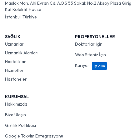
Maslak Mah. Ahi Evran Cd. A.O.S 55 Sokak No:2 Aksoy Plaza Giriş
Kat Kolektif House
İstanbul, Türkiye
SAĞLIK
PROFESYONELLER
Uzmanlar
Doktorlar İçin
Uzmanlık Alanları
Web Siteniz İçin
Hastalıklar
Kariyer
İşe Alım
Hizmetler
Hastaneler
KURUMSAL
Hakkımızda
Bize Ulaşın
Gizlilik Politikası
Google Takvim Entegrasyonu