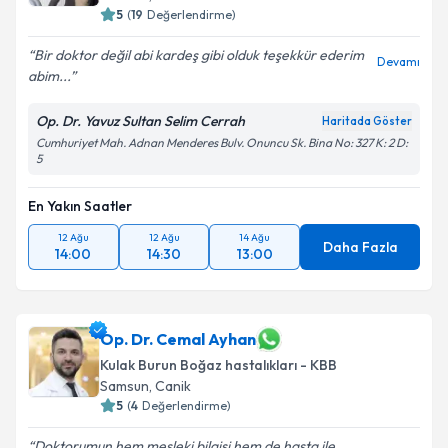
5
(
19
Değerlendirme)
Bir doktor değil abi kardeş gibi olduk teşekkür ederim
Devamı
abim...
Op. Dr. Yavuz Sultan Selim Cerrah
Haritada Göster
Cumhuriyet Mah. Adnan Menderes Bulv. Onuncu Sk. Bina No: 327 K: 2 D:
5
En Yakın Saatler
12 Ağu
12 Ağu
14 Ağu
Daha Fazla
14:00
14:30
13:00
Op. Dr. Cemal Ayhan
Kulak Burun Boğaz hastalıkları - KBB
Samsun
, Canik
5
(
4
Değerlendirme)
Doktorumun hem mesleki bilgisi hem de hasta ile