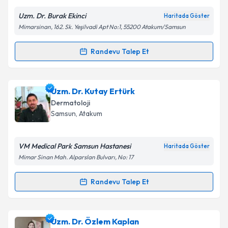
E-posta Adresiniz
Uzm. Dr. Burak Ekinci
Haritada Göster
Mimarsinan, 162. Sk. Yeşilvadi Apt No:1, 55200 Atakum/Samsun
Kişisel verilerimin işlenmesine ilişkin
Aydınlatma
Randevu Talep Et
Randevu Takvimi Talebi
Metni
'ni okudum ve kişisel verilerimin belirtilen
kapsamda işlenmesini kabul ediyorum.
Uzm. Dr. Burak Ekinci
için randevu takvimi talebi
Uzm. Dr. Kutay Ertürk
oluşturun. Size bu uzmandan randevu almanız için bir
Takvim Talebini Gönder
Dermatoloji
takvim hazırlandığında e-posta ile bilgilendireceğiz.
Samsun
, Atakum
E-posta Adresiniz
VM Medical Park Samsun Hastanesi
Haritada Göster
Mimar Sinan Mah. Alparslan Bulvarı, No: 17
Kişisel verilerimin işlenmesine ilişkin
Aydınlatma
Randevu Talep Et
Randevu Takvimi Talebi
Metni
'ni okudum ve kişisel verilerimin belirtilen
kapsamda işlenmesini kabul ediyorum.
Uzm. Dr. Kutay Ertürk
için randevu takvimi talebi
Uzm. Dr. Özlem Kaplan