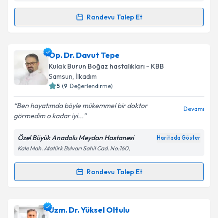
Kişisel verilerimin işlenmesine ilişkin
Aydınlatma
Randevu Talep Et
Randevu Takvimi Talebi
Metni
'ni okudum ve kişisel verilerimin belirtilen
kapsamda işlenmesini kabul ediyorum.
Uzm. Dr. Gül Şekerlisoy Tatar
için randevu takvimi
Op. Dr. Davut Tepe
talebi oluşturun. Size bu uzmandan randevu almanız
Takvim Talebini Gönder
Kulak Burun Boğaz hastalıkları - KBB
için bir takvim hazırlandığında e-posta ile
Samsun
, İlkadım
bilgilendireceğiz.
5
(
9
Değerlendirme)
E-posta Adresiniz
Ben hayatımda böyle mükemmel bir doktor
Devamı
görmedim o kadar iyi...
Özel Büyük Anadolu Meydan Hastanesi
Haritada Göster
Kale Mah. Atatürk Bulvarı Sahil Cad. No:160,
Kişisel verilerimin işlenmesine ilişkin
Aydınlatma
Metni
'ni okudum ve kişisel verilerimin belirtilen
kapsamda işlenmesini kabul ediyorum.
Randevu Talep Et
Randevu Takvimi Talebi
Takvim Talebini Gönder
Op. Dr. Davut Tepe
için randevu takvimi talebi
Uzm. Dr. Yüksel Oltulu