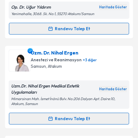
Op. Dr. Uğur Yıldırım
Haritada Göster
Kişisel verilerimin işlenmesine ilişkin
Aydınlatma
Yenimahalle, 3068. Sk. No:1, 55270 Atakum/Samsun
Metni
'ni okudum ve kişisel verilerimin belirtilen
kapsamda işlenmesini kabul ediyorum.
Randevu Talep Et
Randevu Takvimi Talebi
Takvim Talebini Gönder
Op. Dr. Uğur Yıldırım
için randevu takvimi talebi
Uzm. Dr. Nihal Ergen
oluşturun. Size bu uzmandan randevu almanız için bir
Anestezi ve Reanimasyon
+
3
diğer
takvim hazırlandığında e-posta ile bilgilendireceğiz.
Samsun
, Atakum
E-posta Adresiniz
Uzm.Dr. Nihal Ergen Medikal Estetik
Haritada Göster
Uygulamaları
Mimarsinan Mah. İsmet İnönü Bulv. No:206 Dalyan Apt. Daire:10,
Atakum, Samsun
Kişisel verilerimin işlenmesine ilişkin
Aydınlatma
Metni
'ni okudum ve kişisel verilerimin belirtilen
Randevu Talep Et
kapsamda işlenmesini kabul ediyorum.
Randevu Takvimi Talebi