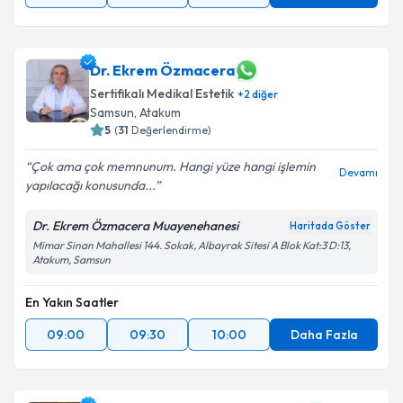
Dr. Ekrem Özmacera
Sertifikalı Medikal Estetik
+
2
diğer
Samsun
, Atakum
5
(
31
Değerlendirme)
Çok ama çok memnunum. Hangi yüze hangi işlemin
Devamı
yapılacağı konusunda...
Dr. Ekrem Özmacera Muayenehanesi
Haritada Göster
Mimar Sinan Mahallesi 144. Sokak, Albayrak Sitesi A Blok Kat:3 D:13,
Atakum, Samsun
En Yakın Saatler
09:00
09:30
10:00
Daha Fazla