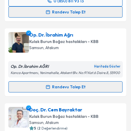
0 (850) 811 93 13
Randevu Takvimi Talebi
Randevu Talep Et
Op. Dr. Hikmet Yurdakul
için randevu takvimi talebi
oluşturun. Size bu uzmandan randevu almanız için bir
Op. Dr. İbrahim Ağrı
takvim hazırlandığında e-posta ile bilgilendireceğiz.
Kulak Burun Boğaz hastalıkları - KBB
E-posta Adresiniz
Samsun
, Atakum
Op. Dr.İbrahim AĞRI
Haritada Göster
Kanca Apartmanı, Yenimahalle, Atakent Blv. No:91 Kat.6 Daire.8, 55900
Kişisel verilerimin işlenmesine ilişkin
Aydınlatma
Metni
'ni okudum ve kişisel verilerimin belirtilen
Randevu Talep Et
kapsamda işlenmesini kabul ediyorum.
Randevu Takvimi Talebi
Takvim Talebini Gönder
Op. Dr. İbrahim Ağrı
için randevu takvimi talebi
Doç. Dr. Cem Bayraktar
oluşturun. Size bu uzmandan randevu almanız için bir
Kulak Burun Boğaz hastalıkları - KBB
takvim hazırlandığında e-posta ile bilgilendireceğiz.
Samsun
, Atakum
5
(
2
Değerlendirme)