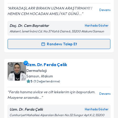
E-posta Adresiniz
ARKADAŞLARR BIRAKIN UZMAN ARAŞTIRMAYI! !
Devamı
HEMEN CEM HOCADAN AMELİYAT GÜNÜ...
Doç. Dr. Cem Bayraktar
Haritada Göster
Kişisel verilerimin işlenmesine ilişkin
Aydınlatma
Atakent, İsmet İnönü Cd. No:37 Kat:6 Daire:6, 55200 Atakum/Samsun
Metni
'ni okudum ve kişisel verilerimin belirtilen
kapsamda işlenmesini kabul ediyorum.
Randevu Talep Et
Randevu Takvimi Talebi
Takvim Talebini Gönder
Doç. Dr. Cem Bayraktar
için randevu takvimi talebi
Uzm. Dr. Ferda Çelik
oluşturun. Size bu uzmandan randevu almanız için bir
Dermatoloji
takvim hazırlandığında e-posta ile bilgilendireceğiz.
Samsun
, Atakum
5
(
1
Değerlendirme)
E-posta Adresiniz
Ferda hanıma sivilce ve cilt lekelerim için başvurdum.
Devamı
Muayene sırasında...
Uzm. Dr. Ferda Çelik
Haritada Göster
Kişisel verilerimin işlenmesine ilişkin
Aydınlatma
Cumhuriyet Mahallesi Alparslan Bulvarı No:32 Sungur Apt.K:2, 55200
Metni
'ni okudum ve kişisel verilerimin belirtilen