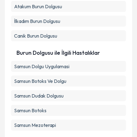
Kişisel verilerimin işlenmesine ilişkin
Aydınlatma
Atakum
Metni
Burun Dolgusu
'ni okudum ve kişisel verilerimin belirtilen
kapsamda işlenmesini kabul ediyorum.
İlkadım
Burun Dolgusu
Takvim Talebini Gönder
Canik
Burun Dolgusu
Burun Dolgusu ile İlgili Hastalıklar
Samsun Dolgu Uygulamasi
Samsun Botoks Ve Dolgu
Samsun Dudak Dolgusu
Samsun Botoks
Samsun Mezoterapi