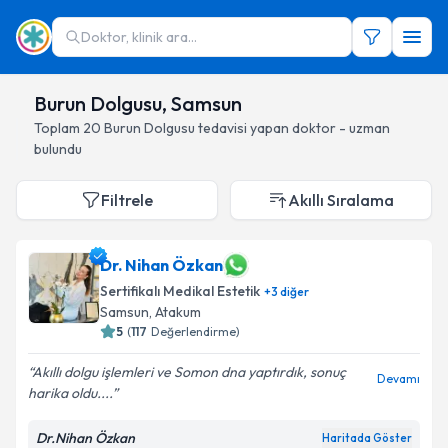
Doktor, klinik ara...
Burun Dolgusu, Samsun
Toplam
20
Burun Dolgusu
tedavisi yapan doktor - uzman
bulundu
Filtrele
Akıllı Sıralama
Dr. Nihan Özkan
Sertifikalı Medikal Estetik
+
3
diğer
Samsun
, Atakum
5
(
117
Değerlendirme)
Akıllı dolgu işlemleri ve Somon dna yaptırdık, sonuç
Devamı
harika oldu....
Dr.Nihan Özkan
Haritada Göster