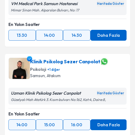
VM Medical Park Samsun Hastanesi
Haritada Göster
Mimar Sinan Mah. Alparslan Bulvarı, No: 17
En Yakın Saatler
13:30
14:00
14:30
Daha Fazla
Klinik Psikolog Sezer Canpolat
Psikoloji
+
1
diğer
Samsun
, Atakum
Uzman Klinik Psikolog Sezer Canpolat
Haritada Göster
Güzelyalı Mah Atatürk 3. Kısım bulvarı No:162, Kat:4, Daire:8,
En Yakın Saatler
14:00
15:00
16:00
Daha Fazla