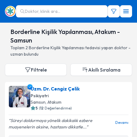
Doktor, klinik ara...
Borderline Kişilik Yapılanması, Atakum -
Samsun
Toplam
2
Borderline Kişilik Yapılanması
tedavisi yapan doktor -
uzman bulundu
Filtrele
Akıllı Sıralama
Uzm. Dr. Cengiz Çelik
Psikiyatri
Samsun
, Atakum
5
(
12
Değerlendirme)
Süreyi doldurmaya yönelik dakikalık ezbere
Devamı
muayenelerin aksine, hastasını dikkatle...