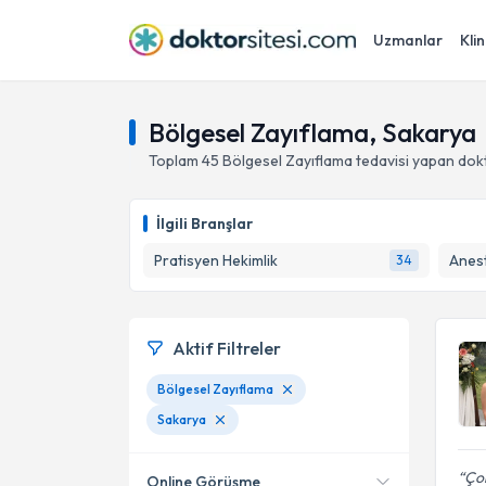
Uzmanlar
Klin
Bölgesel Zayıflama, Sakarya
Toplam
45
Bölgesel Zayıflama
tedavisi yapan dok
İlgili Branşlar
Pratisyen Hekimlik
Anes
34
Aktif Filtreler
Bölgesel Zayıflama
Sakarya
Çok
Online Görüşme