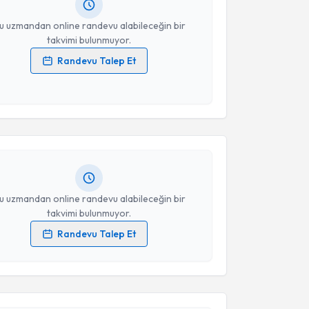
resiniz
u uzmandan online randevu alabileceğin bir
takvimi bulunmuyor.
Randevu Talep Et
 verilerimin işlenmesine ilişkin
Aydınlatma Metni
'ni
akvimi Talebi
 ve kişisel verilerimin belirtilen kapsamda
esini kabul ediyorum.
h Yılmaz
için randevu takvimi talebi oluşturun. Size bu
ndevu almanız için bir takvim hazırlandığında e-
Takvim Talebini Gönder
lgilendireceğiz.
resiniz
u uzmandan online randevu alabileceğin bir
takvimi bulunmuyor.
Randevu Talep Et
 verilerimin işlenmesine ilişkin
Aydınlatma Metni
'ni
akvimi Talebi
 ve kişisel verilerimin belirtilen kapsamda
esini kabul ediyorum.
slıhan Kal
için randevu takvimi talebi oluşturun. Size