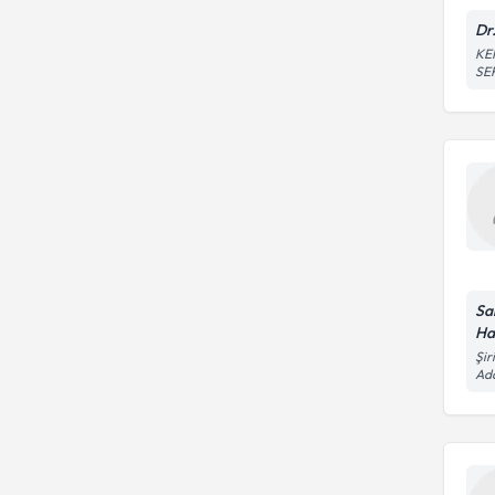
Çocuk Beslenmesi
Dr
KE
SE
Sa
Ha
Şir
Ad