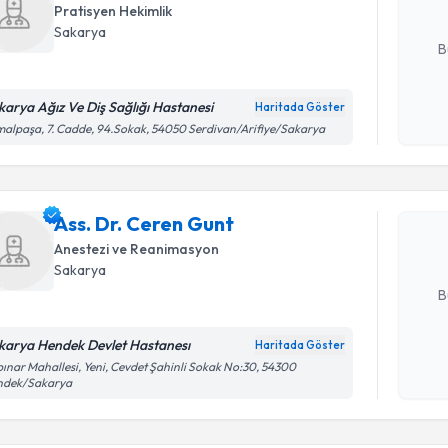
Pratisyen Hekimlik
E-posta Ad
Sakarya
B
karya Ağız Ve Diş Sağlığı Hastanesi
Haritada Göster
Randevu T
Kişisel
alpaşa, 7. Cadde, 94.Sokak, 54050 Serdivan/Arifiye/Sakarya
okudum
işlenm
Ass. Dr. 
bu uzmandan
Ass. Dr. Ceren Gunt
posta ile bi
Anestezi ve Reanimasyon
E-posta Ad
Sakarya
B
karya Hendek Devlet Hastanesı
Haritada Göster
Kişisel
ınar Mahallesi, Yeni, Cevdet Şahinli Sokak No:30, 54300
ndek/Sakarya
Randevu T
okudum
işlenm