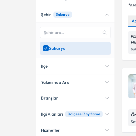
teşe
Şehir
Sakarya
Online danışmanlık sunan
A
uzmanları göster
Sadece
Sakarya
Fü
bölgesinde uzman ara
Hi
Sakarya
Bah
İlçe
Yakınımda Ara
Branşlar
Konumuma yakın uzmanları
Adapazarı
göster
Serdivan
İlgi Alanları
Bölgesel Zayıflama
Öz
Kem
Hizmetler
Pratisyen Hekimlik