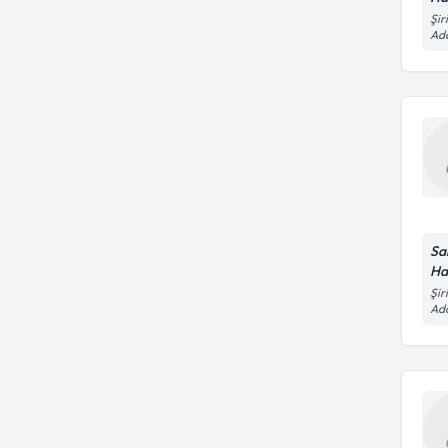
Şir
Ad
Sa
Ha
Şir
Ad