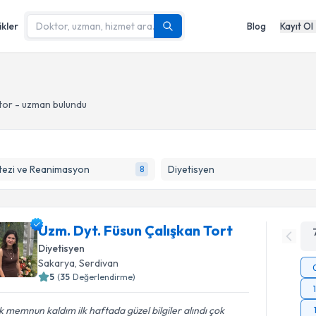
ikler
Blog
Kayıt Ol
tor - uzman bulundu
tezi ve Reanimasyon
Diyetisyen
8
Uzm. Dyt. Füsun Çalışkan Tort
Diyetisyen
Sakarya
, Serdivan
5
(
35
Değerlendirme)
 memnun kaldım ilk haftada güzel bilgiler alındı çok