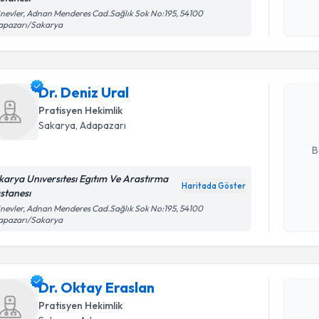
Kişisel
inevler, Adnan Menderes Cad.Sağlık Sok No:195, 54100
okudum
apazarı/Sakarya
Randevu T
işlenm
Dr. Deniz 
uzmandan ra
Dr. Deniz Ural
posta ile bi
Pratisyen Hekimlik
Sakarya
, Adapazarı
E-posta Ad
B
karya Unıversıtesı Egıtım Ve Arastırma
Haritada Göster
stanesı
Kişisel
inevler, Adnan Menderes Cad.Sağlık Sok No:195, 54100
okudum
apazarı/Sakarya
Randevu T
işlenm
Dr. Oktay
uzmandan ra
Dr. Oktay Eraslan
posta ile bi
Pratisyen Hekimlik