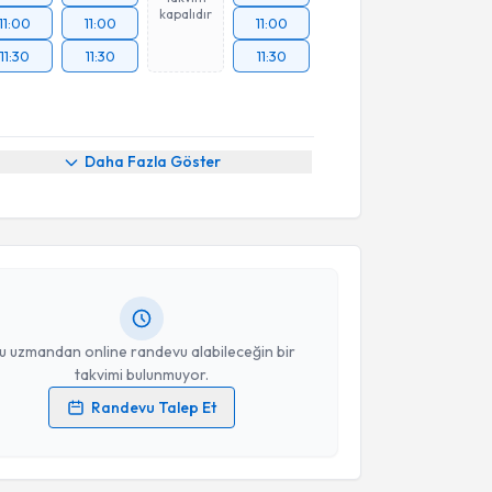
kapalıdır
11:00
11:00
11:00
11:30
11:30
11:30
akvimi Talebi
Daha Fazla Göster
Aslıcan Ateş
için randevu takvimi talebi oluşturun.
andan randevu almanız için bir takvim
ında e-posta ile bilgilendireceğiz.
resiniz
u uzmandan online randevu alabileceğin bir
takvimi bulunmuyor.
Randevu Talep Et
 verilerimin işlenmesine ilişkin
Aydınlatma Metni
'ni
 ve kişisel verilerimin belirtilen kapsamda
akvimi Talebi
esini kabul ediyorum.