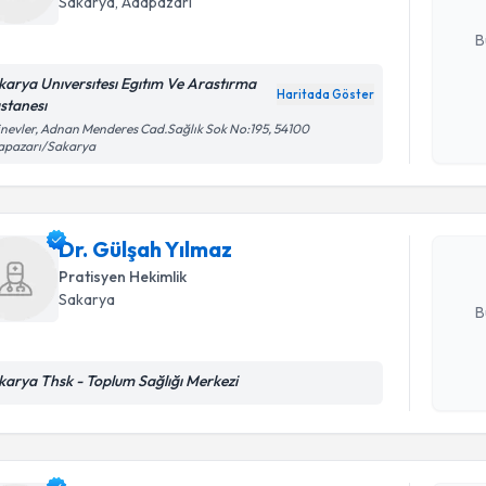
Sakarya
, Adapazarı
E-posta Ad
B
karya Unıversıtesı Egıtım Ve Arastırma
Haritada Göster
stanesı
Kişisel
Randevu T
inevler, Adnan Menderes Cad.Sağlık Sok No:195, 54100
okudum
apazarı/Sakarya
işlenm
Dr. Gülşa
uzmandan ra
posta ile bi
Dr. Gülşah Yılmaz
Pratisyen Hekimlik
E-posta Ad
Sakarya
B
karya Thsk - Toplum Sağlığı Merkezi
Kişisel
Randevu T
okudum
işlenm
Ass. Dr. A