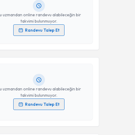
resiniz
u uzmandan online randevu alabileceğin bir
takvimi bulunmuyor.
Randevu Talep Et
akvimi Talebi
 verilerimin işlenmesine ilişkin
Aydınlatma Metni
'ni
 ve kişisel verilerimin belirtilen kapsamda
esini kabul ediyorum.
Ceren Gunt
için randevu takvimi talebi oluşturun. Size
 randevu almanız için bir takvim hazırlandığında e-
Takvim Talebini Gönder
lgilendireceğiz.
resiniz
u uzmandan online randevu alabileceğin bir
takvimi bulunmuyor.
Randevu Talep Et
 verilerimin işlenmesine ilişkin
Aydınlatma Metni
'ni
akvimi Talebi
 ve kişisel verilerimin belirtilen kapsamda
esini kabul ediyorum.