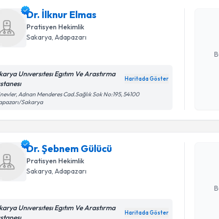
Dr. İlknur
uzmandan ra
Dr. İlknur Elmas
posta ile bi
Pratisyen Hekimlik
Sakarya
, Adapazarı
E-posta Ad
B
karya Unıversıtesı Egıtım Ve Arastırma
Haritada Göster
stanesı
Kişisel
inevler, Adnan Menderes Cad.Sağlık Sok No:195, 54100
okudum
apazarı/Sakarya
Randevu T
işlenm
Dr. Şebne
bu uzmandan
Dr. Şebnem Gülücü
posta ile bi
Pratisyen Hekimlik
Sakarya
, Adapazarı
E-posta Ad
B
karya Unıversıtesı Egıtım Ve Arastırma
Haritada Göster
stanesı