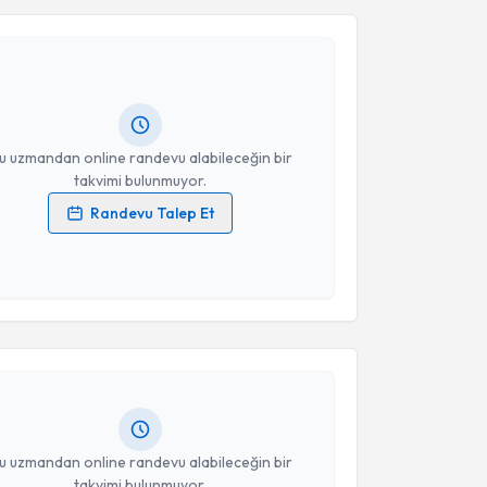
a Türk
için randevu takvimi talebi oluşturun. Size bu
Takvim Talebini Gönder
ndevu almanız için bir takvim hazırlandığında e-
lgilendireceğiz.
resiniz
u uzmandan online randevu alabileceğin bir
takvimi bulunmuyor.
Randevu Talep Et
 verilerimin işlenmesine ilişkin
Aydınlatma Metni
'ni
 ve kişisel verilerimin belirtilen kapsamda
akvimi Talebi
esini kabul ediyorum.
Takvim Talebini Gönder
 Hakkı Gülaçtı
için randevu takvimi talebi oluşturun.
andan randevu almanız için bir takvim
ında e-posta ile bilgilendireceğiz.
resiniz
u uzmandan online randevu alabileceğin bir
takvimi bulunmuyor.