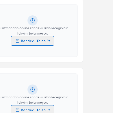
 Elmas
için randevu takvimi talebi oluşturun. Size bu
Takvim Talebini Gönder
ndevu almanız için bir takvim hazırlandığında e-
lgilendireceğiz.
resiniz
u uzmandan online randevu alabileceğin bir
takvimi bulunmuyor.
Randevu Talep Et
 verilerimin işlenmesine ilişkin
Aydınlatma Metni
'ni
 ve kişisel verilerimin belirtilen kapsamda
akvimi Talebi
esini kabul ediyorum.
m Gülücü
için randevu takvimi talebi oluşturun. Size
Takvim Talebini Gönder
 randevu almanız için bir takvim hazırlandığında e-
lgilendireceğiz.
resiniz
u uzmandan online randevu alabileceğin bir
takvimi bulunmuyor.
Randevu Talep Et