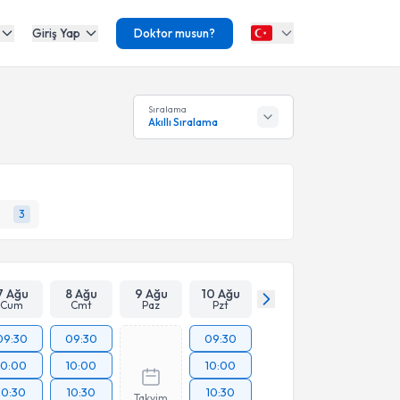
Giriş Yap
Doktor musun?
Sıralama
Akıllı Sıralama
3
7 Ağu
8 Ağu
9 Ağu
10 Ağu
Cum
Cmt
Paz
Pzt
09:30
09:30
09:30
10:00
10:00
10:00
10:30
10:30
10:30
Takvim