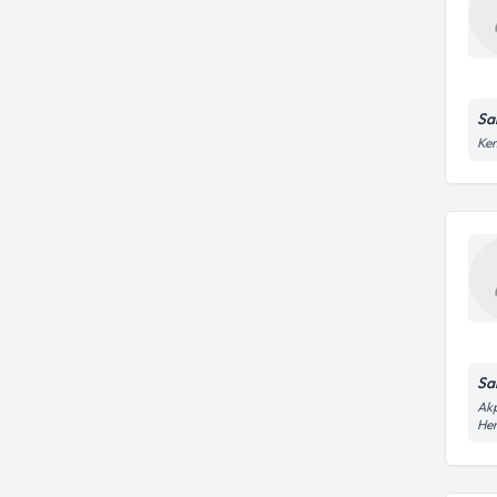
Sa
Kem
Sa
Akp
He