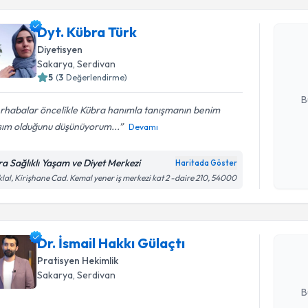
Dyt. Kübr
Dyt. Kübra Türk
uzmandan ra
Diyetisyen
posta ile bi
Sakarya
, Serdivan
5
(
3
Değerlendirme)
E-posta Ad
B
rhabalar öncelikle Kübra hanımla tanışmanın benim
sım olduğunu düşünüyorum...
Devamı
Kişisel
okudum
ra Sağlıklı Yaşam ve Diyet Merkezi
Haritada Göster
Randevu T
işlenm
iklal, Kirişhane Cad. Kemal yener iş merkezi kat 2 -daire 210, 54000
Dr. İsmail
Size bu uzm
Dr. İsmail Hakkı Gülaçtı
hazırlandığ
Pratisyen Hekimlik
E-posta Ad
Sakarya
, Serdivan
B