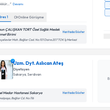
kkür...
Devamı
dres
1
Online Görüşme
sun ÇALIŞKAN TORT Özel Sağlık Meslek
Haritada Göster
zmet Birimi
Randevu T
çelievler Mah. Bağlar Cad. No:101 Daire:207 TOK İş Merkezi
Uzm. Dyt. 
Size bu uzm
Uzm. Dyt. Aslıcan Ateş
hazırlandığ
Diyetisyen
E-posta Ad
Sakarya
, Serdivan
B
el Medar Hastanesi Sakarya
Haritada Göster
Kişisel
alpaşa, Bağlar Cd. No:116
okudum
Randevu T
işlenm