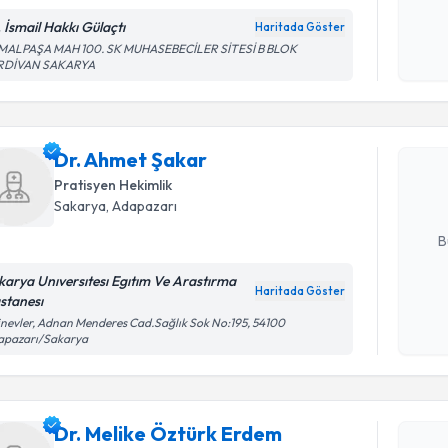
. İsmail Hakkı Gülaçtı
Haritada Göster
Kişisel
MALPAŞA MAH 100. SK MUHASEBECİLER SİTESİ B BLOK
RDİVAN SAKARYA
Randevu T
okudum
işlenm
Dr. Ahmet
uzmandan ra
Dr. Ahmet Şakar
posta ile bi
Pratisyen Hekimlik
Sakarya
, Adapazarı
E-posta Ad
B
karya Unıversıtesı Egıtım Ve Arastırma
Haritada Göster
stanesı
Kişisel
Randevu T
inevler, Adnan Menderes Cad.Sağlık Sok No:195, 54100
okudum
apazarı/Sakarya
işlenm
Dr. Melik
Size bu uzm
Dr. Melike Öztürk Erdem
hazırlandığ