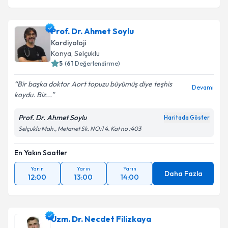
Prof. Dr. Ahmet Soylu
Kardiyoloji
Konya
, Selçuklu
5
(
61
Değerlendirme)
Bir başka doktor Aort topuzu büyümüş diye teşhis
Devamı
koydu. Biz...
Prof. Dr. Ahmet Soylu
Haritada Göster
Selçuklu Mah., Metanet Sk. NO:1 4. Kat no :403
En Yakın Saatler
Yarın
Yarın
Yarın
Daha Fazla
12:00
13:00
14:00
Uzm. Dr. Necdet Filizkaya