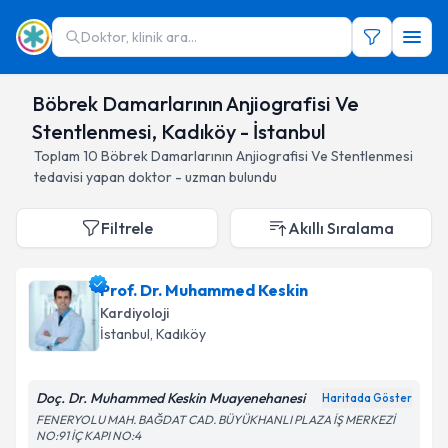
Doktor, klinik ara...
Böbrek Damarlarının Anjiografisi Ve
Stentlenmesi, Kadıköy - İstanbul
Toplam
10
Böbrek Damarlarının Anjiografisi Ve Stentlenmesi
tedavisi yapan doktor - uzman bulundu
Filtrele
Akıllı Sıralama
Prof. Dr. Muhammed Keskin
Kardiyoloji
İstanbul
, Kadıköy
Doç. Dr. Muhammed Keskin Muayenehanesi
Haritada Göster
FENERYOLU MAH. BAĞDAT CAD. BÜYÜKHANLI PLAZA İŞ MERKEZİ
NO:91 İÇ KAPI NO:4