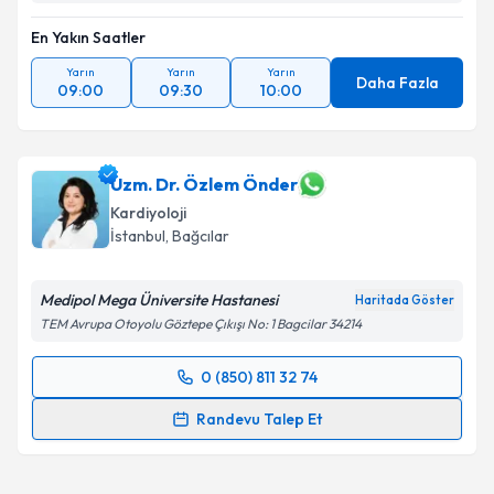
En Yakın Saatler
Kişisel verilerimin işlenmesine ilişkin
Aydınlatma
Yarın
Yarın
Yarın
Metni
'ni okudum ve kişisel verilerimin belirtilen
Daha Fazla
09:00
09:30
10:00
kapsamda işlenmesini kabul ediyorum.
Takvim Talebini Gönder
Uzm. Dr. Özlem Önder
Kardiyoloji
İstanbul
, Bağcılar
Medipol Mega Üniversite Hastanesi
Haritada Göster
TEM Avrupa Otoyolu Göztepe Çıkışı No: 1 Bagcilar 34214
0 (850) 811 32 74
Randevu Takvimi Talebi
Randevu Talep Et
Uzm. Dr. Özlem Önder
için randevu takvimi talebi
oluşturun. Size bu uzmandan randevu almanız için bir