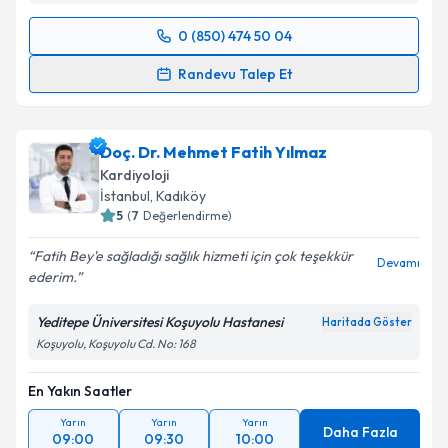
0 (850) 474 50 04
Randevu Takvimi Talebi
Randevu Talep Et
Prof. Dr. Muhammed Keskin
için randevu takvimi
talebi oluşturun. Size bu uzmandan randevu almanız
Doç. Dr. Mehmet Fatih Yılmaz
için bir takvim hazırlandığında e-posta ile
bilgilendireceğiz.
Kardiyoloji
İstanbul
, Kadıköy
E-posta Adresiniz
5
(
7
Değerlendirme)
Fatih Bey'e sağladığı sağlık hizmeti için çok teşekkür
Devamı
ederim.
Kişisel verilerimin işlenmesine ilişkin
Aydınlatma
Yeditepe Üniversitesi Koşuyolu Hastanesi
Haritada Göster
Metni
'ni okudum ve kişisel verilerimin belirtilen
Koşuyolu, Koşuyolu Cd. No: 168
kapsamda işlenmesini kabul ediyorum.
En Yakın Saatler
Takvim Talebini Gönder
Yarın
Yarın
Yarın
Daha Fazla
09:00
09:30
10:00