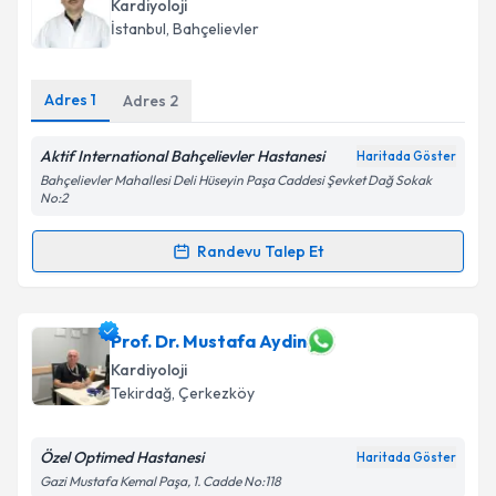
Kardiyoloji
İstanbul
, Bahçelievler
Adres
1
Adres
2
Aktif International Bahçelievler Hastanesi
Haritada Göster
Bahçelievler Mahallesi Deli Hüseyin Paşa Caddesi Şevket Dağ Sokak
No:2
Randevu Talep Et
Randevu Takvimi Talebi
Uzm. Dr. Necdet Filizkaya
için randevu takvimi
Prof. Dr. Mustafa Aydin
talebi oluşturun. Size bu uzmandan randevu almanız
Kardiyoloji
için bir takvim hazırlandığında e-posta ile
Tekirdağ
, Çerkezköy
bilgilendireceğiz.
E-posta Adresiniz
Özel Optimed Hastanesi
Haritada Göster
Gazi Mustafa Kemal Paşa, 1. Cadde No:118