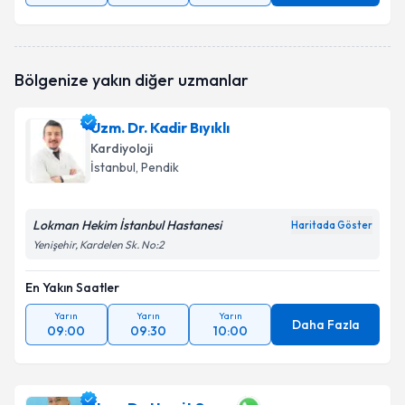
Bölgenize yakın diğer uzmanlar
Uzm. Dr. Kadir Bıyıklı
Kardiyoloji
İstanbul
, Pendik
Lokman Hekim İstanbul Hastanesi
Haritada Göster
Yenişehir, Kardelen Sk. No:2
En Yakın Saatler
Yarın
Yarın
Yarın
Daha Fazla
09:00
09:30
10:00