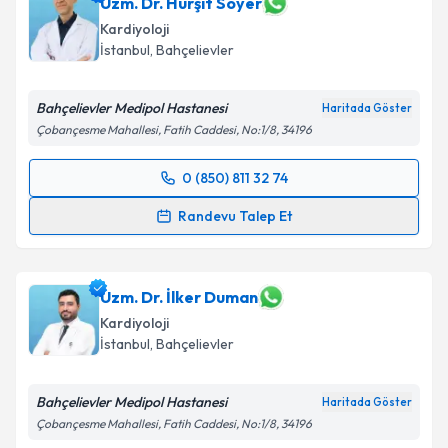
Uzm. Dr. Hurşit Soyer
Kardiyoloji
İstanbul
, Bahçelievler
Bahçelievler Medipol Hastanesi
Haritada Göster
Çobançesme Mahallesi, Fatih Caddesi, No:1/8, 34196
0 (850) 811 32 74
Randevu Takvimi Talebi
Randevu Talep Et
Uzm. Dr. Hurşit Soyer
için randevu takvimi talebi
oluşturun. Size bu uzmandan randevu almanız için bir
takvim hazırlandığında e-posta ile bilgilendireceğiz.
Uzm. Dr. İlker Duman
Kardiyoloji
E-posta Adresiniz
İstanbul
, Bahçelievler
Bahçelievler Medipol Hastanesi
Haritada Göster
Çobançesme Mahallesi, Fatih Caddesi, No:1/8, 34196
Kişisel verilerimin işlenmesine ilişkin
Aydınlatma