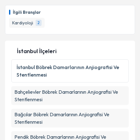
takvim hazırlandığında e-posta ile bilgilendireceğiz.
İlgili Branşlar
E-posta Adresiniz
Kardiyoloji
2
Kişisel verilerimin işlenmesine ilişkin
Aydınlatma
İstanbul İlçeleri
Metni
'ni okudum ve kişisel verilerimin belirtilen
kapsamda işlenmesini kabul ediyorum.
İstanbul
Böbrek Damarlarının Anjiografisi Ve
Stentlenmesi
Takvim Talebini Gönder
Bahçelievler
Böbrek Damarlarının Anjiografisi Ve
Stentlenmesi
Bağcılar
Böbrek Damarlarının Anjiografisi Ve
Stentlenmesi
Pendik
Böbrek Damarlarının Anjiografisi Ve