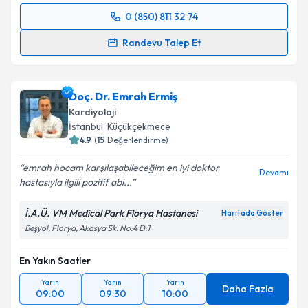
Metni
'ni okudum ve kişisel verilerimin belirtilen
0 (850) 811 32 74
kapsamda işlenmesini kabul ediyorum.
Randevu Takvimi Talebi
Randevu Talep Et
Takvim Talebini Gönder
Uzm. Dr. İlker Duman
için randevu takvimi talebi
oluşturun. Size bu uzmandan randevu almanız için bir
Doç. Dr. Emrah Ermiş
takvim hazırlandığında e-posta ile bilgilendireceğiz.
Kardiyoloji
E-posta Adresiniz
İstanbul
, Küçükçekmece
4.9
(
15
Değerlendirme)
emrah hocam karşılaşabileceğim en iyi doktor
Devamı
hastasıyla ilgili pozitif abi...
Kişisel verilerimin işlenmesine ilişkin
Aydınlatma
Metni
'ni okudum ve kişisel verilerimin belirtilen
İ.A.Ü. VM Medical Park Florya Hastanesi
Haritada Göster
kapsamda işlenmesini kabul ediyorum.
Beşyol, Florya, Akasya Sk. No:4 D:1
En Yakın Saatler
Takvim Talebini Gönder
Yarın
Yarın
Yarın
Daha Fazla
09:00
09:30
10:00