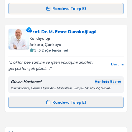
kapsamda işlenmesini kabul ediyorum.
Randevu Talep Et
Randevu Takvimi Talebi
Takvim Talebini Gönder
Doç. Dr. Mehmet Kayrak
için randevu takvimi talebi
Prof. Dr. M. Emre Durakoğlugil
oluşturun. Size bu uzmandan randevu almanız için bir
Kardiyoloji
takvim hazırlandığında e-posta ile bilgilendireceğiz.
Ankara
, Çankaya
5
(
3
Değerlendirme)
E-posta Adresiniz
Doktor bey samimi ve içten yaklaşımı anlatımı
Devamı
gerçekten çok güzel....
Güven Hastanesi
Haritada Göster
Kişisel verilerimin işlenmesine ilişkin
Aydınlatma
Kavaklıdere, Remzi Oğuz Arık Mahallesi, Şimşek Sk. No:29, 06540
Metni
'ni okudum ve kişisel verilerimin belirtilen
kapsamda işlenmesini kabul ediyorum.
Randevu Talep Et
Randevu Takvimi Talebi
Takvim Talebini Gönder
Prof. Dr. M. Emre Durakoğlugil
için randevu takvimi
talebi oluşturun. Size bu uzmandan randevu almanız