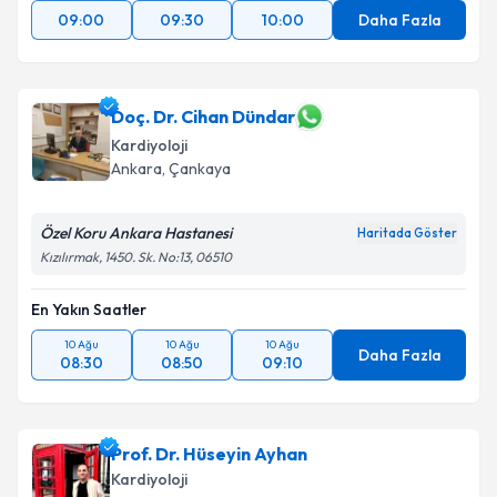
09:00
09:30
10:00
Daha Fazla
Doç. Dr. Cihan Dündar
Kardiyoloji
Ankara
, Çankaya
Özel Koru Ankara Hastanesi
Haritada Göster
Kızılırmak, 1450. Sk. No:13, 06510
En Yakın Saatler
10 Ağu
10 Ağu
10 Ağu
Daha Fazla
08:30
08:50
09:10
Prof. Dr. Hüseyin Ayhan
Kardiyoloji