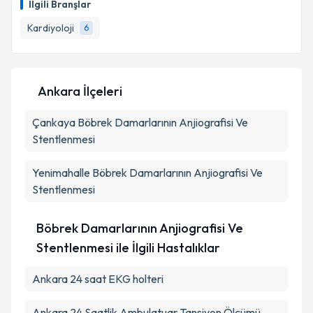
İlgili Branşlar
için bir takvim hazırlandığında e-posta ile
bilgilendireceğiz.
Kardiyoloji
6
E-posta Adresiniz
Ankara İlçeleri
Çankaya
Kişisel verilerimin işlenmesine ilişkin
Böbrek Damarlarının Anjiografisi Ve
Aydınlatma
Metni
'ni okudum ve kişisel verilerimin belirtilen
Stentlenmesi
kapsamda işlenmesini kabul ediyorum.
Yenimahalle
Böbrek Damarlarının Anjiografisi Ve
Stentlenmesi
Takvim Talebini Gönder
Böbrek Damarlarının Anjiografisi Ve
Stentlenmesi ile İlgili Hastalıklar
Ankara 24 saat EKG holteri
Ankara 24 Saatlik Ambulatuar Tansiyon Ölçümü