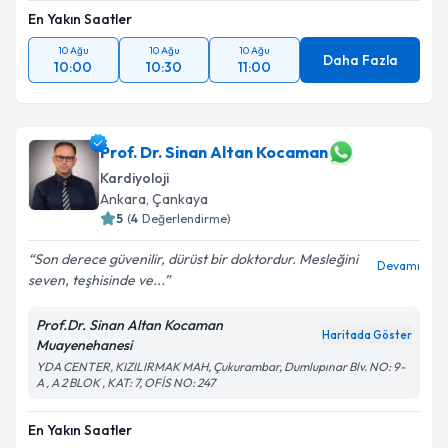
En Yakın Saatler
10 Ağu
10 Ağu
10 Ağu
Daha Fazla
10:00
10:30
11:00
Prof. Dr. Sinan Altan Kocaman
Kardiyoloji
Ankara
, Çankaya
5
(
4
Değerlendirme)
Son derece güvenilir, dürüst bir doktordur. Mesleğini
Devamı
seven, teşhisinde ve...
Prof.Dr. Sinan Altan Kocaman
Haritada Göster
Muayenehanesi
YDA CENTER, KIZILIRMAK MAH, Çukurambar, Dumlupınar Blv. NO: 9-
A , A 2 BLOK , KAT: 7, OFİS NO: 247
En Yakın Saatler