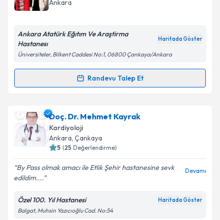
Ankara
Ankara Atatürk Eğıtım Ve Araştirma
Haritada Göster
Hastanesı
Üniversiteler, Bilkent Caddesi No:1, 06800 Çankaya/Ankara
Randevu Talep Et
Randevu Takvimi Talebi
Prof. Dr. Hüseyin Ayhan
için randevu takvimi talebi
Doç. Dr. Mehmet Kayrak
oluşturun. Size bu uzmandan randevu almanız için bir
Kardiyoloji
takvim hazırlandığında e-posta ile bilgilendireceğiz.
Ankara
, Çankaya
5
(
25
Değerlendirme)
E-posta Adresiniz
By Pass olmak amacı ile Etlik Şehir hastanesine sevk
Devamı
edildim....
Özel 100. Yıl Hastanesi
Haritada Göster
Kişisel verilerimin işlenmesine ilişkin
Aydınlatma
Balgat, Muhsin Yazıcıoğlu Cad. No:54
Metni
'ni okudum ve kişisel verilerimin belirtilen