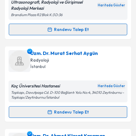
Ultrasonografi, Radyoloji ve Girişimsel
Kişisel verilerimin işlenmesine ilişkin
Aydınlatma
Haritada Göster
Radyoloji Merkezi
Metni
'ni okudum ve kişisel verilerimin belirtilen
Brandium Plaza R2 Blok K:3 D:36
kapsamda işlenmesini kabul ediyorum.
Randevu Talep Et
Randevu Takvimi Talebi
Takvim Talebini Gönder
Prof. Dr. Zekai Pekkafalı
için randevu takvimi talebi
Uzm. Dr. Murat Serhat Aygün
oluşturun. Size bu uzmandan randevu almanız için bir
Radyoloji
takvim hazırlandığında e-posta ile bilgilendireceğiz.
İstanbul
E-posta Adresiniz
Koç Üniversitesi Hastanesi
Haritada Göster
Topkapı, Davutpaşa Cd. D-100 Bağlantı Yolu No:4, 34010 Zeytinburnu -
Topkapı/Zeytinburnu/İstanbul
Kişisel verilerimin işlenmesine ilişkin
Aydınlatma
Randevu Talep Et
Metni
'ni okudum ve kişisel verilerimin belirtilen
Randevu Takvimi Talebi
kapsamda işlenmesini kabul ediyorum.
Uzm. Dr. Murat Serhat Aygün
için randevu takvimi
Uzm. Dr. Ahmet Kürşat Karaman