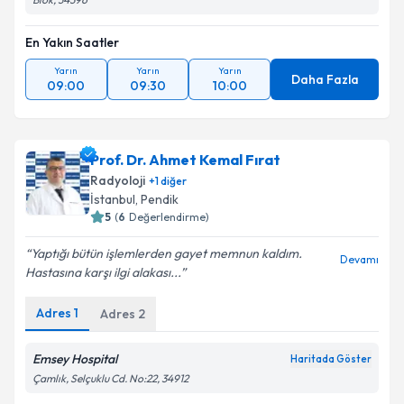
En Yakın Saatler
Yarın
Yarın
Yarın
Daha Fazla
09:00
09:30
10:00
Prof. Dr. Ahmet Kemal Fırat
Radyoloji
+
1
diğer
İstanbul
, Pendik
5
(
6
Değerlendirme)
Yaptığı bütün işlemlerden gayet memnun kaldım.
Devamı
Hastasına karşı ilgi alakası...
Adres
1
Adres
2
Emsey Hospital
Haritada Göster
Çamlık, Selçuklu Cd. No:22, 34912