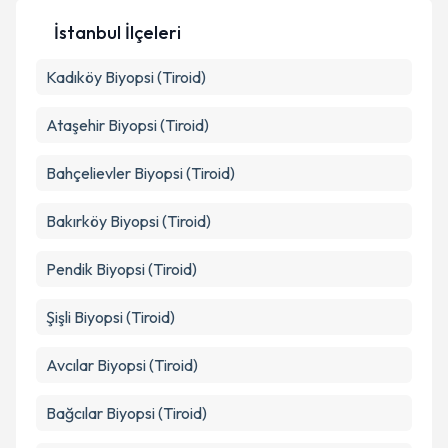
İstanbul İlçeleri
Kişisel verilerimin işlenmesine ilişkin
Aydınlatma
Kadıköy
Metni
Biyopsi (Tiroid)
'ni okudum ve kişisel verilerimin belirtilen
kapsamda işlenmesini kabul ediyorum.
Ataşehir
Biyopsi (Tiroid)
Takvim Talebini Gönder
Bahçelievler
Biyopsi (Tiroid)
Bakırköy
Biyopsi (Tiroid)
Pendik
Biyopsi (Tiroid)
Şişli
Biyopsi (Tiroid)
Avcılar
Biyopsi (Tiroid)
Bağcılar
Biyopsi (Tiroid)