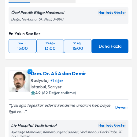
Özel Pendik Bölge Hastanesi
Haritada Göster
Doğu, Nevbahar Sk. No:1, 34890
En Yakın Saatler
Yarın
10 Ağu
10 Ağu
Daha Fazla
15:00
13:00
15:00
Uzm. Dr. Ali Aslan Demir
Radyoloji
+
1
diğer
İstanbul
, Sarıyer
4.9
(
82
Değerlendirme)
Çok ilgili teşekkür ederiz kendisine umarım hep böyle
Devamı
ilgili ve...
Liv Hospital Vadistanbul
Haritada Göster
Ayazağa Mahallesi, Kemerburgaz Caddesi, Vadistanbul Park Etabı, 7F
Blok, 34396