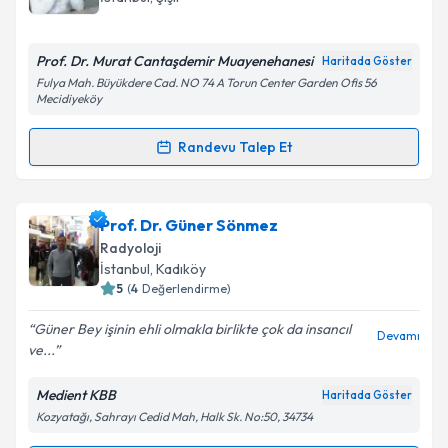
bilgilendireceğiz.
E-posta Adresiniz
Prof. Dr. Murat Cantaşdemir Muayenehanesi
Haritada Göster
Fulya Mah. Büyükdere Cad. NO 74 A Torun Center Garden Ofis 56
Mecidiyeköy
Randevu Talep Et
Kişisel verilerimin işlenmesine ilişkin
Aydınlatma
Randevu Takvimi Talebi
Metni
'ni okudum ve kişisel verilerimin belirtilen
kapsamda işlenmesini kabul ediyorum.
Prof. Dr. Murat Cantaşdemir
için randevu takvimi
Prof. Dr. Güner Sönmez
talebi oluşturun. Size bu uzmandan randevu almanız
Radyoloji
Takvim Talebini Gönder
için bir takvim hazırlandığında e-posta ile
İstanbul
, Kadıköy
bilgilendireceğiz.
5
(
4
Değerlendirme)
E-posta Adresiniz
Güner Bey işinin ehli olmakla birlikte çok da insancıl
Devamı
ve...
Medient KBB
Haritada Göster
Kozyatağı, Sahrayı Cedid Mah, Halk Sk. No:50, 34734
Kişisel verilerimin işlenmesine ilişkin
Aydınlatma
Metni
'ni okudum ve kişisel verilerimin belirtilen