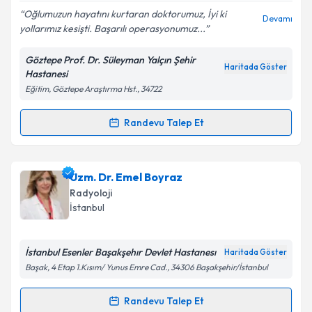
Oğlumuzun hayatını kurtaran doktorumuz, İyi ki
Devamı
yollarımız kesişti. Başarılı operasyonumuz...
Göztepe Prof. Dr. Süleyman Yalçın Şehir
Haritada Göster
Hastanesi
Eğitim, Göztepe Araştırma Hst., 34722
Randevu Talep Et
Randevu Takvimi Talebi
Doç. Dr. Ali Fırat
için randevu takvimi talebi
Uzm. Dr. Emel Boyraz
oluşturun. Size bu uzmandan randevu almanız için bir
Radyoloji
takvim hazırlandığında e-posta ile bilgilendireceğiz.
İstanbul
E-posta Adresiniz
İstanbul Esenler Başakşehır Devlet Hastanesı
Haritada Göster
Başak, 4 Etap 1.Kısım/ Yunus Emre Cad., 34306 Başakşehir/İstanbul
Kişisel verilerimin işlenmesine ilişkin
Aydınlatma
Randevu Talep Et
Randevu Takvimi Talebi