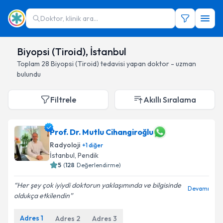
Doktor, klinik ara...
Biyopsi (Tiroid), İstanbul
Toplam
28
Biyopsi (Tiroid)
tedavisi yapan doktor - uzman
bulundu
Filtrele
Akıllı Sıralama
Prof. Dr. Mutlu Cihangiroğlu
Radyoloji
+
1
diğer
İstanbul
, Pendik
5
(
128
Değerlendirme)
Her şey çok iyiydi doktorun yaklaşımında ve bilgisinde
Devamı
oldukça etkilendin
Adres
1
Adres
2
Adres
3