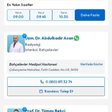
En Yakın Saatler
Yarın
Yarın
Yarın
Daha Fazla
09:00
09:45
10:30
Uzm. Dr. Abdulkadir Asan
Radyoloji
İstanbul
, Bahçelievler
Bahçelievler Medipol Hastanesi
Haritada Göster
Çobançesme Mahallesi, Fatih Caddesi, No:1/8, 34196
0 (850) 811 32 74
Randevu Takvimi Talebi
Randevu Talep Et
Uzm. Dr. Abdulkadir Asan
için randevu takvimi talebi
oluşturun. Size bu uzmandan randevu almanız için bir
Prof. Dr. Tümay Bekci
takvim hazırlandığında e-posta ile bilgilendireceğiz.