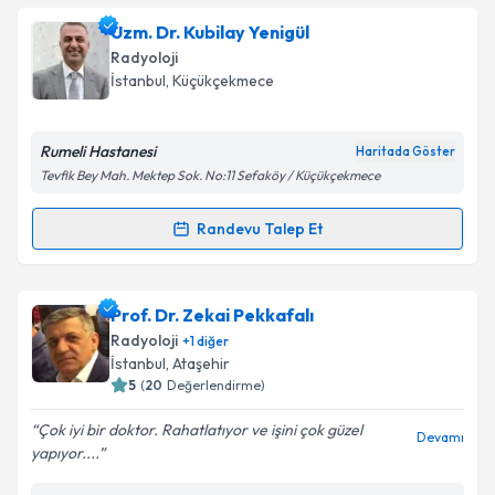
Uzm. Dr. H.Erdal Özbek
için randevu takvimi talebi
Uzm. Dr. Kubilay Yenigül
oluşturun. Size bu uzmandan randevu almanız için bir
Takvim Talebini Gönder
Radyoloji
takvim hazırlandığında e-posta ile bilgilendireceğiz.
İstanbul
, Küçükçekmece
E-posta Adresiniz
Rumeli Hastanesi
Haritada Göster
Tevfik Bey Mah. Mektep Sok. No:11 Sefaköy / Küçükçekmece
Kişisel verilerimin işlenmesine ilişkin
Aydınlatma
Randevu Talep Et
Randevu Takvimi Talebi
Metni
'ni okudum ve kişisel verilerimin belirtilen
kapsamda işlenmesini kabul ediyorum.
Uzm. Dr. Kubilay Yenigül
için randevu takvimi talebi
Prof. Dr. Zekai Pekkafalı
oluşturun. Size bu uzmandan randevu almanız için bir
Takvim Talebini Gönder
Radyoloji
+
1
diğer
takvim hazırlandığında e-posta ile bilgilendireceğiz.
İstanbul
, Ataşehir
5
(
20
Değerlendirme)
E-posta Adresiniz
Çok iyi bir doktor. Rahatlatıyor ve işini çok güzel
Devamı
yapıyor....