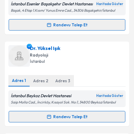
E-posta Adresiniz
İstanbul Esenler Başakşehır Devlet Hastanesı
Haritada Göster
Başak, 4 Etap 1.Kısım/ Yunus Emre Cad., 34306 Başakşehir/İstanbul
Randevu Talep Et
Randevu Takvimi Talebi
Kişisel verilerimin işlenmesine ilişkin
Aydınlatma
Metni
'ni okudum ve kişisel verilerimin belirtilen
kapsamda işlenmesini kabul ediyorum.
Ass. Dr. Zeyni Ünverdi
için randevu takvimi talebi
Dr. Yüksel Işık
oluşturun. Size bu uzmandan randevu almanız için bir
Radyoloji
takvim hazırlandığında e-posta ile bilgilendireceğiz.
Takvim Talebini Gönder
İstanbul
E-posta Adresiniz
Adres
1
Adres
2
Adres
3
İstanbul Beykoz Devlet Hastanesi
Haritada Göster
Kişisel verilerimin işlenmesine ilişkin
Aydınlatma
Saip Molla Cad., İncirköy, Kısayol Sok. No:1, 34800 Beykoz/İstanbul
Metni
'ni okudum ve kişisel verilerimin belirtilen
kapsamda işlenmesini kabul ediyorum.
Randevu Talep Et
Randevu Takvimi Talebi
Takvim Talebini Gönder