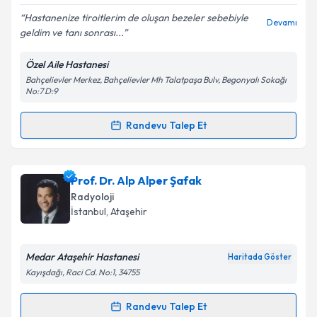
Hastanenize tiroitlerim de oluşan bezeler sebebiyle
Devamı
geldim ve tanı sonrası...
Özel Aile Hastanesi
Kişisel verilerimin işlenmesine ilişkin
Aydınlatma
Bahçelievler Merkez, Bahçelievler Mh Talatpaşa Bulv, Begonyalı Sokağı
Metni
'ni okudum ve kişisel verilerimin belirtilen
No:7 D:9
kapsamda işlenmesini kabul ediyorum.
Randevu Talep Et
Randevu Takvimi Talebi
Takvim Talebini Gönder
Yrd. Doç. Dr. Bünyamin Kahraman
için randevu
Prof. Dr. Alp Alper Şafak
takvimi talebi oluşturun. Size bu uzmandan randevu
Radyoloji
almanız için bir takvim hazırlandığında e-posta ile
İstanbul
, Ataşehir
bilgilendireceğiz.
E-posta Adresiniz
Medar Ataşehir Hastanesi
Haritada Göster
Kayışdağı, Raci Cd. No:1, 34755
Randevu Talep Et
Randevu Takvimi Talebi