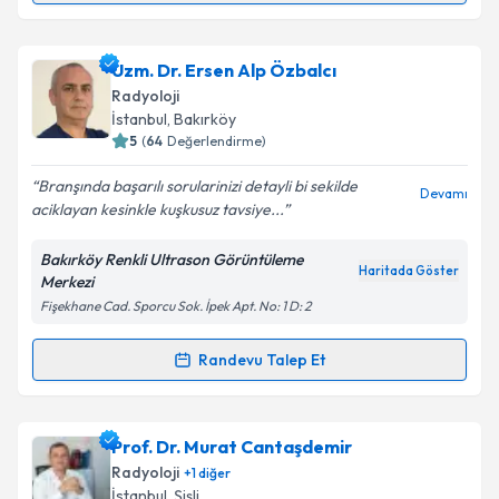
Kişisel verilerimin işlenmesine ilişkin
Aydınlatma
Metni
'ni okudum ve kişisel verilerimin belirtilen
kapsamda işlenmesini kabul ediyorum.
Prof. Dr. Alp Alper Şafak
için randevu takvimi talebi
Uzm. Dr. Ersen Alp Özbalcı
oluşturun. Size bu uzmandan randevu almanız için bir
Radyoloji
takvim hazırlandığında e-posta ile bilgilendireceğiz.
Takvim Talebini Gönder
İstanbul
, Bakırköy
5
(
64
Değerlendirme)
E-posta Adresiniz
Branşında başarılı sorularinizi detayli bi sekilde
Devamı
aciklayan kesinkle kuşkusuz tavsiye...
Bakırköy Renkli Ultrason Görüntüleme
Kişisel verilerimin işlenmesine ilişkin
Aydınlatma
Haritada Göster
Merkezi
Metni
'ni okudum ve kişisel verilerimin belirtilen
Fişekhane Cad. Sporcu Sok. İpek Apt. No: 1 D: 2
kapsamda işlenmesini kabul ediyorum.
Randevu Talep Et
Randevu Takvimi Talebi
Takvim Talebini Gönder
Uzm. Dr. Ersen Alp Özbalcı
için randevu takvimi
Prof. Dr. Murat Cantaşdemir
talebi oluşturun. Size bu uzmandan randevu almanız
Radyoloji
+
1
diğer
için bir takvim hazırlandığında e-posta ile
İstanbul
, Şişli