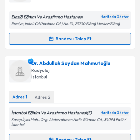
bilgilendireceğiz.
E-posta Adresiniz
Elaziğ Eğıtım Ve Araştirma Hastanesı
Haritada Göster
Rızaiye, İnönü Cd (Hastane Cd.) No:74, 23200 Elâzığ Merkez/Elâzığ
Randevu Talep Et
Randevu Takvimi Talebi
Kişisel verilerimin işlenmesine ilişkin
Aydınlatma
Metni
'ni okudum ve kişisel verilerimin belirtilen
kapsamda işlenmesini kabul ediyorum.
Uzm. Dr. Yusuf Ziya Tuğrul
için randevu takvimi
Dr. Abdullah Soydan Mahmutoğlu
talebi oluşturun. Size bu uzmandan randevu almanız
Radyoloji
için bir takvim hazırlandığında e-posta ile
Takvim Talebini Gönder
İstanbul
bilgilendireceğiz.
E-posta Adresiniz
Adres
1
Adres
2
İstanbul Eğitim Ve Araştırma Hastanesi(S)
Haritada Göster
Kasap İlyas Mah., Org. Abdurrahman Nafiz Gürman Cd., 34098 Fatih/
Kişisel verilerimin işlenmesine ilişkin
Aydınlatma
İstanbul
Metni
'ni okudum ve kişisel verilerimin belirtilen
kapsamda işlenmesini kabul ediyorum.
Randevu Talep Et