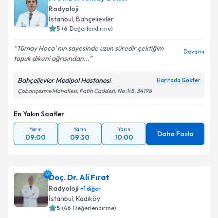
Radyoloji
E-posta Adresiniz
İstanbul
, Bahçelievler
5
(
6
Değerlendirme)
Tümay Hoca' nın sayesinde uzun süredir çektiğim
Devamı
topuk dikeni ağrısından...
Kişisel verilerimin işlenmesine ilişkin
Aydınlatma
Metni
'ni okudum ve kişisel verilerimin belirtilen
Bahçelievler Medipol Hastanesi
Haritada Göster
kapsamda işlenmesini kabul ediyorum.
Çobançesme Mahallesi, Fatih Caddesi, No:1/8, 34196
En Yakın Saatler
Takvim Talebini Gönder
Yarın
Yarın
Yarın
Daha Fazla
09:00
09:30
10:00
Doç. Dr. Ali Fırat
Radyoloji
+
1
diğer
İstanbul
, Kadıköy
5
(
46
Değerlendirme)