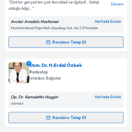
Doktor gerçekten çok tecrübeli ve ilgiliydi . Sahip
Devamı
olduğu bilgi...
Avcılar Anadolu Hastanesi
Haritada Göster
Kişisel verilerimin işlenmesine ilişkin
Aydınlatma
Mustafa Kemal Paşa Mah. Kayabaşı Sok. No:1/3 Parseller
Metni
'ni okudum ve kişisel verilerimin belirtilen
kapsamda işlenmesini kabul ediyorum.
Randevu Talep Et
Randevu Takvimi Talebi
Takvim Talebini Gönder
Uzm. Dr. Telat Şimşek
için randevu takvimi talebi
Uzm. Dr. H.Erdal Özbek
oluşturun. Size bu uzmandan randevu almanız için bir
Radyoloji
takvim hazırlandığında e-posta ile bilgilendireceğiz.
İstanbul
, Bağcılar
E-posta Adresiniz
Op. Dr. Kemalettin Hoşgör
Haritada Göster
istanbul
Kişisel verilerimin işlenmesine ilişkin
Aydınlatma
Randevu Talep Et
Randevu Takvimi Talebi
Metni
'ni okudum ve kişisel verilerimin belirtilen
kapsamda işlenmesini kabul ediyorum.