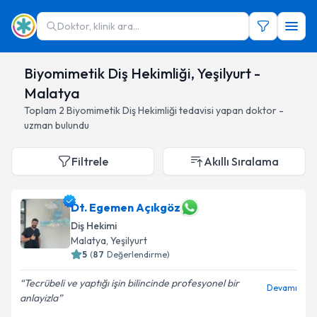
Doktor, klinik ara...
Biyomimetik Diş Hekimliği, Yeşilyurt -
Malatya
Toplam
2
Biyomimetik Diş Hekimliği
tedavisi yapan doktor -
uzman bulundu
Filtrele
Akıllı Sıralama
Dt. Egemen Açıkgöz
Diş Hekimi
Malatya
, Yeşilyurt
5
(
87
Değerlendirme)
Tecrübeli ve yaptığı işin bilincinde profesyonel bir
Devamı
anlayizla