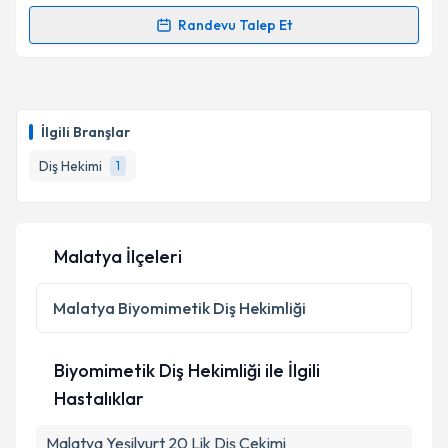
Randevu Talep Et
Randevu Takvimi Talebi
Dt. İbrahim Halil Hamut
için randevu takvimi talebi
oluşturun. Size bu uzmandan randevu almanız için bir
İlgili Branşlar
takvim hazırlandığında e-posta ile bilgilendireceğiz.
Diş Hekimi
1
E-posta Adresiniz
Malatya İlçeleri
Kişisel verilerimin işlenmesine ilişkin
Aydınlatma
Metni
'ni okudum ve kişisel verilerimin belirtilen
Malatya
Biyomimetik Diş Hekimliği
kapsamda işlenmesini kabul ediyorum.
Biyomimetik Diş Hekimliği ile İlgili
Takvim Talebini Gönder
Hastalıklar
Malatya Yeşilyurt 20 Lik Diş Çekimi