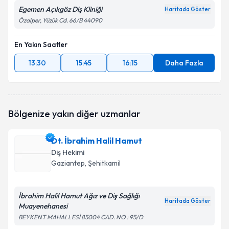
Egemen Açıkgöz Diş Kliniği
Haritada Göster
Özalper, Yüzük Cd. 66/B 44090
En Yakın Saatler
13:30
15:45
16:15
Daha Fazla
Bölgenize yakın diğer uzmanlar
Dt. İbrahim Halil Hamut
Diş Hekimi
Gaziantep
, Şehitkamil
İbrahim Halil Hamut Ağız ve Diş Sağlığı
Haritada Göster
Muayenehanesi
BEYKENT MAHALLESİ 85004 CAD. NO : 95/D