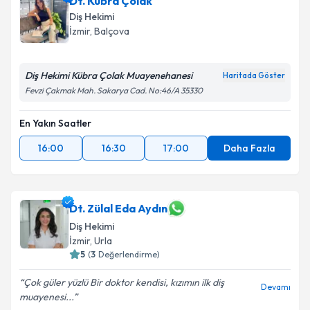
Dt. Kübra Çolak
Diş Hekimi
İzmir
, Balçova
Diş Hekimi Kübra Çolak Muayenehanesi
Haritada Göster
Fevzi Çakmak Mah. Sakarya Cad. No:46/A 35330
En Yakın Saatler
16:00
16:30
17:00
Daha Fazla
Dt. Zülal Eda Aydın
Diş Hekimi
İzmir
, Urla
5
(
3
Değerlendirme)
Çok güler yüzlü Bir doktor kendisi, kızımın ilk diş
Devamı
muayenesi...