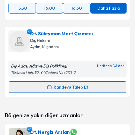
15:30
16:00
16:30
Daha Fazla
Dt. Süleyman Mert Çizmeci
Diş Hekimi
Aydın
, Kuşadası
Diş Adası Ağız ve Diş Polikliniği
Haritada Göster
Türkmen Mah. 50. Yıl Caddesi No : 27/1-2
Randevu Talep Et
Randevu Takvimi Talebi
Dt. Süleyman Mert Çizmeci
için randevu takvimi
Bölgenize yakın diğer uzmanlar
talebi oluşturun. Size bu uzmandan randevu almanız
için bir takvim hazırlandığında e-posta ile
bilgilendireceğiz.
Dt. Nergiz Arslan