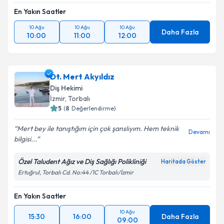
En Yakın Saatler
10 Ağu
10 Ağu
10 Ağu
Daha Fazla
10:00
11:00
12:00
Dt. Mert Akyıldız
Diş Hekimi
İzmir
, Torbalı
5
(
8
Değerlendirme)
Mert bey ile tanıştığım için çok şanslıyım. Hem teknik
Devamı
bilgisi...
Özel Taludent Ağız ve Diş Sağlığı Polikliniği
Haritada Göster
Ertuğrul, Torbalı Cd. No:44 /1C Torbalı/İzmir
En Yakın Saatler
10 Ağu
15:30
16:00
Daha Fazla
09:00