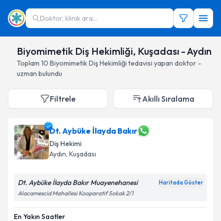
Doktor, klinik ara...
Biyomimetik Diş Hekimliği, Kuşadası - Aydın
Toplam
10
Biyomimetik Diş Hekimliği
tedavisi yapan doktor -
uzman bulundu
Filtrele
Akıllı Sıralama
Dt. Aybüke İlayda Bakır
Diş Hekimi
Aydın
, Kuşadası
Dt. Aybüke İlayda Bakır Muayenehanesi
Haritada Göster
Alacamescid Mahallesi Kooparatif Sokak 2/1
En Yakın Saatler