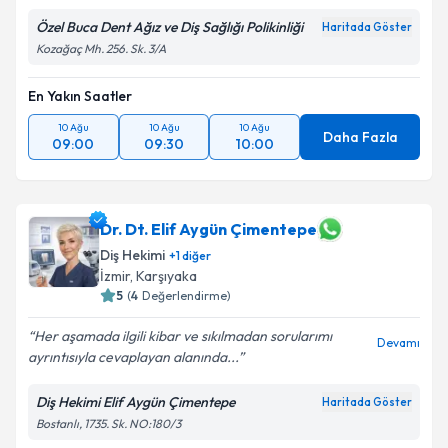
Özel Buca Dent Ağız ve Diş Sağlığı Polikinliği
Haritada Göster
Kozağaç Mh. 256. Sk. 3/A
En Yakın Saatler
10 Ağu
10 Ağu
10 Ağu
Daha Fazla
09:00
09:30
10:00
Dr. Dt. Elif Aygün Çimentepe
Diş Hekimi
+
1
diğer
İzmir
, Karşıyaka
5
(
4
Değerlendirme)
Her aşamada ilgili kibar ve sıkılmadan sorularımı
Devamı
ayrıntısıyla cevaplayan alanında...
Diş Hekimi Elif Aygün Çimentepe
Haritada Göster
Bostanlı, 1735. Sk. NO:180/3