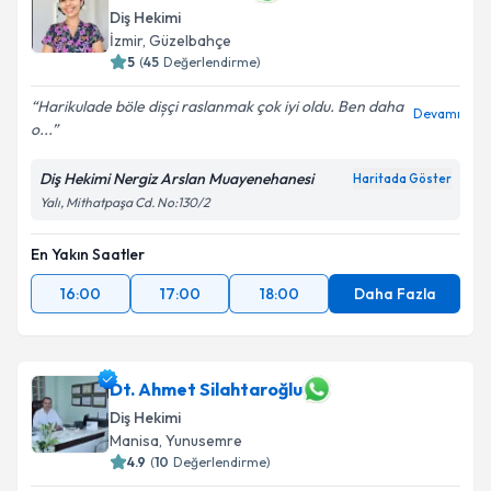
Diş Hekimi
E-posta Adresiniz
İzmir
, Güzelbahçe
5
(
45
Değerlendirme)
Harikulade böle dișçi raslanmak çok iyi oldu. Ben daha
Devamı
Kişisel verilerimin işlenmesine ilişkin
Aydınlatma
o...
Metni
'ni okudum ve kişisel verilerimin belirtilen
kapsamda işlenmesini kabul ediyorum.
Diş Hekimi Nergiz Arslan Muayenehanesi
Haritada Göster
Yalı, Mithatpaşa Cd. No:130/2
Takvim Talebini Gönder
En Yakın Saatler
16:00
17:00
18:00
Daha Fazla
Dt. Ahmet Silahtaroğlu
Diş Hekimi
Manisa
, Yunusemre
4.9
(
10
Değerlendirme)