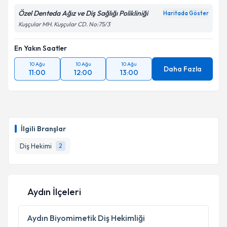
Özel Denteda Ağız ve Diş Sağlığı Polikliniği
Haritada Göster
Kuşçular MH. Kuşçular CD. No:75/3
En Yakın Saatler
10 Ağu
10 Ağu
10 Ağu
Daha Fazla
11:00
12:00
13:00
İlgili Branşlar
Diş Hekimi
2
Aydın İlçeleri
Aydın
Biyomimetik Diş Hekimliği