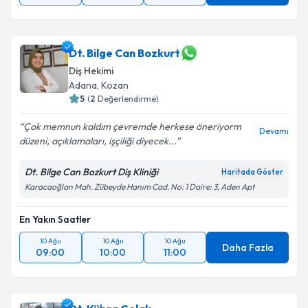
Dt. Bilge Can Bozkurt
Diş Hekimi
Adana
, Kozan
5
(
2
Değerlendirme)
Çok memnun kaldım çevremde herkese öneriyorm
Devamı
düzeni, açıklamaları, işçiliği diyecek...
Dt. Bilge Can Bozkurt Diş Kliniği
Haritada Göster
Karacaoğlan Mah. Zübeyde Hanım Cad. No: 1 Daire: 3, Aden Apt
En Yakın Saatler
10 Ağu
10 Ağu
10 Ağu
Daha Fazla
09:00
10:00
11:00