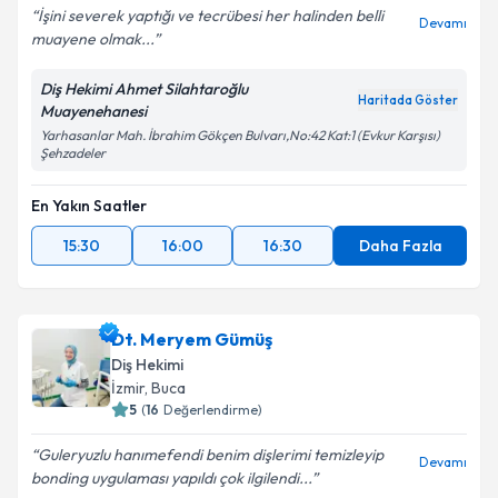
İşini severek yaptığı ve tecrübesi her halinden belli
Devamı
muayene olmak...
Diş Hekimi Ahmet Silahtaroğlu
Haritada Göster
Muayenehanesi
Yarhasanlar Mah. İbrahim Gökçen Bulvarı,No:42 Kat:1 (Evkur Karşısı)
Şehzadeler
En Yakın Saatler
15:30
16:00
16:30
Daha Fazla
Dt. Meryem Gümüş
Diş Hekimi
İzmir
, Buca
5
(
16
Değerlendirme)
Guleryuzlu hanımefendi benim dişlerimi temizleyip
Devamı
bonding uygulaması yapıldı çok ilgilendi...