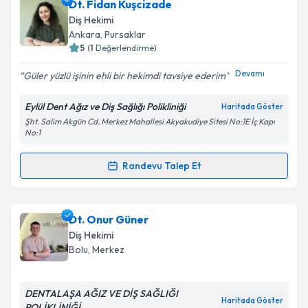
Dt. Fidan Kuşcizade
Diş Hekimi
Ankara
, Pursaklar
5
(
1
Değerlendirme)
Devamı
Güler yüzlü işinin ehli bir hekimdi tavsiye ederim
Eylül Dent Ağız ve Diş Sağlığı Polikliniği
Haritada Göster
Şht. Salim Akgün Cd. Merkez Mahallesi Akyakudiye Sitesi No:1E İç Kapı
No:1
Randevu Talep Et
Randevu Takvimi Talebi
Dt. Fidan Kuşcizade
için randevu takvimi talebi
Dt. Onur Güner
oluşturun. Size bu uzmandan randevu almanız için bir
Diş Hekimi
takvim hazırlandığında e-posta ile bilgilendireceğiz.
Bolu
, Merkez
E-posta Adresiniz
DENTALAŞA AĞIZ VE DİŞ SAĞLIĞI
Haritada Göster
POLİKLİNİĞİ