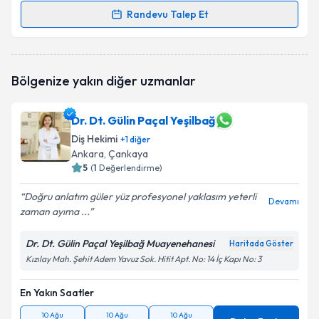
Randevu Talep Et
Randevu Takvimi Talebi
Dt. Berat Çakır
için randevu takvimi talebi oluşturun.
Bölgenize yakın diğer uzmanlar
Size bu uzmandan randevu almanız için bir takvim
hazırlandığında e-posta ile bilgilendireceğiz.
Dr. Dt. Gülin Paçal Yeşilbağ
E-posta Adresiniz
Diş Hekimi
+
1
diğer
Ankara
, Çankaya
5
(
1
Değerlendirme)
Kişisel verilerimin işlenmesine ilişkin
Aydınlatma
Doğru anlatım güler yüz profesyonel yaklasım yeterli
Devamı
Metni
'ni okudum ve kişisel verilerimin belirtilen
zaman ayıma ...
kapsamda işlenmesini kabul ediyorum.
Dr. Dt. Gülin Paçal Yeşilbağ Muayenehanesi
Haritada Göster
Kızılay Mah. Şehit Adem Yavuz Sok. Hitit Apt. No: 14 İç Kapı No: 3
Takvim Talebini Gönder
En Yakın Saatler
10 Ağu
10 Ağu
10 Ağu