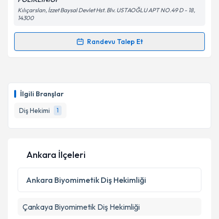
Kılıçarslan, İzzet Baysal Devlet Hst. Blv. USTAOĞLU APT NO.49 D - 18,
14300
Kişisel verilerimin işlenmesine ilişkin
Aydınlatma
Metni
'ni okudum ve kişisel verilerimin belirtilen
Randevu Talep Et
kapsamda işlenmesini kabul ediyorum.
Randevu Takvimi Talebi
Takvim Talebini Gönder
Dt. Onur Güner
için randevu takvimi talebi oluşturun.
Size bu uzmandan randevu almanız için bir takvim
İlgili Branşlar
hazırlandığında e-posta ile bilgilendireceğiz.
Diş Hekimi
1
E-posta Adresiniz
Ankara İlçeleri
Kişisel verilerimin işlenmesine ilişkin
Aydınlatma
Metni
'ni okudum ve kişisel verilerimin belirtilen
Ankara
Biyomimetik Diş Hekimliği
kapsamda işlenmesini kabul ediyorum.
Çankaya
Biyomimetik Diş Hekimliği
Takvim Talebini Gönder