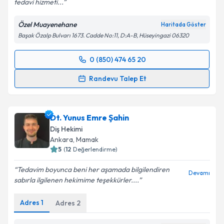
tedavi hizmeti...
Özel Muayenehane
Haritada Göster
Başak Özalp Bulvarı 1673. Cadde No:11, D:A-B, Hüseyingazi 06320
0 (850) 474 65 20
Randevu Takvimi Talebi
Randevu Talep Et
Dt. Fehmi Bora Şariç
için randevu takvimi talebi
oluşturun. Size bu uzmandan randevu almanız için bir
Dt. Yunus Emre Şahin
takvim hazırlandığında e-posta ile bilgilendireceğiz.
Diş Hekimi
E-posta Adresiniz
Ankara
, Mamak
5
(
12
Değerlendirme)
Tedavim boyunca beni her aşamada bilgilendiren
Devamı
sabırla ilgilenen hekimime teşekkürler....
Kişisel verilerimin işlenmesine ilişkin
Aydınlatma
Metni
'ni okudum ve kişisel verilerimin belirtilen
Adres
1
Adres
2
kapsamda işlenmesini kabul ediyorum.