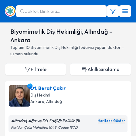
Doktor, klinik ara...
Biyomimetik Diş Hekimliği, Altındağ -
Ankara
Toplam
10
Biyomimetik Diş Hekimliği
tedavisi yapan doktor -
uzman bulundu
Filtrele
Akıllı Sıralama
Dt. Berat Çakır
Diş Hekimi
Ankara
, Altındağ
Altındağ Ağız ve Diş Sağlığı Polikliniği
Haritada Göster
Feridun Çelik Mahallesi 1048. Cadde 187 D