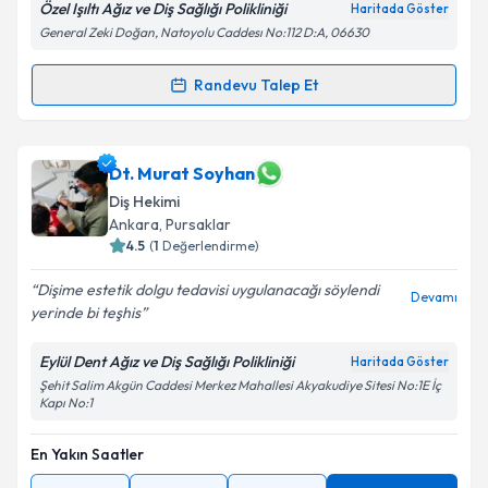
Özel Işıltı Ağız ve Diş Sağlığı Polikliniği
Haritada Göster
Takvim Talebini Gönder
General Zeki Doğan, Natoyolu Caddesı No:112 D:A, 06630
Randevu Talep Et
Randevu Takvimi Talebi
Dt. Yunus Emre Şahin
için randevu takvimi talebi
Dt. Murat Soyhan
oluşturun. Size bu uzmandan randevu almanız için bir
Diş Hekimi
takvim hazırlandığında e-posta ile bilgilendireceğiz.
Ankara
, Pursaklar
4.5
(
1
Değerlendirme)
E-posta Adresiniz
Dişime estetik dolgu tedavisi uygulanacağı söylendi
Devamı
yerinde bi teşhis
Eylül Dent Ağız ve Diş Sağlığı Polikliniği
Kişisel verilerimin işlenmesine ilişkin
Aydınlatma
Haritada Göster
Metni
'ni okudum ve kişisel verilerimin belirtilen
Şehit Salim Akgün Caddesi Merkez Mahallesi Akyakudiye Sitesi No:1E İç
Kapı No:1
kapsamda işlenmesini kabul ediyorum.
En Yakın Saatler
Takvim Talebini Gönder