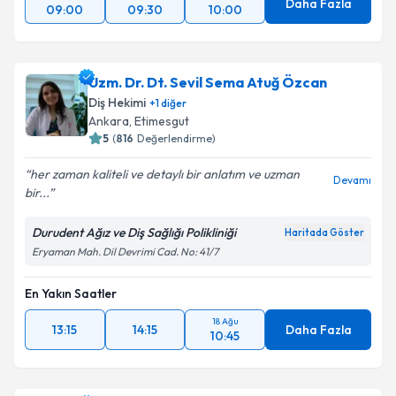
Daha Fazla
09:00
09:30
10:00
Uzm. Dr. Dt. Sevil Sema Atuğ Özcan
Diş Hekimi
+
1
diğer
Ankara
, Etimesgut
5
(
816
Değerlendirme)
her zaman kaliteli ve detaylı bir anlatım ve uzman
Devamı
bir...
Durudent Ağız ve Diş Sağlığı Polikliniği
Haritada Göster
Eryaman Mah. Dil Devrimi Cad. No: 41/7
En Yakın Saatler
18 Ağu
13:15
14:15
Daha Fazla
10:45