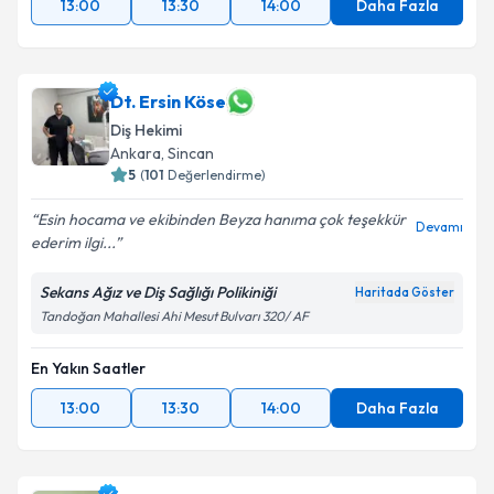
13:00
13:30
14:00
Daha Fazla
Dt. Ersin Köse
Diş Hekimi
Ankara
, Sincan
5
(
101
Değerlendirme)
Esin hocama ve ekibinden Beyza hanıma çok teşekkür
Devamı
ederim ilgi...
Sekans Ağız ve Diş Sağlığı Polikiniği
Haritada Göster
Tandoğan Mahallesi Ahi Mesut Bulvarı 320/ AF
En Yakın Saatler
13:00
13:30
14:00
Daha Fazla