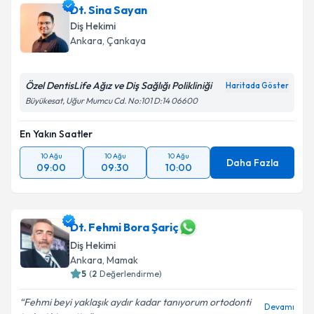
Dt. Sina Sayan
Diş Hekimi
Ankara
, Çankaya
Özel DentisLife Ağız ve Diş Sağlığı Polikliniği
Haritada Göster
Büyükesat, Uğur Mumcu Cd. No:101 D:14 06600
En Yakın Saatler
10 Ağu
10 Ağu
10 Ağu
Daha Fazla
09:00
09:30
10:00
Dt. Fehmi Bora Şariç
Diş Hekimi
Ankara
, Mamak
5
(
2
Değerlendirme)
Fehmi beyi yaklaşık aydır kadar tanıyorum ortodonti
Devamı