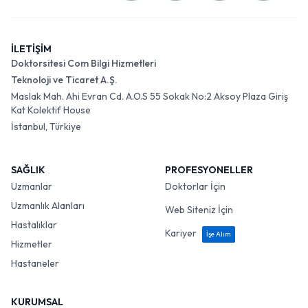
İLETİŞİM
Doktorsitesi Com Bilgi Hizmetleri
Teknoloji ve Ticaret A.Ş.
Maslak Mah. Ahi Evran Cd. A.O.S 55 Sokak No:2 Aksoy Plaza Giriş
Kat Kolektif House
İstanbul, Türkiye
SAĞLIK
PROFESYONELLER
Uzmanlar
Doktorlar İçin
Uzmanlık Alanları
Web Siteniz İçin
Hastalıklar
Kariyer
İşe Alım
Hizmetler
Hastaneler
KURUMSAL