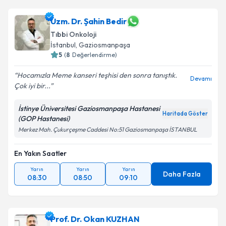
oluşturun. Size bu uzmandan randevu almanız için bir
takvim hazırlandığında e-posta ile bilgilendireceğiz.
Uzm. Dr. Şahin Bedir
Tıbbi Onkoloji
E-posta Adresiniz
İstanbul
, Gaziosmanpaşa
5
(
8
Değerlendirme)
Hocamızla Meme kanseri teşhisi den sonra tanıştık.
Devamı
Çok iyi bir...
Kişisel verilerimin işlenmesine ilişkin
Aydınlatma
Metni
'ni okudum ve kişisel verilerimin belirtilen
İstinye Üniversitesi Gaziosmanpaşa Hastanesi
kapsamda işlenmesini kabul ediyorum.
Haritada Göster
(GOP Hastanesi)
Merkez Mah. Çukurçeşme Caddesi No:51 Gaziosmanpaşa İSTANBUL
Takvim Talebini Gönder
En Yakın Saatler
Yarın
Yarın
Yarın
Daha Fazla
08:30
08:50
09:10
Prof. Dr. Okan KUZHAN