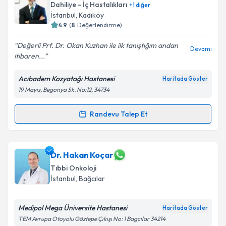
Dahiliye - İç Hastalıkları
+
1
diğer
İstanbul
, Kadıköy
4.9
(
8
Değerlendirme)
Değerli Prf. Dr. Okan Kuzhan ile ilk tanıştığım andan
Devamı
itibaren...
Acıbadem Kozyatağı Hastanesi
Haritada Göster
19 Mayıs, Begonya Sk. No:12, 34734
Randevu Talep Et
Randevu Takvimi Talebi
Prof. Dr. Okan KUZHAN
için randevu takvimi talebi
Dr. Hakan Koçar
oluşturun. Size bu uzmandan randevu almanız için bir
Tıbbi Onkoloji
takvim hazırlandığında e-posta ile bilgilendireceğiz.
İstanbul
, Bağcılar
E-posta Adresiniz
Medipol Mega Üniversite Hastanesi
Haritada Göster
TEM Avrupa Otoyolu Göztepe Çıkışı No: 1 Bagcilar 34214