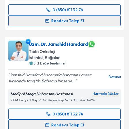
Kişisel verilerimin işlenmesine ilişkin
Aydınlatma
0 (850) 811 32 74
Randevu Takvimi Talebi
Metni
'ni okudum ve kişisel verilerimin belirtilen
Randevu Talep Et
kapsamda işlenmesini kabul ediyorum.
Dr. Hakan Koçar
için randevu takvimi talebi
oluşturun. Size bu uzmandan randevu almanız için bir
Takvim Talebini Gönder
takvim hazırlandığında e-posta ile bilgilendireceğiz.
Uzm. Dr. Jamshid Hamdard
Tıbbi Onkoloji
E-posta Adresiniz
İstanbul
, Bağcılar
5
(
1
Değerlendirme)
Jamshid Hamdard hocamızla babamın kanser
Devamı
sürecinde tanıştık. Babama bir sene...
Kişisel verilerimin işlenmesine ilişkin
Aydınlatma
Metni
'ni okudum ve kişisel verilerimin belirtilen
Medipol Mega Üniversite Hastanesi
Haritada Göster
kapsamda işlenmesini kabul ediyorum.
TEM Avrupa Otoyolu Göztepe Çıkışı No: 1 Bagcilar 34214
Takvim Talebini Gönder
0 (850) 811 32 74
Randevu Takvimi Talebi
Randevu Talep Et