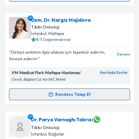
Uzm. Dr. Jamshid Hamdard
için randevu takvimi
talebi oluşturun. Size bu uzmandan randevu almanız
Uzm. Dr. Nargiz Majidova
için bir takvim hazırlandığında e-posta ile
bilgilendireceğiz.
Tıbbi Onkoloji
İstanbul
, Maltepe
E-posta Adresiniz
5
(
1
Değerlendirme)
Detaylı anlatımı ilgisi alakası için teşekkür ederim,
Devamı
tavsiye ederim
Kişisel verilerimin işlenmesine ilişkin
Aydınlatma
VM Medical Park Maltepe Hastanesi
Haritada Göster
Metni
'ni okudum ve kişisel verilerimin belirtilen
Cevizli, Bağdat Cd. No:547, 34846
kapsamda işlenmesini kabul ediyorum.
Randevu Talep Et
Randevu Takvimi Talebi
Takvim Talebini Gönder
Uzm. Dr. Nargiz Majidova
için randevu takvimi
Dr. Parya Varnaghı Tabrızı
talebi oluşturun. Size bu uzmandan randevu almanız
Tıbbi Onkoloji
için bir takvim hazırlandığında e-posta ile
İstanbul
, Bağcılar
bilgilendireceğiz.