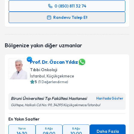
0 (850) 811 32 74
Randevu Takvimi Talebi
Randevu Talep Et
Doç. Dr. Melih Şimşek
için randevu takvimi talebi
oluşturun. Size bu uzmandan randevu almanız için bir
takvim hazırlandığında e-posta ile bilgilendireceğiz.
Bölgenize yakın diğer uzmanlar
E-posta Adresiniz
Prof. Dr. Özcan Yıldız
Tıbbi Onkoloji
İstanbul
, Küçükçekmece
Kişisel verilerimin işlenmesine ilişkin
5
(
1
Değerlendirme)
Aydınlatma
Metni
'ni okudum ve kişisel verilerimin belirtilen
kapsamda işlenmesini kabul ediyorum.
Biruni Üniversitesi Tıp Fakültesi Hastanesi
Haritada Göster
Gültepe, Halkalı Cd No: 99, 34295 Küçükçekmece/İstanbul
Takvim Talebini Gönder
En Yakın Saatler
Yarın
8 Ağu
8 Ağu
Daha Fazla
16:30
09:00
10:00