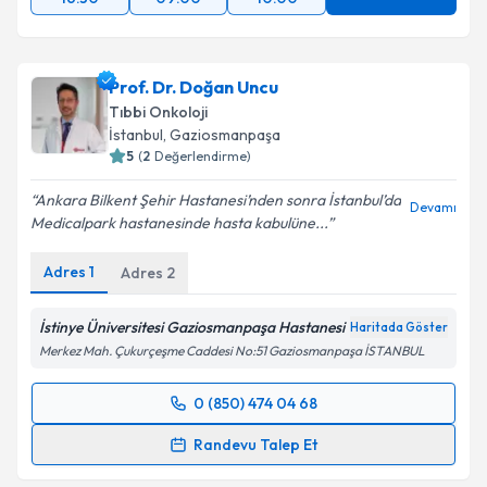
Prof. Dr. Doğan Uncu
Tıbbi Onkoloji
İstanbul
, Gaziosmanpaşa
5
(
2
Değerlendirme)
Ankara Bilkent Şehir Hastanesi’nden sonra İstanbul’da
Devamı
Medicalpark hastanesinde hasta kabulüne...
Adres
1
Adres
2
İstinye Üniversitesi Gaziosmanpaşa Hastanesi
Haritada Göster
Merkez Mah. Çukurçeşme Caddesi No:51 Gaziosmanpaşa İSTANBUL
0 (850) 474 04 68
Randevu Takvimi Talebi
Randevu Talep Et
Prof. Dr. Doğan Uncu
için randevu takvimi talebi