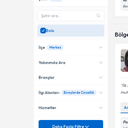
Ar
Bor
Bolu
Bölg
İlçe
Merkez
Yakınımda Ara
Branşlar
Konumuma yakın uzmanları
Merkez
göster
İlk
mutl
İlgi Alanları
Bireylerde Cinsellik
A
Hizmetler
Psikolojik Danışman
Poz
Mezuniyet
Ağrılı Cinsellik
Daha Fazla Filtre