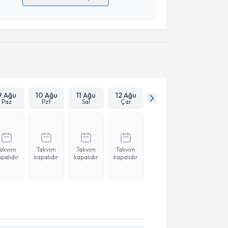
 verilerimin işlenmesine ilişkin
Aydınlatma Metni
'ni
 ve kişisel verilerimin belirtilen kapsamda
esini kabul ediyorum.
Takvim Talebini Gönder
9 Ağu
10 Ağu
11 Ağu
12 Ağu
Paz
Pzt
Sal
Çar
Takvim
Takvim
Takvim
Takvim
palıdır
kapalıdır
kapalıdır
kapalıdır