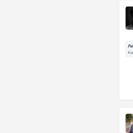
Ps
Kız