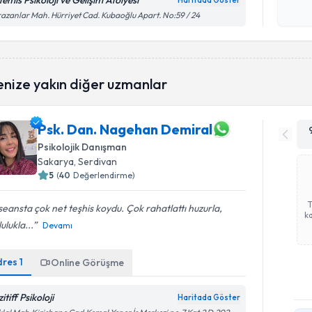
temis Psikoloji ve Gelişim Atölyesi
Haritada Göster
Kişisel
azanlar Mah. Hürriyet Cad. Kubaoğlu Apart. No:59 / 24
okudum
işlenm
enize yakın diğer uzmanlar
Psk. Dan. Nagehan Demiral
Psikolojik Danışman
Sakarya
, Serdivan
5
(
40
Değerlendirme)
 seansta çok net teşhis koydu. Çok rahatlattı huzurla,
ka
ulukla...
Devamı
dres
1
Online Görüşme
itiff Psikoloji
Haritada Göster