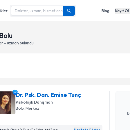
ikler
Blog
Kayıt Ol
 Bolu
or - uzman bulundu
Randevu T
Dr. Psk. 
Size bu uzm
Dr. Psk. Dan. Emine Tunç
hazırlandığ
Psikolojik Danışman
E-posta Ad
Bolu
, Merkez
B