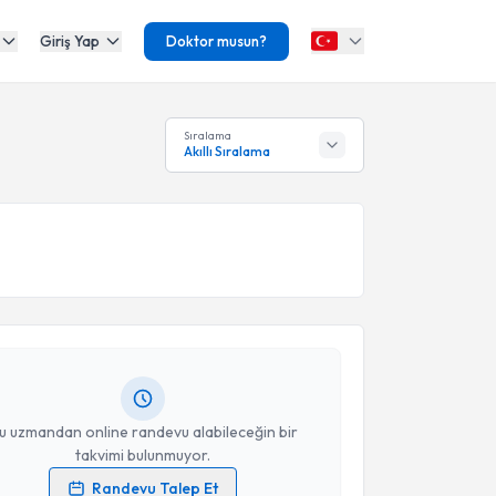
Giriş Yap
Doktor musun?
Sıralama
Akıllı Sıralama
akvimi Talebi
Dan. Emine Tunç
için randevu takvimi talebi oluşturun.
andan randevu almanız için bir takvim
ında e-posta ile bilgilendireceğiz.
resiniz
u uzmandan online randevu alabileceğin bir
takvimi bulunmuyor.
Randevu Talep Et