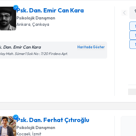
Psk. Dan. Emir Can Kara
Psikolojik Danışman
Ankara
, Çankaya
k. Dan. Emir Can Kara
Haritada Göster
ılay Mah. Sümer1 Sok No : 7/20 Firdevs Apt.
Randevu T
Psk. Dan. 
Psk. Dan. Ferhat Çıtıroğlu
oluşturun. 
Psikolojik Danışman
hazırlandığ
Kocaeli
, İzmit