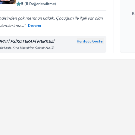
5
(
11
Değerlendirme)
E-posta Ad
B
disinden çok memnun kaldık. Çocuğum ile ilgili var olan
lemlerimiz...
Devamı
Kişisel
okudum
PATİ PSİKOTERAPİ MERKEZİ
Haritada Göster
işlenm
it Mah. Sıra Kavaklar Sokak No:18