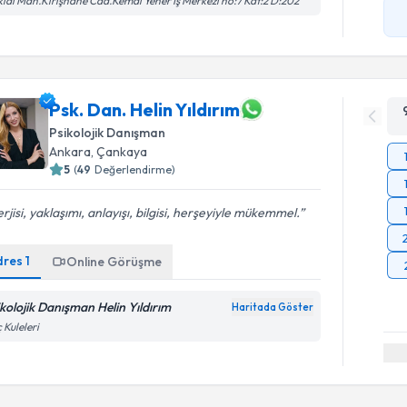
iklal Mah.Kirişhane Cad.Kemal Yener İş Merkezi no:7 Kat:2 D:202
Psk. Dan. Helin Yıldırım
Psikolojik Danışman
Ankara
, Çankaya
5
(
49
Değerlendirme)
rjisi, yaklaşımı, anlayışı, bilgisi, herşeyiyle mükemmel.
dres
1
Online Görüşme
ikolojik Danışman Helin Yıldırım
Haritada Göster
 Kuleleri