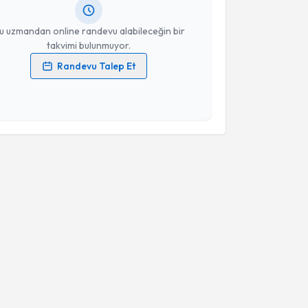
resiniz
u uzmandan online randevu alabileceğin bir
takvimi bulunmuyor.
Randevu Talep Et
 verilerimin işlenmesine ilişkin
Aydınlatma Metni
'ni
 ve kişisel verilerimin belirtilen kapsamda
esini kabul ediyorum.
Takvim Talebini Gönder