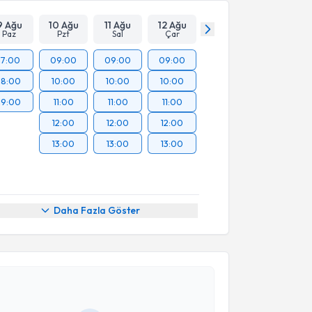
9 Ağu
10 Ağu
11 Ağu
12 Ağu
Paz
Pzt
Sal
Çar
17:00
09:00
09:00
09:00
18:00
10:00
10:00
10:00
19:00
11:00
11:00
11:00
12:00
12:00
12:00
13:00
13:00
13:00
Daha Fazla Göster
akvimi Talebi
Ferhat Çıtıroğlu
için randevu takvimi talebi
Size bu uzmandan randevu almanız için bir takvim
ında e-posta ile bilgilendireceğiz.