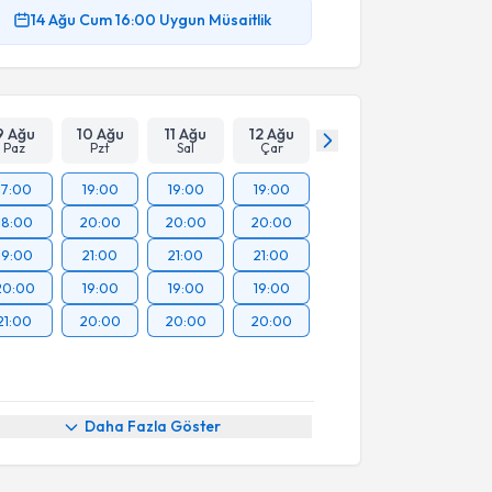
14 Ağu
Cum
16:00
Uygun Müsaitlik
9 Ağu
10 Ağu
11 Ağu
12 Ağu
Paz
Pzt
Sal
Çar
17:00
19:00
19:00
19:00
18:00
20:00
20:00
20:00
19:00
21:00
21:00
21:00
20:00
19:00
19:00
19:00
21:00
20:00
20:00
20:00
Daha Fazla Göster