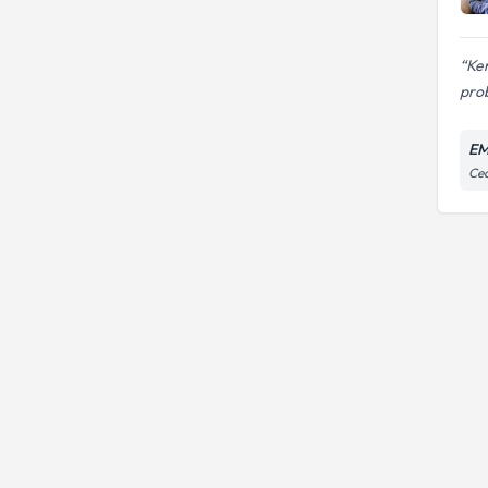
Ken
prob
EM
Ced