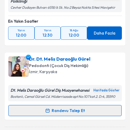
Polikliniği
Cevher Dudayev Bulvarı 6518/6 Sk. No:2 Beyaz Nokta Sitesi Mavişehir
En Yakın Saatler
Yarın
Yarın
18 Ağu
Daha Fazla
12:00
12:30
12:00
Dr. Dt. Melis Daraoğlu Gürel
Pedodonti (Çocuk Diş Hekimliği)
İzmir
, Karşıyaka
Dt. Melis Daraoğlu Gürel Diş Muayenehanesi
Haritada Göster
Bostanlı, Cemal Gürsel Cd. Müderriszade apt No:107 kat.2. D:4, 35590
Randevu Talep Et
Randevu Takvimi Talebi