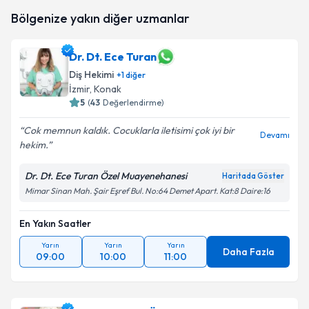
Dr. Dt. Melis Daraoğlu Gürel
için randevu takvimi
Bölgenize yakın diğer uzmanlar
talebi oluşturun. Size bu uzmandan randevu almanız
için bir takvim hazırlandığında e-posta ile
bilgilendireceğiz.
Dr. Dt. Ece Turan
Diş Hekimi
E-posta Adresiniz
+
1
diğer
İzmir
, Konak
5
(
43
Değerlendirme)
Cok memnun kaldık. Cocuklarla iletisimi çok iyi bir
Devamı
Kişisel verilerimin işlenmesine ilişkin
Aydınlatma
hekim.
Metni
'ni okudum ve kişisel verilerimin belirtilen
kapsamda işlenmesini kabul ediyorum.
Dr. Dt. Ece Turan Özel Muayenehanesi
Haritada Göster
Mimar Sinan Mah. Şair Eşref Bul. No:64 Demet Apart. Kat:8 Daire:16
Takvim Talebini Gönder
En Yakın Saatler
Yarın
Yarın
Yarın
Daha Fazla
09:00
10:00
11:00