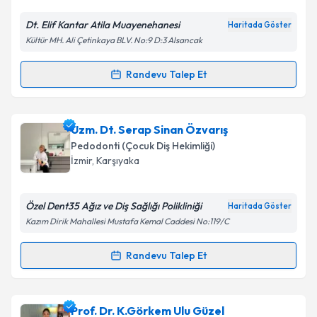
Dt. Elif Kantar Atila Muayenehanesi
Haritada Göster
Kültür MH. Ali Çetinkaya BLV. No:9 D:3 Alsancak
Randevu Talep Et
Randevu Takvimi Talebi
Uzm. Dr. Dt. Elif Kantar Atila
için randevu takvimi
Uzm. Dt. Serap Sinan Özvarış
talebi oluşturun. Size bu uzmandan randevu almanız
Pedodonti (Çocuk Diş Hekimliği)
için bir takvim hazırlandığında e-posta ile
İzmir
, Karşıyaka
bilgilendireceğiz.
E-posta Adresiniz
Özel Dent35 Ağız ve Diş Sağlığı Polikliniği
Haritada Göster
Kazım Dirik Mahallesi Mustafa Kemal Caddesi No:119/C
Randevu Talep Et
Randevu Takvimi Talebi
Kişisel verilerimin işlenmesine ilişkin
Aydınlatma
Metni
'ni okudum ve kişisel verilerimin belirtilen
kapsamda işlenmesini kabul ediyorum.
Uzm. Dt. Serap Sinan Özvarış
için randevu takvimi
Prof. Dr. K.Görkem Ulu Güzel