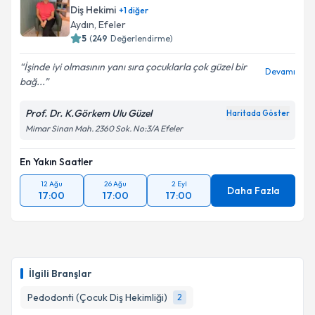
talebi oluşturun. Size bu uzmandan randevu almanız
Diş Hekimi
+
1
diğer
için bir takvim hazırlandığında e-posta ile
Takvim Talebini Gönder
Aydın
, Efeler
bilgilendireceğiz.
5
(
249
Değerlendirme)
E-posta Adresiniz
İşinde iyi olmasının yanı sıra çocuklarla çok güzel bir
Devamı
bağ...
Prof. Dr. K.Görkem Ulu Güzel
Haritada Göster
Mimar Sinan Mah. 2360 Sok. No:3/A Efeler
Kişisel verilerimin işlenmesine ilişkin
Aydınlatma
Metni
'ni okudum ve kişisel verilerimin belirtilen
kapsamda işlenmesini kabul ediyorum.
En Yakın Saatler
12 Ağu
26 Ağu
2 Eyl
Daha Fazla
17:00
17:00
17:00
Takvim Talebini Gönder
İlgili Branşlar
Pedodonti (Çocuk Diş Hekimliği)
2