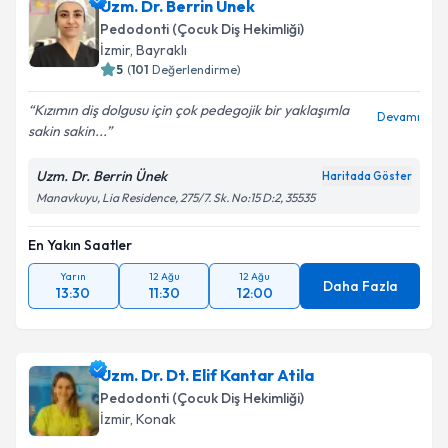
Uzm. Dr. Berrin Ünek
Pedodonti (Çocuk Diş Hekimliği)
İzmir
, Bayraklı
5
(
101
Değerlendirme)
Kızımın diş dolgusu için çok pedegojik bir yaklaşımla
Devamı
sakin sakin...
Uzm. Dr. Berrin Ünek
Haritada Göster
Manavkuyu, Lia Residence, 275/7. Sk. No:15 D:2, 35535
En Yakın Saatler
Yarın
12 Ağu
12 Ağu
Daha Fazla
13:30
11:30
12:00
Uzm. Dr. Dt. Elif Kantar Atila
Pedodonti (Çocuk Diş Hekimliği)
İzmir
, Konak