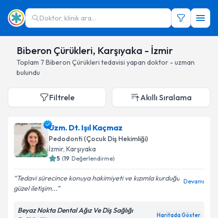
Doktor, klinik ara...
Biberon Çürükleri, Karşıyaka - İzmir
Toplam
7
Biberon Çürükleri
tedavisi yapan doktor - uzman
bulundu
Filtrele
Akıllı Sıralama
Uzm. Dt. Işıl Kaçmaz
Pedodonti (Çocuk Diş Hekimliği)
İzmir
, Karşıyaka
5
(
19
Değerlendirme)
Tedavi sürecince konuya hakimiyeti ve kızımla kurduğu
Devamı
güzel iletişim...
Beyaz Nokta Dental Ağız Ve Diş Sağlığı
Haritada Göster