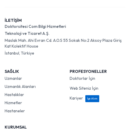
İLETİŞİM
Doktorsitesi Com Bilgi Hizmetleri
Teknoloji ve Ticaret A.Ş.
Maslak Mah. Ahi Evran Cd. A.O.S 55 Sokak No:2 Aksoy Plaza Giriş
Kat Kolektif House
İstanbul, Türkiye
SAĞLIK
PROFESYONELLER
Uzmanlar
Doktorlar İçin
Uzmanlık Alanları
Web Siteniz İçin
Hastalıklar
Kariyer
İşe Alım
Hizmetler
Hastaneler
KURUMSAL