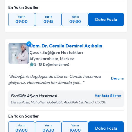
En Yakın Saatler
Yarın
Yarın
Yarın
Daha Fazla
09:00
09:15
09:30
Uzm. Dr. Cemile Demirel Açıkalın
Çocuk Sağlığı ve Hastalıkları
Afyonkarahisar
, Merkez
5
(
13
Değerlendirme)
Bebeğimiz dogdugunda itibaren Cemile hocamıza
Devamı
gidiyoruz. Hocamızdan her konuda çok...
Fertillife Afyon Hastanesi
Haritada Göster
Derviş Paşa, Mahallesi, Gobeloğlu Abdullah Cd. No:10, 03000
En Yakın Saatler
Yarın
Yarın
Yarın
Daha Fazla
09:00
09:30
10:00