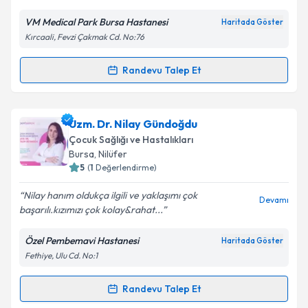
VM Medical Park Bursa Hastanesi
Haritada Göster
Kırcaali, Fevzi Çakmak Cd. No:76
Randevu Talep Et
Randevu Takvimi Talebi
Uzm. Dr. Selami Ay
için randevu takvimi talebi
Uzm. Dr. Nilay Gündoğdu
oluşturun. Size bu uzmandan randevu almanız için bir
Çocuk Sağlığı ve Hastalıkları
takvim hazırlandığında e-posta ile bilgilendireceğiz.
Bursa
, Nilüfer
5
(
1
Değerlendirme)
E-posta Adresiniz
Nilay hanım oldukça ilgili ve yaklaşımı çok
Devamı
başarılı.kızımızı çok kolay&rahat...
Özel Pembemavi Hastanesi
Haritada Göster
Kişisel verilerimin işlenmesine ilişkin
Aydınlatma
Fethiye, Ulu Cd. No:1
Metni
'ni okudum ve kişisel verilerimin belirtilen
kapsamda işlenmesini kabul ediyorum.
Randevu Talep Et
Randevu Takvimi Talebi