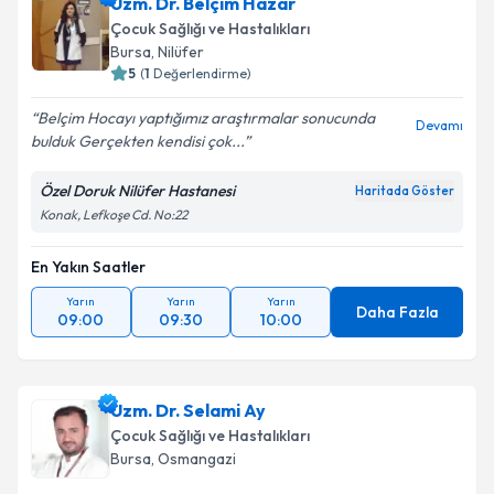
Uzm. Dr. Belçim Hazar
Çocuk Sağlığı ve Hastalıkları
Bursa
, Nilüfer
5
(
1
Değerlendirme)
Belçim Hocayı yaptığımız araştırmalar sonucunda
Devamı
bulduk Gerçekten kendisi çok...
Özel Doruk Nilüfer Hastanesi
Haritada Göster
Konak, Lefkoşe Cd. No:22
En Yakın Saatler
Yarın
Yarın
Yarın
Daha Fazla
09:00
09:30
10:00
Uzm. Dr. Selami Ay
Çocuk Sağlığı ve Hastalıkları
Bursa
, Osmangazi