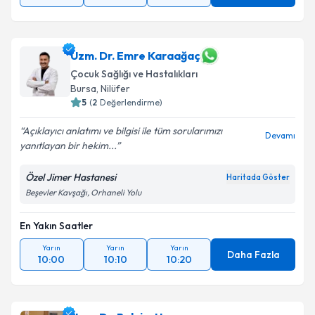
Uzm. Dr. Emre Karaağaç
Çocuk Sağlığı ve Hastalıkları
Bursa
, Nilüfer
5
(
2
Değerlendirme)
Açıklayıcı anlatımı ve bilgisi ile tüm sorularımızı
Devamı
yanıtlayan bir hekim...
Özel Jimer Hastanesi
Haritada Göster
Beşevler Kavşağı, Orhaneli Yolu
En Yakın Saatler
Yarın
Yarın
Yarın
Daha Fazla
10:00
10:10
10:20