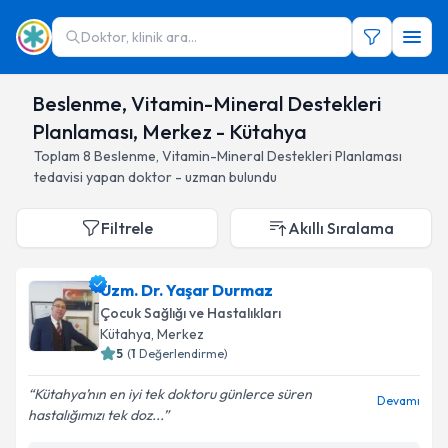
Doktor, klinik ara...
Beslenme, Vitamin-Mineral Destekleri
Planlaması, Merkez - Kütahya
Toplam
8
Beslenme, Vitamin-Mineral Destekleri Planlaması
tedavisi yapan doktor - uzman bulundu
Filtrele
Akıllı Sıralama
Uzm. Dr. Yaşar Durmaz
Çocuk Sağlığı ve Hastalıkları
Kütahya
, Merkez
5
(
1
Değerlendirme)
Kütahya’nın en iyi tek doktoru günlerce süren
Devamı
hastalığımızı tek doz...