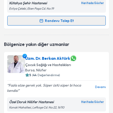
Kütahya Şehir Hastanesi
Haritada Göster
Evliya Çelebi, Eken Paşa Cd. No:19
Randevu Talep Et
Randevu Takvimi Talebi
Uzm. Dr. Yaşar Durmaz
için randevu takvimi talebi
Bölgenize yakın diğer uzmanlar
oluşturun. Size bu uzmandan randevu almanız için bir
takvim hazırlandığında e-posta ile bilgilendireceğiz.
Uzm. Dr. Berkan Aktürk
E-posta Adresiniz
Çocuk Sağlığı ve Hastalıkları
Bursa
, Nilüfer
5
(
44
Değerlendirme)
Kişisel verilerimin işlenmesine ilişkin
Aydınlatma
Fazla söze gerek yok. Süper üstü süper bi hoca
Devamı
Metni
'ni okudum ve kişisel verilerimin belirtilen
kendisi
kapsamda işlenmesini kabul ediyorum.
Özel Doruk Nilüfer Hastanesi
Haritada Göster
Konak Mahallesi, Lefkoşe Cd. No:22, 16110
Takvim Talebini Gönder