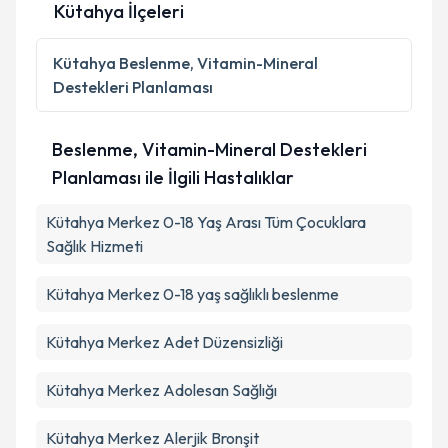
Kütahya İlçeleri
Kişisel verilerimin işlenmesine ilişkin
Aydınlatma
Kütahya
Beslenme, Vitamin-Mineral
Metni
'ni okudum ve kişisel verilerimin belirtilen
Destekleri Planlaması
kapsamda işlenmesini kabul ediyorum.
Beslenme, Vitamin-Mineral Destekleri
Takvim Talebini Gönder
Planlaması ile İlgili Hastalıklar
Kütahya Merkez 0-18 Yaş Arası Tüm Çocuklara
Sağlık Hizmeti
Kütahya Merkez 0-18 yaş sağlıklı beslenme
Kütahya Merkez Adet Düzensizliği
Kütahya Merkez Adolesan Sağlığı
Kütahya Merkez Alerjik Bronşit