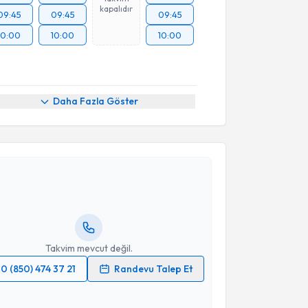
kapalıdır
09:45
09:45
09:45
10:00
10:00
10:00
Daha Fazla Göster
akvimi Talebi
Gamze Turgut Bağdaçiçek
için randevu takvimi
turun. Size bu uzmandan randevu almanız için bir
rlandığında e-posta ile bilgilendireceğiz.
resiniz
Takvim mevcut değil.
0 (850) 474 37 21
Randevu Talep Et
 verilerimin işlenmesine ilişkin
Aydınlatma Metni
'ni
 ve kişisel verilerimin belirtilen kapsamda