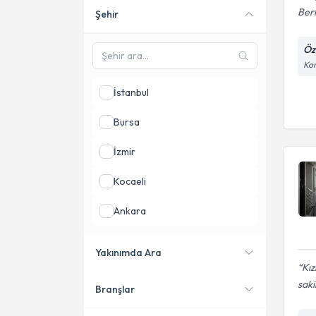
Berk
Şehir
Online danışmanlık sunan
uzmanları göster
Öz
Kon
İstanbul
Bursa
İzmir
Kocaeli
Ankara
Muğla
Yakınımda Ara
Kız
Sakarya
saki
Branşlar
Konumuma yakın uzmanları
göster