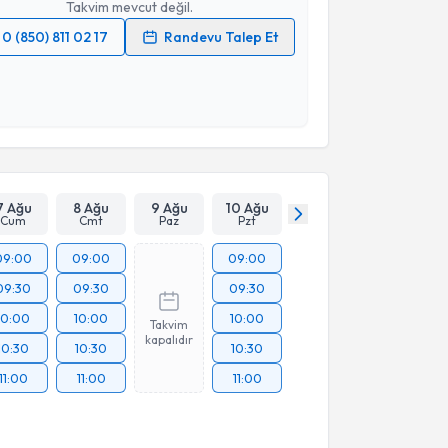
Takvim mevcut değil.
0 (850) 811 02 17
Randevu Talep Et
 verilerimin işlenmesine ilişkin
Aydınlatma Metni
'ni
 ve kişisel verilerimin belirtilen kapsamda
esini kabul ediyorum.
Takvim Talebini Gönder
7 Ağu
8 Ağu
9 Ağu
10 Ağu
Cum
Cmt
Paz
Pzt
09:00
09:00
09:00
09:30
09:30
09:30
10:00
10:00
10:00
Takvim
kapalıdır
10:30
10:30
10:30
11:00
11:00
11:00