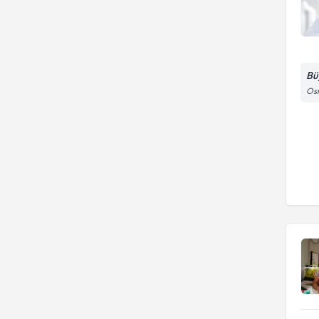
Bü
Osm