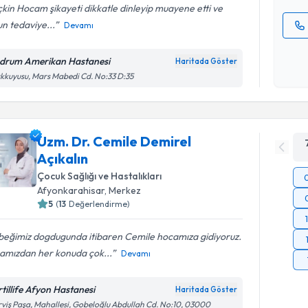
kin Hocam şikayeti dikkatle dinleyip muayene etti ve
n tedaviye...
Devamı
Kişisel
okudum
drum Amerikan Hastanesi
Haritada Göster
işlenm
kkuyusu, Mars Mabedi Cd. No:33 D:35
Uzm. Dr. Cemile Demirel
Açıkalın
Çocuk Sağlığı ve Hastalıkları
Afyonkarahisar
,
Merkez
5
(
13
Değerlendirme)
beğimiz dogdugunda itibaren Cemile hocamıza gidiyoruz.
amızdan her konuda çok...
Devamı
rtillife Afyon Hastanesi
Haritada Göster
viş Paşa, Mahallesi, Gobeloğlu Abdullah Cd. No:10, 03000