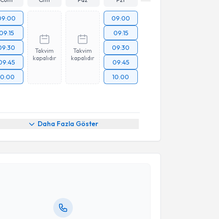
09:00
09:00
09:15
09:15
09:30
09:30
Takvim
Takvim
kapalıdır
kapalıdır
09:45
09:45
10:00
10:00
Daha Fazla Göster
akvimi Talebi
eçkin Kurt
için randevu takvimi talebi oluşturun. Size
 randevu almanız için bir takvim hazırlandığında e-
lgilendireceğiz.
resiniz