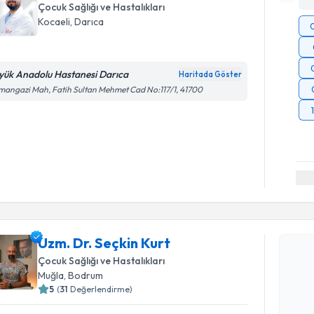
Çocuk Sağlığı ve Hastalıkları
Kocaeli
,
Darıca
yük Anadolu Hastanesi Darıca
Haritada Göster
angazi Mah, Fatih Sultan Mehmet Cad No:117/1, 41700
Randevu T
Uzm. Dr. S
Uzm. Dr. Seçkin Kurt
bu uzmandan
Çocuk Sağlığı ve Hastalıkları
posta ile bi
Muğla
,
Bodrum
5
(
31
Değerlendirme)
E-posta Ad