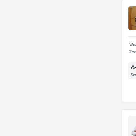
Bel
Gerç
Öz
Kon