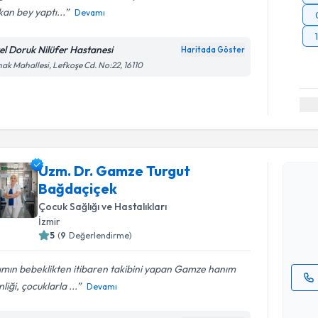
an bey yaptı...
Devamı
el Doruk Nilüfer Hastanesi
Haritada Göster
ak Mahallesi, Lefkoşe Cd. No:22, 16110
Randevu T
Uzm. Dr. Gamze Turgut
Uzm. Dr. 
Bağdaçiçek
talebi oluş
takvim hazı
Çocuk Sağlığı ve Hastalıkları
İzmir
E-posta Ad
5
(
9
Değerlendirme)
ımın bebeklikten itibaren takibini yapan Gamze hanım
nliği, çocuklarla ...
Devamı
Kişisel
okudum