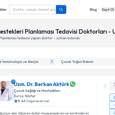
ikler
Blog
Kayıt Ol
stekleri Planlaması Tedavisi Doktorları -
Planlaması
tedavisi yapan doktor - uzman bulundu.
 İmmünolojisi ve Alerjisi
Çocuk Yoğun Bakımı
1
Uzm. Dr. Berkan Aktürk
Çocuk Sağlığı ve Hastalıkları
Bursa
,
Nilüfer
5
(
43
Değerlendirme)
umun dan itibaren bütün muayenelerini ve kontrollerini