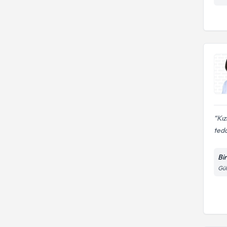
Kız
tedav
Bi
Gül