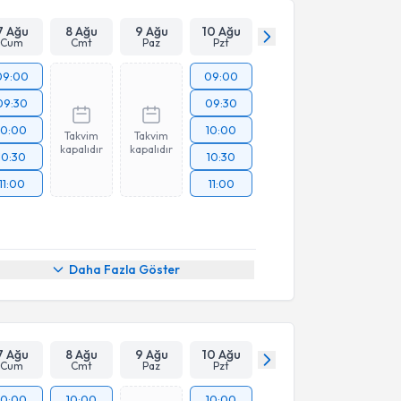
7 Ağu
8 Ağu
9 Ağu
10 Ağu
Cum
Cmt
Paz
Pzt
09:00
09:00
09:30
09:30
10:00
10:00
Takvim
Takvim
kapalıdır
kapalıdır
10:30
10:30
11:00
11:00
Daha Fazla Göster
7 Ağu
8 Ağu
9 Ağu
10 Ağu
Cum
Cmt
Paz
Pzt
10:00
10:00
10:00