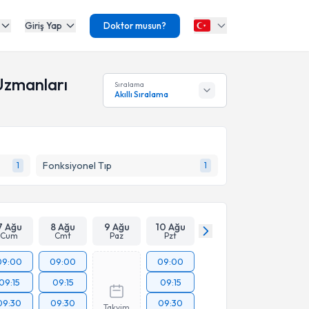
Giriş Yap
Doktor musun?
 Uzmanları
Sıralama
Akıllı Sıralama
Fonksiyonel Tıp
1
1
7 Ağu
8 Ağu
9 Ağu
10 Ağu
Cum
Cmt
Paz
Pzt
09:00
09:00
09:00
09:15
09:15
09:15
09:30
09:30
09:30
Takvim