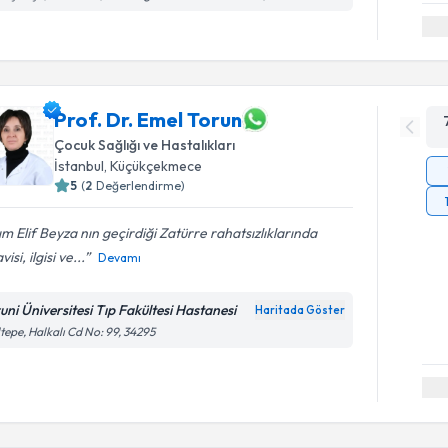
Prof. Dr. Emel Torun
Çocuk Sağlığı ve Hastalıkları
İstanbul
,
Küçükçekmece
5
(
2
Değerlendirme)
ım Elif Beyza nın geçirdiği Zatürre rahatsızlıklarında
isi, ilgisi ve...
Devamı
runi Üniversitesi Tıp Fakültesi Hastanesi
Haritada Göster
tepe, Halkalı Cd No: 99, 34295