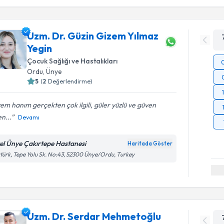
Uzm. Dr. Güzin Gizem Yılmaz
Yegin
Çocuk Sağlığı ve Hastalıkları
Ordu
,
Ünye
5
(
2
Değerlendirme)
em hanım gerçekten çok ilgili, güler yüzlü ve güven
n...
Devamı
el Ünye Çakırtepe Hastanesi
Haritada Göster
türk, Tepe Yolu Sk. No:43, 52300 Ünye/Ordu, Turkey
Uzm. Dr. Serdar Mehmetoğlu