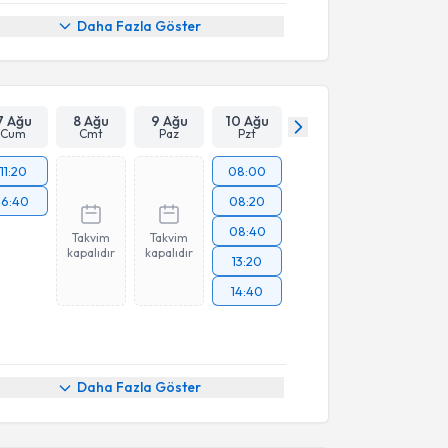
Daha Fazla Göster
7 Ağu
8 Ağu
9 Ağu
10 Ağu
Cum
Cmt
Paz
Pzt
11:20
08:00
16:40
08:20
08:40
Takvim
Takvim
kapalıdır
kapalıdır
13:20
14:40
Daha Fazla Göster