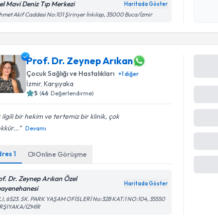
el Mavi Deniz Tıp Merkezi
Haritada Göster
işlenm
met Akif Caddesi No:101 Şirinyer İnkılap, 35000 Buca/İzmir
Prof. Dr. Zeynep Arıkan
Çocuk Sağlığı ve Hastalıkları
+
1
diğer
İzmir
,
Karşıyaka
5
(
46
Değerlendirme)
 ilgili bir hekim ve tertemiz bir klinik, çok
kkür...
Devamı
dres
1
Online Görüşme
of. Dr. Zeynep Arıkan Özel
Haritada Göster
ayenehanesi
I, 6523. SK. PARK YAŞAM OFİSLERİ No:32B KAT:1 NO:104, 35550
RŞIYAKA/İZMİR