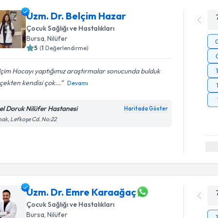
Uzm. Dr. Belçim Hazar
Çocuk Sağlığı ve Hastalıkları
Bursa
,
Nilüfer
5
(
1
Değerlendirme)
çim Hocayı yaptığımız araştırmalar sonucunda bulduk
ekten kendisi çok...
Devamı
el Doruk Nilüfer Hastanesi
Haritada Göster
ak, Lefkoşe Cd. No:22
Uzm. Dr. Emre Karaağaç
Çocuk Sağlığı ve Hastalıkları
Bursa
,
Nilüfer