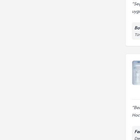
Seç
uygu
Bo
Tür
Be
Hoc
Fe
Der