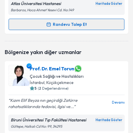
Atlas Üniversitesi Hastanesi
Haritada Göster
Barbaros, Hoca Ahmet Yesevi Cd. No:149
Randevu Talep Et
Randevu Takvimi Talebi
Uzm. Dr. Özlem Erkan Işık
için randevu takvimi
Bölgenize yakın diğer uzmanlar
talebi oluşturun. Size bu uzmandan randevu almanız
için bir takvim hazırlandığında e-posta ile
bilgilendireceğiz.
Prof. Dr. Emel Torun
Çocuk Sağlığı ve Hastalıkları
E-posta Adresiniz
İstanbul
, Küçükçekmece
5
(
2
Değerlendirme)
Kızım Elif Beyza nın geçirdiği Zatürre
Devamı
Kişisel verilerimin işlenmesine ilişkin
Aydınlatma
rahatsızlıklarında tedavisi, ilgisi ve...
Metni
'ni okudum ve kişisel verilerimin belirtilen
kapsamda işlenmesini kabul ediyorum.
Biruni Üniversitesi Tıp Fakültesi Hastanesi
Haritada Göster
Gültepe, Halkalı Cd No: 99, 34295