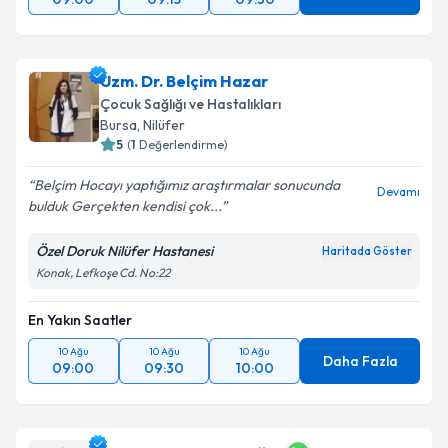
Uzm. Dr. Belçim Hazar
Çocuk Sağlığı ve Hastalıkları
Bursa
, Nilüfer
5
(
1
Değerlendirme)
Belçim Hocayı yaptığımız araştırmalar sonucunda
Devamı
bulduk Gerçekten kendisi çok...
Özel Doruk Nilüfer Hastanesi
Haritada Göster
Konak, Lefkoşe Cd. No:22
En Yakın Saatler
10 Ağu
10 Ağu
10 Ağu
Daha Fazla
09:00
09:30
10:00