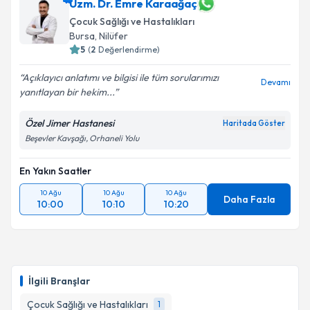
Uzm. Dr. Emre Karaağaç
Çocuk Sağlığı ve Hastalıkları
Bursa
, Nilüfer
5
(
2
Değerlendirme)
Açıklayıcı anlatımı ve bilgisi ile tüm sorularımızı
Devamı
yanıtlayan bir hekim...
Özel Jimer Hastanesi
Haritada Göster
Beşevler Kavşağı, Orhaneli Yolu
En Yakın Saatler
10 Ağu
10 Ağu
10 Ağu
Daha Fazla
10:00
10:10
10:20
İlgili Branşlar
Çocuk Sağlığı ve Hastalıkları
1