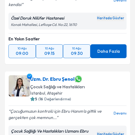
Devamı
kendisi
Özel Doruk Nilüfer Hastanesi
Haritada Göster
Kişisel verilerimin işlenmesine ilişkin
Aydınlatma
Konak Mahallesi, Lefkoşe Cd. No:22, 16110
Metni
'ni okudum ve kişisel verilerimin belirtilen
kapsamda işlenmesini kabul ediyorum.
En Yakın Saatler
10 Ağu
10 Ağu
10 Ağu
Daha Fazla
09:00
09:15
09:30
Takvim Talebini Gönder
Uzm. Dr. Ebru Şenol
Çocuk Sağlığı ve Hastalıkları
İstanbul
, Ataşehir
5
(
16
Değerlendirme)
Çocuğumuzun kontrolü için Ebru Hanım’a gittik ve
Devamı
gerçekten çok memnun...
Çocuk Sağlığı Ve Hastalıkları Uzmanı Ebru
Haritada Göster