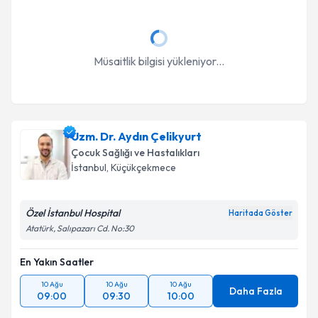
Takvim Talebini Gönder
Müsaitlik bilgisi yükleniyor...
Uzm. Dr. Aydın Çelikyurt
Çocuk Sağlığı ve Hastalıkları
İstanbul
, Küçükçekmece
Özel İstanbul Hospital
Haritada Göster
Atatürk, Salıpazarı Cd. No:30
En Yakın Saatler
10 Ağu
10 Ağu
10 Ağu
Daha Fazla
09:00
09:30
10:00