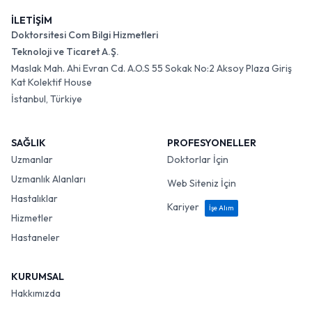
İLETİŞİM
Doktorsitesi Com Bilgi Hizmetleri
Teknoloji ve Ticaret A.Ş.
Maslak Mah. Ahi Evran Cd. A.O.S 55 Sokak No:2 Aksoy Plaza Giriş
Kat Kolektif House
İstanbul, Türkiye
SAĞLIK
PROFESYONELLER
Uzmanlar
Doktorlar İçin
Uzmanlık Alanları
Web Siteniz İçin
Hastalıklar
Kariyer
İşe Alım
Hizmetler
Hastaneler
KURUMSAL
Hakkımızda