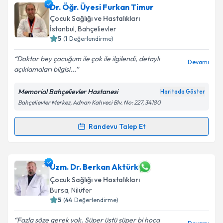
Dr. Öğr. Üyesi Furkan Timur
Çocuk Sağlığı ve Hastalıkları
İstanbul
, Bahçelievler
5
(
1
Değerlendirme)
Doktor bey çocuğum ile çok ile ilgilendi, detaylı
Devamı
açıklamaları bilgisi...
Memorial Bahçelievler Hastanesi
Haritada Göster
Bahçelievler Merkez, Adnan Kahveci Blv. No: 227, 34180
Randevu Talep Et
Randevu Takvimi Talebi
Dr. Öğr. Üyesi Furkan Timur
için randevu takvimi
Uzm. Dr. Berkan Aktürk
talebi oluşturun. Size bu uzmandan randevu almanız
Çocuk Sağlığı ve Hastalıkları
için bir takvim hazırlandığında e-posta ile
Bursa
, Nilüfer
bilgilendireceğiz.
5
(
44
Değerlendirme)
E-posta Adresiniz
Fazla söze gerek yok. Süper üstü süper bi hoca