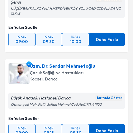
Şenol
KÜÇÜKBAKKALKÖY MAH MERDİVENKÖY YOLU CAD CZD PLAZA NO
12 K: 2
En Yakın Saatler
10 Ağu
10 Ağu
10 Ağu
Daha Fazla
09:00
09:30
10:00
Uzm. Dr. Serdar Mehmetoğlu
Çocuk Sağlığı ve Hastalıkları
Kocaeli
, Darıca
Büyük Anadolu Hastanesi Darıca
Haritada Göster
Osmangazi Mah, Fatih Sultan Mehmet Cad No:117/1, 41700
En Yakın Saatler
10 Ağu
10 Ağu
10 Ağu
Daha Fazla
09:00
09:15
09:30