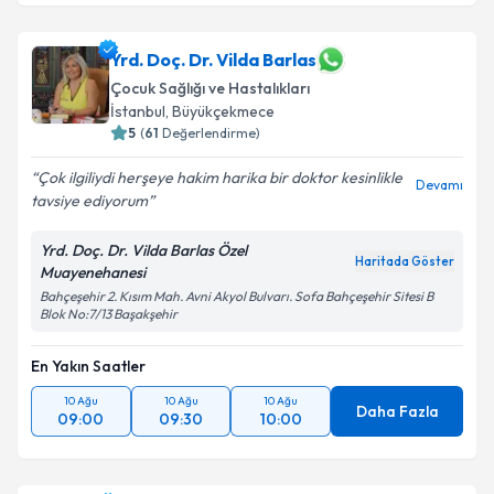
Yrd. Doç. Dr. Vilda Barlas
Çocuk Sağlığı ve Hastalıkları
İstanbul
, Büyükçekmece
5
(
61
Değerlendirme)
Çok ilgiliydi herşeye hakim harika bir doktor kesinlikle
Devamı
tavsiye ediyorum
Yrd. Doç. Dr. Vilda Barlas Özel
Haritada Göster
Muayenehanesi
Bahçeşehir 2. Kısım Mah. Avni Akyol Bulvarı. Sofa Bahçeşehir Sitesi B
Blok No:7/13 Başakşehir
En Yakın Saatler
10 Ağu
10 Ağu
10 Ağu
Daha Fazla
09:00
09:30
10:00