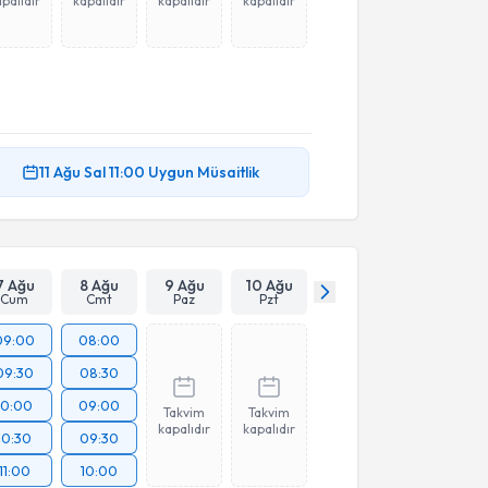
palıdır
kapalıdır
kapalıdır
kapalıdır
11 Ağu
Sal
11:00
Uygun Müsaitlik
7 Ağu
8 Ağu
9 Ağu
10 Ağu
Cum
Cmt
Paz
Pzt
09:00
08:00
09:30
08:30
10:00
09:00
Takvim
Takvim
kapalıdır
kapalıdır
10:30
09:30
11:00
10:00