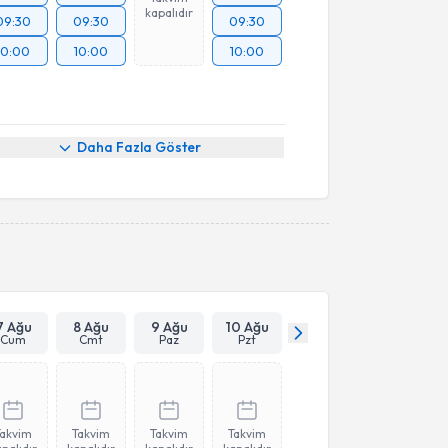
kapalıdır
09:30
09:30
09:30
10:00
10:00
10:00
Daha Fazla Göster
7 Ağu
8 Ağu
9 Ağu
10 Ağu
Cum
Cmt
Paz
Pzt
Takvim
Takvim
Takvim
Takvim