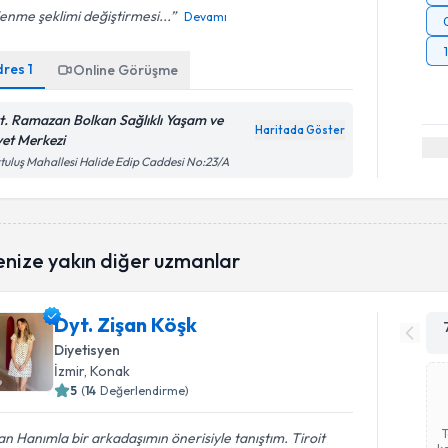
enme şeklimi değiştirmesi...
Devamı
dres
1
Online Görüşme
t. Ramazan Bolkan Sağlıklı Yaşam ve
Haritada Göster
yet Merkezi
tuluş Mahallesi Halide Edip Caddesi No:23/A
enize yakın diğer uzmanlar
Dyt. Zişan Köşk
Diyetisyen
İzmir
, Konak
5
(
14
Değerlendirme)
an Hanımla bir arkadaşımın önerisiyle tanıştım. Tiroit