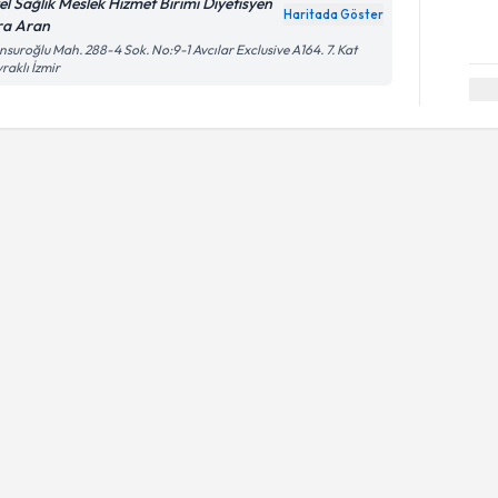
el Sağlık Meslek Hizmet Birimi Diyetisyen
Haritada Göster
ra Aran
suroğlu Mah. 288-4 Sok. No:9-1 Avcılar Exclusive A164. 7. Kat
raklı İzmir