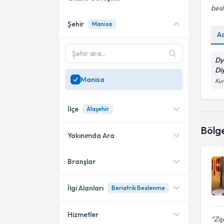
besl
Şehir
Manisa
Online danışmanlık sunan
A
uzmanları göster
Sadece
Manisa
bölgesinde
Dy
uzman ara
Di
Manisa
Kur
İlçe
Alaşehir
Bölg
Yakınımda Ara
Branşlar
Konumuma yakın uzmanları
Alaşehir
göster
İlgi Alanları
Beriatrik Beslenme
Hizmetler
Diyetisyen
Ziş