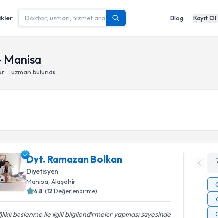
ikler
Blog
Kayıt Ol
- Manisa
or - uzman bulundu
Dyt. Ramazan Bolkan
Diyetisyen
Manisa
, Alaşehir
4.8
(
12
Değerlendirme)
lıklı beslenme ile ilgili bilgilendirmeler yapması sayesinde