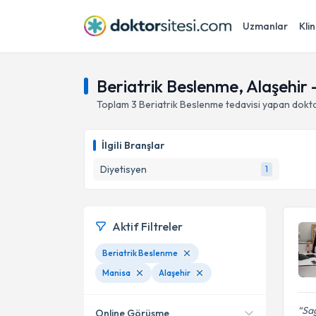
Uzmanlar
Klin
Beriatrik Beslenme, Alaşehir 
Toplam
3
Beriatrik Beslenme
tedavisi yapan dokt
İlgili Branşlar
Diyetisyen
1
Aktif Filtreler
Beriatrik Beslenme
Manisa
Alaşehir
Sağ
Online Görüşme