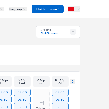
Giriş Yap
Doktor musun?
Sıralama
Akıllı Sıralama
7 Ağu
8 Ağu
9 Ağu
10 Ağu
Cum
Cmt
Paz
Pzt
08:00
08:00
08:00
08:30
08:30
08:30
09:00
09:00
09:00
Takvim