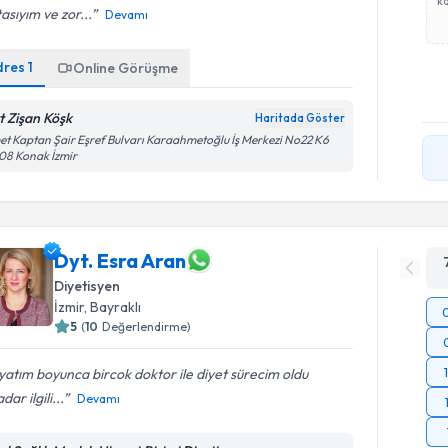
ka
asıyım ve zor...
Devamı
dres
1
Online Görüşme
t Zişan Köşk
Haritada Göster
et Kaptan Şair Eşref Bulvarı Karaahmetoğlu İş Merkezi No22 K6
08 Konak İzmir
Dyt. Esra Aran
Diyetisyen
İzmir
, Bayraklı
5
(
10
Değerlendirme)
atım boyunca bircok doktor ile diyet sürecim oldu
dar ilgili...
Devamı