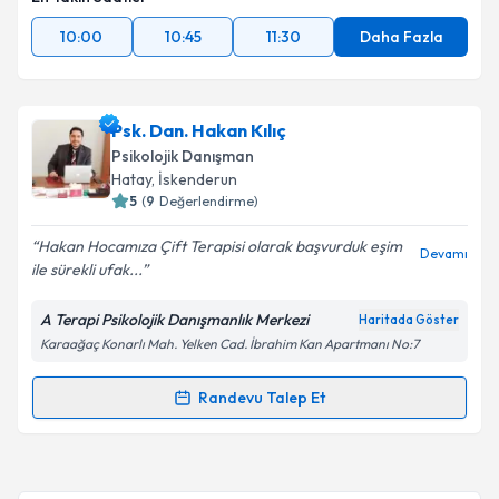
10:00
10:45
11:30
Daha Fazla
Psk. Dan. Hakan Kılıç
Psikolojik Danışman
Hatay
, İskenderun
5
(
9
Değerlendirme)
Hakan Hocamıza Çift Terapisi olarak başvurduk eşim
Devamı
ile sürekli ufak...
A Terapi Psikolojik Danışmanlık Merkezi
Haritada Göster
Karaağaç Konarlı Mah. Yelken Cad. İbrahim Kan Apartmanı No:7
Randevu Talep Et
Randevu Takvimi Talebi
Psk. Dan. Hakan Kılıç
için randevu takvimi talebi