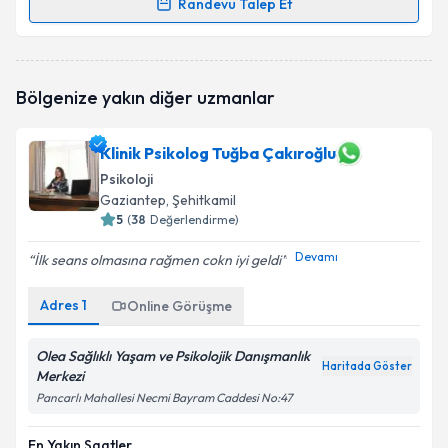
Randevu Talep Et
Randevu Takvimi Talebi
Psk. Kevser Sağlam
için randevu takvimi talebi
Bölgenize yakın diğer uzmanlar
oluşturun. Size bu uzmandan randevu almanız için bir
takvim hazırlandığında e-posta ile bilgilendireceğiz.
Klinik Psikolog Tuğba Çakıroğlu
E-posta Adresiniz
Psikoloji
Gaziantep
, Şehitkamil
5
(
38
Değerlendirme)
Devamı
Kişisel verilerimin işlenmesine ilişkin
Aydınlatma
İlk seans olmasına rağmen cokn iyi geldi
Metni
'ni okudum ve kişisel verilerimin belirtilen
kapsamda işlenmesini kabul ediyorum.
Adres
1
Online Görüşme
Olea Sağlıklı Yaşam ve Psikolojik Danışmanlık
Takvim Talebini Gönder
Haritada Göster
Merkezi
Pancarlı Mahallesi Necmi Bayram Caddesi No:47
En Yakın Saatler