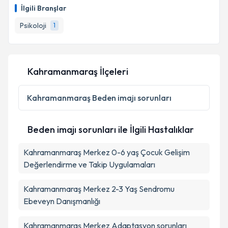
oluşturun. Size bu uzmandan randevu almanız için bir
İlgili Branşlar
takvim hazırlandığında e-posta ile bilgilendireceğiz.
Psikoloji
1
E-posta Adresiniz
Kahramanmaraş İlçeleri
Kişisel verilerimin işlenmesine ilişkin
Aydınlatma
Metni
'ni okudum ve kişisel verilerimin belirtilen
Kahramanmaraş
Beden imajı sorunları
kapsamda işlenmesini kabul ediyorum.
Beden imajı sorunları ile İlgili Hastalıklar
Takvim Talebini Gönder
Kahramanmaraş Merkez 0-6 yaş Çocuk Gelişim
Değerlendirme ve Takip Uygulamaları
Kahramanmaraş Merkez 2-3 Yaş Sendromu
Ebeveyn Danışmanlığı
Kahramanmaraş Merkez Adaptasyon sorunları