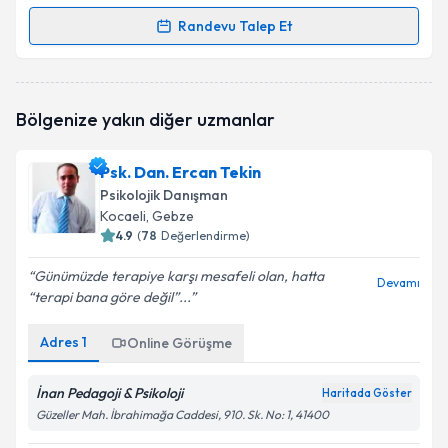
Randevu Talep Et
Randevu Takvimi Talebi
Psk. Dan. Ferhat Çıtıroğlu
için randevu takvimi
Bölgenize yakın diğer uzmanlar
talebi oluşturun. Size bu uzmandan randevu almanız
için bir takvim hazırlandığında e-posta ile
bilgilendireceğiz.
Psk. Dan. Ercan Tekin
Psikolojik Danışman
E-posta Adresiniz
Kocaeli
, Gebze
4.9
(
78
Değerlendirme)
Günümüzde terapiye karşı mesafeli olan, hatta
Devamı
“terapi bana göre değil”...
Kişisel verilerimin işlenmesine ilişkin
Aydınlatma
Metni
'ni okudum ve kişisel verilerimin belirtilen
kapsamda işlenmesini kabul ediyorum.
Adres
1
Online Görüşme
İnan Pedagoji & Psikoloji
Haritada Göster
Takvim Talebini Gönder
Güzeller Mah. İbrahimağa Caddesi, 910. Sk. No: 1, 41400