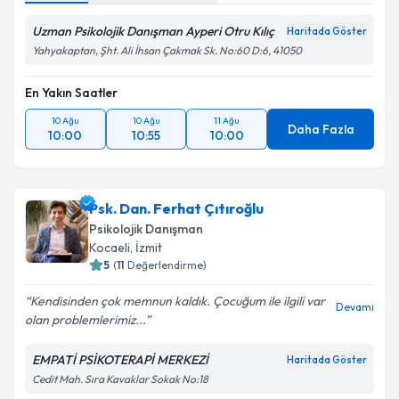
Uzman Psikolojik Danışman Ayperi Otru Kılıç
Haritada Göster
Yahyakaptan, Şht. Ali İhsan Çakmak Sk. No:60 D:6, 41050
En Yakın Saatler
10 Ağu
10 Ağu
11 Ağu
Daha Fazla
10:00
10:55
10:00
Psk. Dan. Ferhat Çıtıroğlu
Psikolojik Danışman
Kocaeli
, İzmit
5
(
11
Değerlendirme)
Kendisinden çok memnun kaldık. Çocuğum ile ilgili var
Devamı
olan problemlerimiz...
EMPATİ PSİKOTERAPİ MERKEZİ
Haritada Göster
Cedit Mah. Sıra Kavaklar Sokak No:18