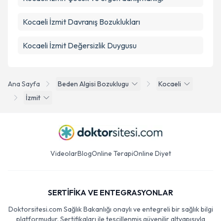
Kocaeli İzmit Davranış Bozuklukları
Kocaeli İzmit Değersizlik Duygusu
Ana Sayfa
Beden Algisi Bozuklugu
Kocaeli
İzmit
Videolar
Blog
Online Terapi
Online Diyet
SERTİFİKA VE ENTEGRASYONLAR
Doktorsitesi.com Sağlık Bakanlığı onaylı ve entegreli bir sağlık bilgi
platformudur. Sertifikaları ile tescillenmiş güvenilir altyapısıyla