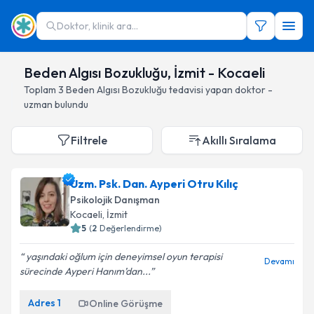
Doktor, klinik ara...
Beden Algısı Bozukluğu, İzmit - Kocaeli
Toplam
3
Beden Algısı Bozukluğu
tedavisi yapan doktor -
uzman bulundu
Filtrele
Akıllı Sıralama
Uzm. Psk. Dan. Ayperi Otru Kılıç
Psikolojik Danışman
Kocaeli
, İzmit
5
(
2
Değerlendirme)
yaşındaki oğlum için deneyimsel oyun terapisi
Devamı
sürecinde Ayperi Hanım’dan...
Adres
1
Online Görüşme