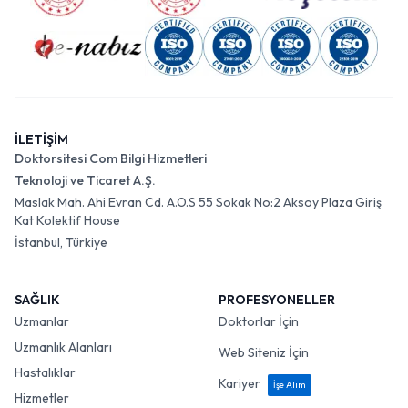
İLETİŞİM
Doktorsitesi Com Bilgi Hizmetleri
Teknoloji ve Ticaret A.Ş.
Maslak Mah. Ahi Evran Cd. A.O.S 55 Sokak No:2 Aksoy Plaza Giriş
Kat Kolektif House
İstanbul, Türkiye
SAĞLIK
PROFESYONELLER
Uzmanlar
Doktorlar İçin
Uzmanlık Alanları
Web Siteniz İçin
Hastalıklar
Kariyer
İşe Alım
Hizmetler