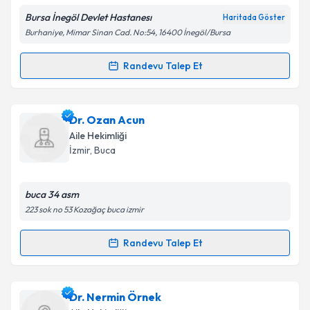
Bursa İnegöl Devlet Hastanesı
Haritada Göster
Kişisel verilerimin işlenmesine ilişkin
Aydınlatma
Burhaniye, Mimar Sinan Cad. No:54, 16400 İnegöl/Bursa
Metni
'ni okudum ve kişisel verilerimin belirtilen
kapsamda işlenmesini kabul ediyorum.
Randevu Talep Et
Randevu Takvimi Talebi
Takvim Talebini Gönder
Uzm. Dr. Hasan Orhan
için randevu takvimi talebi
Dr. Ozan Acun
oluşturun. Size bu uzmandan randevu almanız için bir
Aile Hekimliği
takvim hazırlandığında e-posta ile bilgilendireceğiz.
İzmir
,
Buca
E-posta Adresiniz
buca 34 asm
223 sok no 53 Kozağaç buca izmir
Kişisel verilerimin işlenmesine ilişkin
Aydınlatma
Randevu Talep Et
Randevu Takvimi Talebi
Metni
'ni okudum ve kişisel verilerimin belirtilen
kapsamda işlenmesini kabul ediyorum.
Dr. Ozan Acun
için randevu takvimi talebi oluşturun.
Dr. Nermin Örnek
Size bu uzmandan randevu almanız için bir takvim