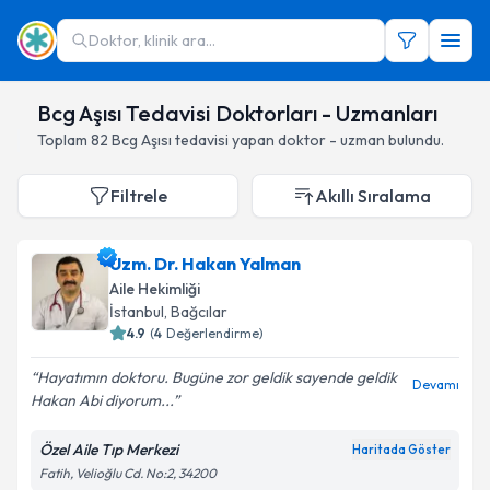
Doktor, klinik ara...
Bcg Aşısı Tedavisi Doktorları - Uzmanları
Toplam
82
Bcg Aşısı
tedavisi yapan doktor - uzman bulundu.
Filtrele
Akıllı Sıralama
Uzm. Dr. Hakan Yalman
Aile Hekimliği
İstanbul
,
Bağcılar
4.9
(
4
Değerlendirme)
Hayatımın doktoru. Bugüne zor geldik sayende geldik
Devamı
Hakan Abi diyorum...
Özel Aile Tıp Merkezi
Haritada Göster
Fatih, Velioğlu Cd. No:2, 34200