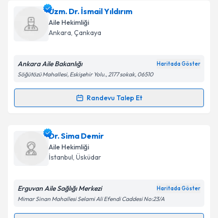
Dr. Ramazan Çoban
için randevu takvimi talebi
Uzm. Dr. İsmail Yıldırım
oluşturun. Size bu uzmandan randevu almanız için bir
Takvim Talebini Gönder
Aile Hekimliği
takvim hazırlandığında e-posta ile bilgilendireceğiz.
Ankara
,
Çankaya
E-posta Adresiniz
Ankara Aile Bakanlığı
Haritada Göster
Söğütözü Mahallesi, Eskişehir Yolu., 2177 sokak, 06510
Kişisel verilerimin işlenmesine ilişkin
Aydınlatma
Randevu Talep Et
Randevu Takvimi Talebi
Metni
'ni okudum ve kişisel verilerimin belirtilen
kapsamda işlenmesini kabul ediyorum.
Uzm. Dr. İsmail Yıldırım
için randevu takvimi talebi
Dr. Sima Demir
oluşturun. Size bu uzmandan randevu almanız için bir
Takvim Talebini Gönder
Aile Hekimliği
takvim hazırlandığında e-posta ile bilgilendireceğiz.
İstanbul
,
Üsküdar
E-posta Adresiniz
Erguvan Aile Sağlığı Merkezi
Haritada Göster
Mimar Sinan Mahallesi Selami Ali Efendi Caddesi No:23/A