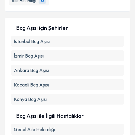
Aile Hekimliği
82
Kişisel verilerimin işlenmesine ilişkin
Aydınlatma
Bcg Aşısı
için Şehirler
Metni
'ni okudum ve kişisel verilerimin belirtilen
kapsamda işlenmesini kabul ediyorum.
İstanbul
Bcg Aşısı
İzmir
Bcg Aşısı
Takvim Talebini Gönder
Ankara
Bcg Aşısı
Kocaeli
Bcg Aşısı
Konya
Bcg Aşısı
Bcg Aşısı ile İlgili Hastalıklar
Genel Aile Hekimliği