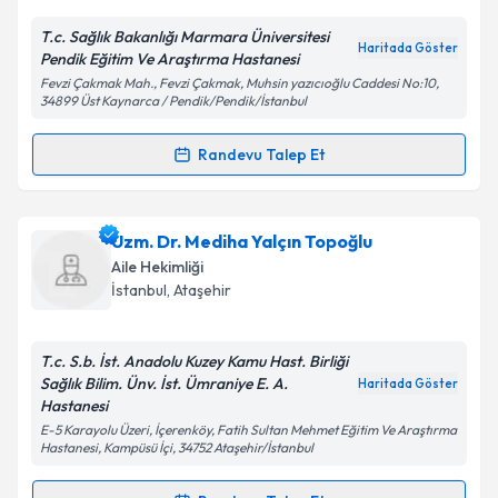
E-posta Adresiniz
T.c. Sağlık Bakanlığı Marmara Üniversitesi
Haritada Göster
Pendik Eğitim Ve Araştırma Hastanesi
Fevzi Çakmak Mah., Fevzi Çakmak, Muhsin yazıcıoğlu Caddesi No:10,
34899 Üst Kaynarca / Pendik/Pendik/İstanbul
Kişisel verilerimin işlenmesine ilişkin
Aydınlatma
Metni
'ni okudum ve kişisel verilerimin belirtilen
Randevu Talep Et
kapsamda işlenmesini kabul ediyorum.
Randevu Takvimi Talebi
Takvim Talebini Gönder
Doç. Dr. Arzu Uzuner
için randevu takvimi talebi
Uzm. Dr. Mediha Yalçın Topoğlu
oluşturun. Size bu uzmandan randevu almanız için bir
Aile Hekimliği
takvim hazırlandığında e-posta ile bilgilendireceğiz.
İstanbul
,
Ataşehir
E-posta Adresiniz
T.c. S.b. İst. Anadolu Kuzey Kamu Hast. Birliği
Sağlık Bilim. Ünv. İst. Ümraniye E. A.
Haritada Göster
Hastanesi
E-5 Karayolu Üzeri, İçerenköy, Fatih Sultan Mehmet Eğitim Ve Araştırma
Kişisel verilerimin işlenmesine ilişkin
Aydınlatma
Hastanesi, Kampüsü İçi, 34752 Ataşehir/İstanbul
Metni
'ni okudum ve kişisel verilerimin belirtilen
kapsamda işlenmesini kabul ediyorum.