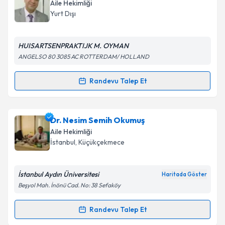
oluşturun. Size bu uzmandan randevu almanız için bir
Aile Hekimliği
takvim hazırlandığında e-posta ile bilgilendireceğiz.
Takvim Talebini Gönder
Yurt Dışı
E-posta Adresiniz
HUISARTSENPRAKTIJK M. OYMAN
ANGELSO 80 3085 AC ROTTERDAM/ HOLLAND
Kişisel verilerimin işlenmesine ilişkin
Aydınlatma
Randevu Talep Et
Randevu Takvimi Talebi
Metni
'ni okudum ve kişisel verilerimin belirtilen
kapsamda işlenmesini kabul ediyorum.
Dr. Melih Oyman
için randevu takvimi talebi
Dr. Nesim Semih Okumuş
oluşturun. Size bu uzmandan randevu almanız için bir
Takvim Talebini Gönder
Aile Hekimliği
takvim hazırlandığında e-posta ile bilgilendireceğiz.
İstanbul
,
Küçükçekmece
E-posta Adresiniz
İstanbul Aydın Üniversitesi
Haritada Göster
Beşyol Mah. İnönü Cad. No: 38 Sefaköy
Kişisel verilerimin işlenmesine ilişkin
Aydınlatma
Randevu Talep Et
Randevu Takvimi Talebi
Metni
'ni okudum ve kişisel verilerimin belirtilen