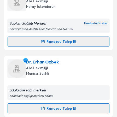
Takvim Talebini Gönder
Aile Hekimliği
hazırlandığında e-posta ile bilgilendireceğiz.
Hatay
,
İskenderun
E-posta Adresiniz
Toplum Sağlığı Merkezi
Haritada Göster
Sakarya mah.Asstsb.Alier Mercan cad.No:376
Kişisel verilerimin işlenmesine ilişkin
Aydınlatma
Randevu Talep Et
Randevu Takvimi Talebi
Metni
'ni okudum ve kişisel verilerimin belirtilen
kapsamda işlenmesini kabul ediyorum.
Dr. Nermin Örnek
için randevu takvimi talebi
Dr. Erhan Ozbek
oluşturun. Size bu uzmandan randevu almanız için bir
Takvim Talebini Gönder
Aile Hekimliği
takvim hazırlandığında e-posta ile bilgilendireceğiz.
Manisa
,
Salihli
E-posta Adresiniz
adala aile sağ. merkezi
adala aile sağlığı merkezi adala
Kişisel verilerimin işlenmesine ilişkin
Aydınlatma
Randevu Talep Et
Randevu Takvimi Talebi
Metni
'ni okudum ve kişisel verilerimin belirtilen