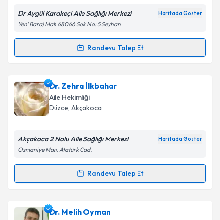
E-posta Adresiniz
Dr Aygül Karakeçi Aile Sağlığı Merkezi
Haritada Göster
Yeni Baraj Mah 68066 Sok No: 5 Seyhan
Randevu Talep Et
Randevu Takvimi Talebi
Kişisel verilerimin işlenmesine ilişkin
Aydınlatma
Metni
'ni okudum ve kişisel verilerimin belirtilen
kapsamda işlenmesini kabul ediyorum.
Uzm. Dr. Mehmet Vasfi Yücel
için randevu takvimi
Dr. Zehra İlkbahar
talebi oluşturun. Size bu uzmandan randevu almanız
Aile Hekimliği
için bir takvim hazırlandığında e-posta ile
Takvim Talebini Gönder
Düzce
,
Akçakoca
bilgilendireceğiz.
E-posta Adresiniz
Akçakoca 2 Nolu Aile Sağlığı Merkezi
Haritada Göster
Osmaniye Mah. Atatürk Cad.
Randevu Talep Et
Randevu Takvimi Talebi
Kişisel verilerimin işlenmesine ilişkin
Aydınlatma
Metni
'ni okudum ve kişisel verilerimin belirtilen
kapsamda işlenmesini kabul ediyorum.
Dr. Zehra İlkbahar
için randevu takvimi talebi
Dr. Melih Oyman