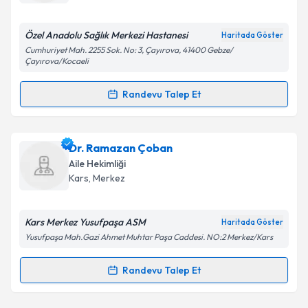
E-posta Adresiniz
Özel Anadolu Sağlık Merkezi Hastanesi
Haritada Göster
Cumhuriyet Mah. 2255 Sok. No: 3, Çayırova, 41400 Gebze/
Çayırova/Kocaeli
Kişisel verilerimin işlenmesine ilişkin
Aydınlatma
Randevu Talep Et
Metni
'ni okudum ve kişisel verilerimin belirtilen
Randevu Takvimi Talebi
kapsamda işlenmesini kabul ediyorum.
Dr. Ahmet Yanar
için randevu takvimi talebi
Dr. Ramazan Çoban
Takvim Talebini Gönder
oluşturun. Size bu uzmandan randevu almanız için bir
Aile Hekimliği
takvim hazırlandığında e-posta ile bilgilendireceğiz.
Kars
,
Merkez
E-posta Adresiniz
Kars Merkez Yusufpaşa ASM
Haritada Göster
Yusufpaşa Mah.Gazi Ahmet Muhtar Paşa Caddesi. NO:2 Merkez/Kars
Kişisel verilerimin işlenmesine ilişkin
Aydınlatma
Randevu Talep Et
Randevu Takvimi Talebi
Metni
'ni okudum ve kişisel verilerimin belirtilen
kapsamda işlenmesini kabul ediyorum.