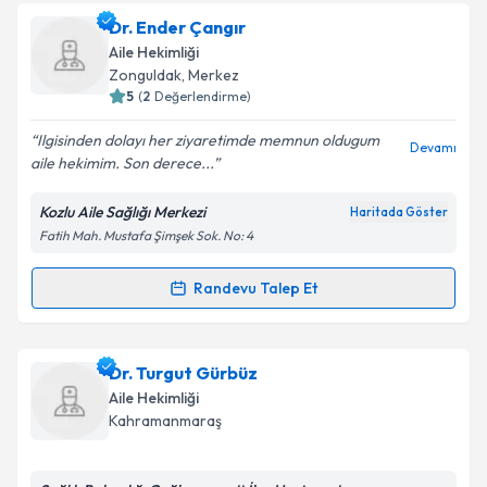
Dr. Ebru Sipahi
Takvim Talebini Gönder
için randevu takvimi talebi oluşturun.
Dr. Ender Çangır
Size bu uzmandan randevu almanız için bir takvim
Aile Hekimliği
hazırlandığında e-posta ile bilgilendireceğiz.
Zonguldak
,
Merkez
5
(
2
Değerlendirme)
E-posta Adresiniz
Ilgisinden dolayı her ziyaretimde memnun oldugum
Devamı
aile hekimim. Son derece...
Kozlu Aile Sağlığı Merkezi
Haritada Göster
Kişisel verilerimin işlenmesine ilişkin
Aydınlatma
Fatih Mah. Mustafa Şimşek Sok. No: 4
Metni
'ni okudum ve kişisel verilerimin belirtilen
kapsamda işlenmesini kabul ediyorum.
Randevu Talep Et
Randevu Takvimi Talebi
Takvim Talebini Gönder
Dr. Ender Çangır
için randevu takvimi talebi
Dr. Turgut Gürbüz
oluşturun. Size bu uzmandan randevu almanız için bir
Aile Hekimliği
takvim hazırlandığında e-posta ile bilgilendireceğiz.
Kahramanmaraş
E-posta Adresiniz