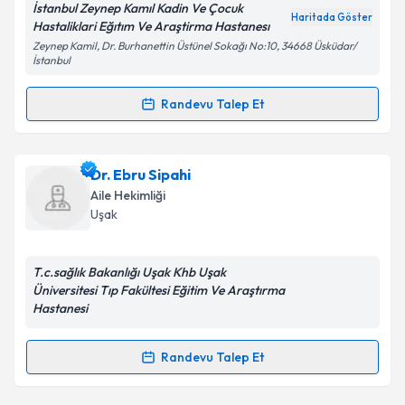
İstanbul Zeynep Kamıl Kadin Ve Çocuk
Haritada Göster
Hastaliklari Eğıtım Ve Araştirma Hastanesı
Zeynep Kamil, Dr. Burhanettin Üstünel Sokağı No:10, 34668 Üsküdar/
İstanbul
Kişisel verilerimin işlenmesine ilişkin
Aydınlatma
Metni
'ni okudum ve kişisel verilerimin belirtilen
Randevu Talep Et
kapsamda işlenmesini kabul ediyorum.
Randevu Takvimi Talebi
Takvim Talebini Gönder
Uzm. Dr. Arzu Tığlı Filizer
için randevu takvimi talebi
Dr. Ebru Sipahi
oluşturun. Size bu uzmandan randevu almanız için bir
Aile Hekimliği
takvim hazırlandığında e-posta ile bilgilendireceğiz.
Uşak
E-posta Adresiniz
T.c.sağlık Bakanlığı Uşak Khb Uşak
Üniversitesi Tıp Fakültesi Eğitim Ve Araştırma
Hastanesi
Kişisel verilerimin işlenmesine ilişkin
Aydınlatma
Metni
'ni okudum ve kişisel verilerimin belirtilen
Randevu Talep Et
Randevu Takvimi Talebi
kapsamda işlenmesini kabul ediyorum.