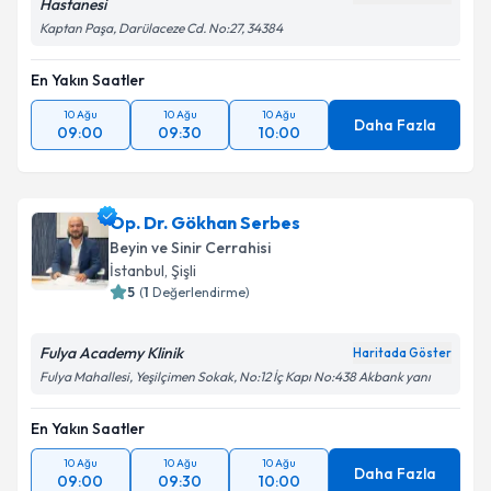
Hastanesi
Kaptan Paşa, Darülaceze Cd. No:27, 34384
En Yakın Saatler
10 Ağu
10 Ağu
10 Ağu
Daha Fazla
09:00
09:30
10:00
Op. Dr. Gökhan Serbes
Beyin ve Sinir Cerrahisi
İstanbul
, Şişli
5
(
1
Değerlendirme)
Fulya Academy Klinik
Haritada Göster
Fulya Mahallesi, Yeşilçimen Sokak, No:12 İç Kapı No:438 Akbank yanı
En Yakın Saatler
10 Ağu
10 Ağu
10 Ağu
Daha Fazla
09:00
09:30
10:00