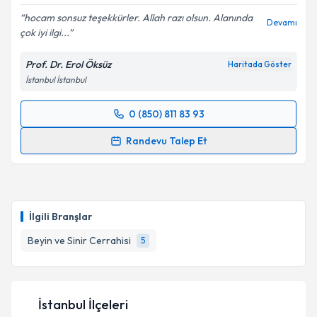
hocam sonsuz teşekkürler. Allah razı olsun. Alanında
Devamı
çok iyi ilgi...
Prof. Dr. Erol Öksüz
Haritada Göster
İstanbul İstanbul
0 (850) 811 83 93
Randevu Takvimi Talebi
Randevu Talep Et
Prof. Dr. Erol Öksüz
için randevu takvimi talebi
oluşturun. Size bu uzmandan randevu almanız için bir
takvim hazırlandığında e-posta ile bilgilendireceğiz.
İlgili Branşlar
E-posta Adresiniz
Beyin ve Sinir Cerrahisi
5
Kişisel verilerimin işlenmesine ilişkin
Aydınlatma
İstanbul İlçeleri
Metni
'ni okudum ve kişisel verilerimin belirtilen