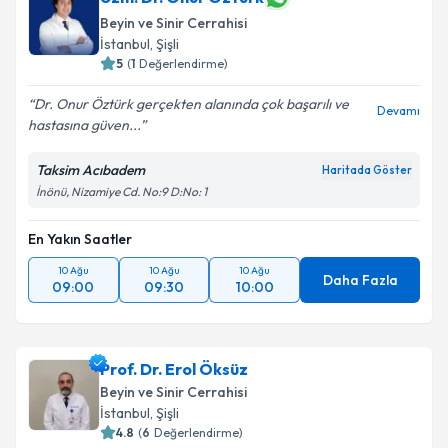
Beyin ve Sinir Cerrahisi
İstanbul
, Şişli
5
(
1
Değerlendirme)
Dr. Onur Öztürk gerçekten alanında çok başarılı ve
Devamı
hastasına güven...
Taksim Acıbadem
Haritada Göster
İnönü, Nizamiye Cd. No:9 D:No: 1
En Yakın Saatler
10 Ağu
10 Ağu
10 Ağu
Daha Fazla
09:00
09:30
10:00
Prof. Dr. Erol Öksüz
Beyin ve Sinir Cerrahisi
İstanbul
, Şişli
4.8
(
6
Değerlendirme)