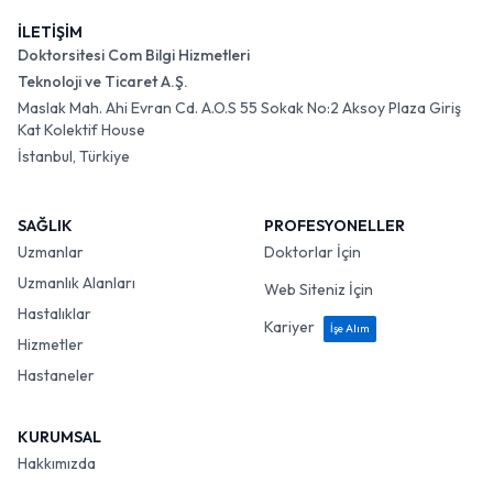
İLETİŞİM
Doktorsitesi Com Bilgi Hizmetleri
Teknoloji ve Ticaret A.Ş.
Maslak Mah. Ahi Evran Cd. A.O.S 55 Sokak No:2 Aksoy Plaza Giriş
Kat Kolektif House
İstanbul, Türkiye
SAĞLIK
PROFESYONELLER
Uzmanlar
Doktorlar İçin
Uzmanlık Alanları
Web Siteniz İçin
Hastalıklar
Kariyer
İşe Alım
Hizmetler
Hastaneler
KURUMSAL
Hakkımızda