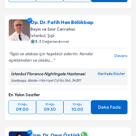
Op. Dr. Fatih Han Bölükbaşı
Beyin ve Sinir Cerrahisi
İstanbul
, Şişli
5
(
1
Değerlendirme)
İlgisi ve alakası için teşekkür ederim. Kendisi
Devamı
açıklamaları ve üslubu...
İstanbul Florence Nightingale Hastanesi
Haritada Göster
İzzetpaşa, Abide-i Hürriyet Cd No:166, 34381
En Yakın Saatler
10 Ağu
10 Ağu
10 Ağu
Daha Fazla
09:00
09:30
10:00
Uzm. Dr. Onur Öztürk