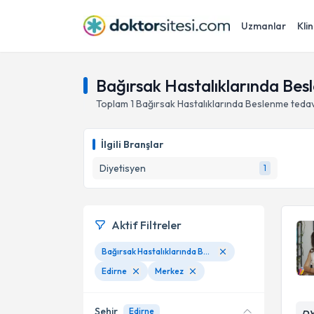
Uzmanlar
Klin
Bağırsak Hastalıklarında Bes
Toplam
1
Bağırsak Hastalıklarında Beslenme
tedav
İlgili Branşlar
Diyetisyen
1
Aktif Filtreler
Bağırsak Hastalıklarında Beslenme
Edirne
Merkez
Şehir
Edirne