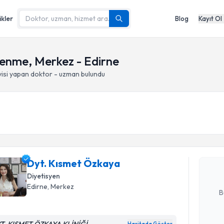
ikler
Blog
Kayıt Ol
lenme, Merkez - Edirne
isi yapan doktor - uzman bulundu
Randevu T
Dyt. Kısm
bu uzmandan
posta ile bi
Dyt. Kısmet Özkaya
Diyetisyen
E-posta Ad
Edirne
, Merkez
B