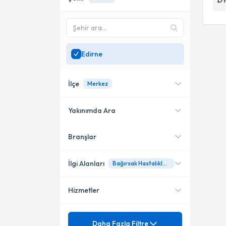
DY
Edirne
İlçe
Merkez
Yakınımda Ara
Branşlar
Konumuma yakın uzmanları
Merkez
göster
İlgi Alanları
Bağırsak Hastalıklarında Beslenme
Hizmetler
Diyetisyen
Mezuniyet
Aşırı Kilo Alımı
Daha Fazla Filtre