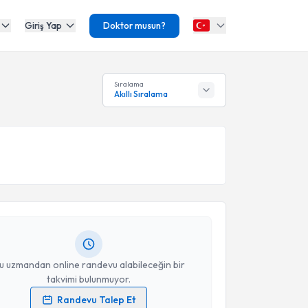
Giriş Yap
Doktor musun?
Sıralama
Akıllı Sıralama
akvimi Talebi
et Özkaya
için randevu takvimi talebi oluşturun. Size
 randevu almanız için bir takvim hazırlandığında e-
lgilendireceğiz.
resiniz
u uzmandan online randevu alabileceğin bir
takvimi bulunmuyor.
Randevu Talep Et