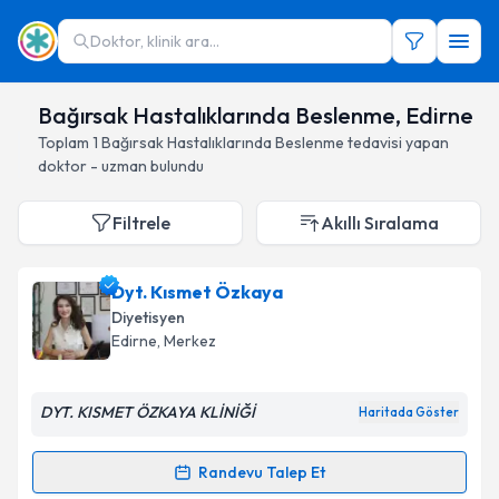
Doktor, klinik ara...
Bağırsak Hastalıklarında Beslenme, Edirne
Toplam
1
Bağırsak Hastalıklarında Beslenme
tedavisi yapan
doktor - uzman bulundu
Filtrele
Akıllı Sıralama
Dyt. Kısmet Özkaya
Diyetisyen
Edirne
, Merkez
DYT. KISMET ÖZKAYA KLİNİĞİ
Haritada Göster
Randevu Talep Et
Randevu Takvimi Talebi