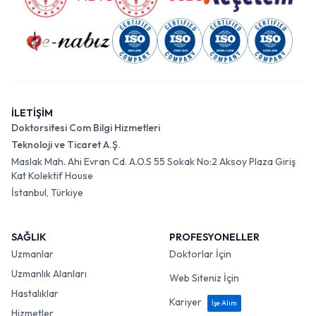
İLETİŞİM
Doktorsitesi Com Bilgi Hizmetleri
Teknoloji ve Ticaret A.Ş.
Maslak Mah. Ahi Evran Cd. A.O.S 55 Sokak No:2 Aksoy Plaza Giriş
Kat Kolektif House
İstanbul, Türkiye
SAĞLIK
PROFESYONELLER
Uzmanlar
Doktorlar İçin
Uzmanlık Alanları
Web Siteniz İçin
Hastalıklar
Kariyer
İşe Alım
Hizmetler