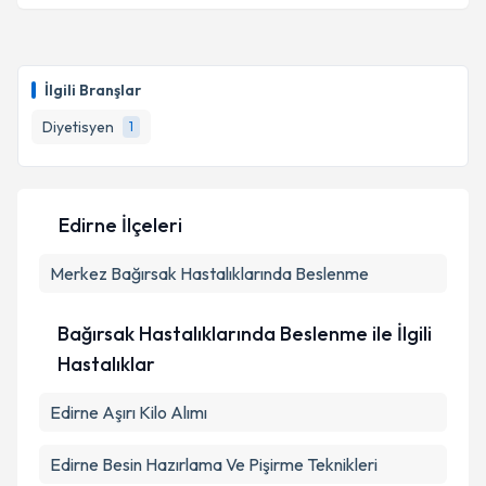
Dyt. Kısmet Özkaya
için randevu takvimi talebi
oluşturun. Size bu uzmandan randevu almanız için bir
İlgili Branşlar
takvim hazırlandığında e-posta ile bilgilendireceğiz.
Diyetisyen
1
E-posta Adresiniz
Edirne İlçeleri
Kişisel verilerimin işlenmesine ilişkin
Aydınlatma
Merkez
Metni
Bağırsak Hastalıklarında Beslenme
'ni okudum ve kişisel verilerimin belirtilen
kapsamda işlenmesini kabul ediyorum.
Bağırsak Hastalıklarında Beslenme ile İlgili
Takvim Talebini Gönder
Hastalıklar
Edirne Aşırı Kilo Alımı
Edirne Besin Hazırlama Ve Pişirme Teknikleri