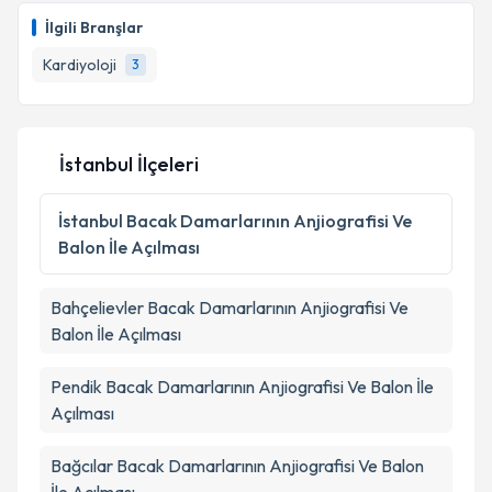
oluşturun. Size bu uzmandan randevu almanız için bir
İlgili Branşlar
takvim hazırlandığında e-posta ile bilgilendireceğiz.
Kardiyoloji
3
E-posta Adresiniz
İstanbul İlçeleri
Kişisel verilerimin işlenmesine ilişkin
Aydınlatma
Metni
'ni okudum ve kişisel verilerimin belirtilen
İstanbul
Bacak Damarlarının Anjiografisi Ve
kapsamda işlenmesini kabul ediyorum.
Balon İle Açılması
Takvim Talebini Gönder
Bahçelievler
Bacak Damarlarının Anjiografisi Ve
Balon İle Açılması
Pendik
Bacak Damarlarının Anjiografisi Ve Balon İle
Açılması
Bağcılar
Bacak Damarlarının Anjiografisi Ve Balon