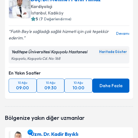
bilgilendireceğiz.
Kardiyoloji
İstanbul
, Kadıköy
E-posta Adresiniz
5
(
7
Değerlendirme)
Fatih Bey'e sağladığı sağlık hizmeti için çok teşekkür
Devamı
ederim.
Kişisel verilerimin işlenmesine ilişkin
Aydınlatma
Yeditepe Üniversitesi Koşuyolu Hastanesi
Haritada Göster
Metni
'ni okudum ve kişisel verilerimin belirtilen
Koşuyolu, Koşuyolu Cd. No: 168
kapsamda işlenmesini kabul ediyorum.
En Yakın Saatler
Takvim Talebini Gönder
10 Ağu
10 Ağu
10 Ağu
Daha Fazla
09:00
09:30
10:00
Bölgenize yakın diğer uzmanlar
Uzm. Dr. Kadir Bıyıklı