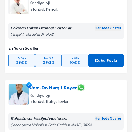
Kardiyoloji
İstanbul
, Pendik
Lokman Hekim İstanbul Hastanesi
Haritada Göster
Yenişehir, Kardelen Sk. No:2
En Yakın Saatler
10 Ağu
10 Ağu
10 Ağu
Daha Fazla
09:00
09:30
10:00
Uzm. Dr. Hurşit Soyer
Kardiyoloji
İstanbul
, Bahçelievler
Bahçelievler Medipol Hastanesi
Haritada Göster
Çobançesme Mahallesi, Fatih Caddesi, No:1/8, 34196