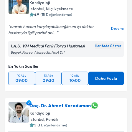
Kardiyoloji
E-posta Adresiniz
İstanbul
, Küçükçekmece
4.9
(
15
Değerlendirme)
emrah hocam karşılaşabileceğim en iyi doktor
Devamı
hastasıyla ilgili pozitif abi...
Kişisel verilerimin işlenmesine ilişkin
Aydınlatma
Metni
'ni okudum ve kişisel verilerimin belirtilen
İ.A.Ü. VM Medical Park Florya Hastanesi
Haritada Göster
kapsamda işlenmesini kabul ediyorum.
Beşyol, Florya, Akasya Sk. No:4 D:1
En Yakın Saatler
Takvim Talebini Gönder
10 Ağu
10 Ağu
10 Ağu
Daha Fazla
09:00
09:30
10:00
Doç. Dr. Ahmet Karaduman
Kardiyoloji
İstanbul
, Pendik
5
(
1
Değerlendirme)