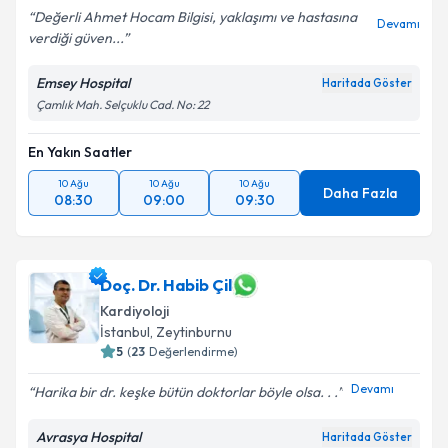
Değerli Ahmet Hocam Bilgisi, yaklaşımı ve hastasına
Devamı
verdiği güven...
Emsey Hospital
Haritada Göster
Çamlık Mah. Selçuklu Cad. No: 22
En Yakın Saatler
10 Ağu
10 Ağu
10 Ağu
Daha Fazla
08:30
09:00
09:30
Doç. Dr. Habib Çil
Kardiyoloji
İstanbul
, Zeytinburnu
5
(
23
Değerlendirme)
Devamı
Harika bir dr. keşke bütün doktorlar böyle olsa. . .
Avrasya Hospital
Haritada Göster