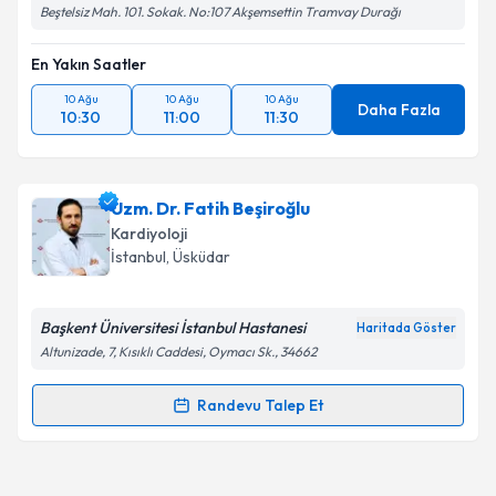
Beştelsiz Mah. 101. Sokak. No:107 Akşemsettin Tramvay Durağı
En Yakın Saatler
10 Ağu
10 Ağu
10 Ağu
Daha Fazla
10:30
11:00
11:30
Uzm. Dr. Fatih Beşiroğlu
Kardiyoloji
İstanbul
, Üsküdar
Başkent Üniversitesi İstanbul Hastanesi
Haritada Göster
Altunizade, 7, Kısıklı Caddesi, Oymacı Sk., 34662
Randevu Talep Et
Randevu Takvimi Talebi
Uzm. Dr. Fatih Beşiroğlu
için randevu takvimi talebi