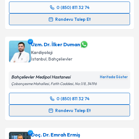
0 (850) 811 32 74
Randevu Takvimi Talebi
Randevu Talep Et
Uzm. Dr. Hurşit Soyer
için randevu takvimi talebi
oluşturun. Size bu uzmandan randevu almanız için bir
takvim hazırlandığında e-posta ile bilgilendireceğiz.
Uzm. Dr. İlker Duman
Kardiyoloji
E-posta Adresiniz
İstanbul
, Bahçelievler
Bahçelievler Medipol Hastanesi
Haritada Göster
Çobançesme Mahallesi, Fatih Caddesi, No:1/8, 34196
Kişisel verilerimin işlenmesine ilişkin
Aydınlatma
Metni
'ni okudum ve kişisel verilerimin belirtilen
0 (850) 811 32 74
kapsamda işlenmesini kabul ediyorum.
Randevu Takvimi Talebi
Randevu Talep Et
Takvim Talebini Gönder
Uzm. Dr. İlker Duman
için randevu takvimi talebi
oluşturun. Size bu uzmandan randevu almanız için bir
Doç. Dr. Emrah Ermiş
takvim hazırlandığında e-posta ile bilgilendireceğiz.