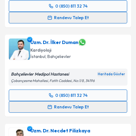
0 (850) 811 32 74
Randevu Takvimi Talebi
Randevu Talep Et
Uzm. Dr. Hurşit Soyer
için randevu takvimi talebi
oluşturun. Size bu uzmandan randevu almanız için bir
takvim hazırlandığında e-posta ile bilgilendireceğiz.
Uzm. Dr. İlker Duman
Kardiyoloji
E-posta Adresiniz
İstanbul
, Bahçelievler
Bahçelievler Medipol Hastanesi
Haritada Göster
Çobançesme Mahallesi, Fatih Caddesi, No:1/8, 34196
Kişisel verilerimin işlenmesine ilişkin
Aydınlatma
Metni
'ni okudum ve kişisel verilerimin belirtilen
0 (850) 811 32 74
kapsamda işlenmesini kabul ediyorum.
Randevu Takvimi Talebi
Randevu Talep Et
Takvim Talebini Gönder
Uzm. Dr. İlker Duman
için randevu takvimi talebi
oluşturun. Size bu uzmandan randevu almanız için bir
Uzm. Dr. Necdet Filizkaya
takvim hazırlandığında e-posta ile bilgilendireceğiz.