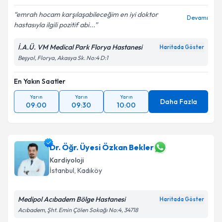
emrah hocam karşılaşabileceğim en iyi doktor
Devamı
hastasıyla ilgili pozitif abi...
Kişisel verilerimin işlenmesine ilişkin
Aydınlatma
Metni
'ni okudum ve kişisel verilerimin belirtilen
kapsamda işlenmesini kabul ediyorum.
İ.A.Ü. VM Medical Park Florya Hastanesi
Haritada Göster
Beşyol, Florya, Akasya Sk. No:4 D:1
Takvim Talebini Gönder
En Yakın Saatler
Yarın
Yarın
Yarın
Daha Fazla
09:00
09:30
10:00
Dr. Öğr. Üyesi Özkan Bekler
Kardiyoloji
İstanbul
, Kadıköy
Medipol Acıbadem Bölge Hastanesi
Haritada Göster
Acıbadem, Şht. Emin Çölen Sokağı No:4, 34718