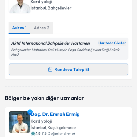
Kardiyoloji
E-posta Adresiniz
İstanbul
, Bahçelievler
Adres
1
Adres
2
Kişisel verilerimin işlenmesine ilişkin
Aydınlatma
Aktif International Bahçelievler Hastanesi
Metni
'ni okudum ve kişisel verilerimin belirtilen
Haritada Göster
kapsamda işlenmesini kabul ediyorum.
Bahçelievler Mahallesi Deli Hüseyin Paşa Caddesi Şevket Dağ Sokak
No:2
Takvim Talebini Gönder
Randevu Talep Et
Randevu Takvimi Talebi
Uzm. Dr. Necdet Filizkaya
için randevu takvimi
Bölgenize yakın diğer uzmanlar
talebi oluşturun. Size bu uzmandan randevu almanız
için bir takvim hazırlandığında e-posta ile
bilgilendireceğiz.
Doç. Dr. Emrah Ermiş
Kardiyoloji
E-posta Adresiniz
İstanbul
, Küçükçekmece
4.9
(
15
Değerlendirme)