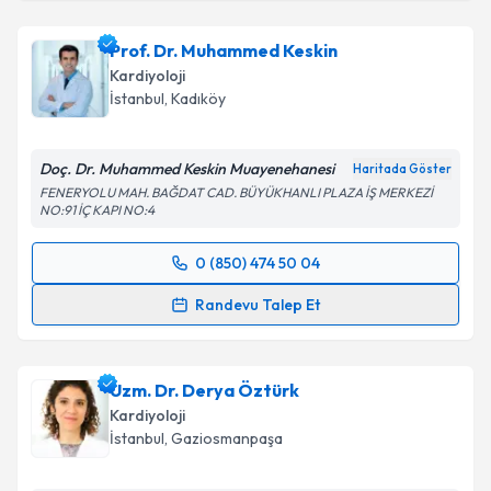
Prof. Dr. Muhammed Keskin
Kardiyoloji
İstanbul
, Kadıköy
Doç. Dr. Muhammed Keskin Muayenehanesi
Haritada Göster
FENERYOLU MAH. BAĞDAT CAD. BÜYÜKHANLI PLAZA İŞ MERKEZİ
NO:91 İÇ KAPI NO:4
0 (850) 474 50 04
Randevu Takvimi Talebi
Randevu Talep Et
Prof. Dr. Muhammed Keskin
için randevu takvimi
talebi oluşturun. Size bu uzmandan randevu almanız
Uzm. Dr. Derya Öztürk
için bir takvim hazırlandığında e-posta ile
bilgilendireceğiz.
Kardiyoloji
İstanbul
, Gaziosmanpaşa
E-posta Adresiniz