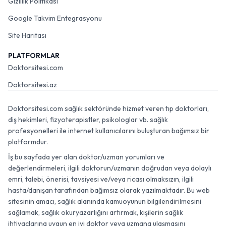
Gizlilik Politikası
Google Takvim Entegrasyonu
Site Haritası
PLATFORMLAR
Doktorsitesi.com
Doktorsitesi.az
Doktorsitesi.com sağlık sektöründe hizmet veren tıp doktorları,
diş hekimleri, fizyoterapistler, psikologlar vb. sağlık
profesyonelleri ile internet kullanıcılarını buluşturan bağımsız bir
platformdur.
İş bu sayfada yer alan doktor/uzman yorumları ve
değerlendirmeleri, ilgili doktorun/uzmanın doğrudan veya dolaylı
emri, talebi, önerisi, tavsiyesi ve/veya ricası olmaksızın, ilgili
hasta/danışan tarafından bağımsız olarak yazılmaktadır. Bu web
sitesinin amacı, sağlık alanında kamuoyunun bilgilendirilmesini
sağlamak, sağlık okuryazarlığını artırmak, kişilerin sağlık
ihtiyaçlarına uygun en iyi doktor veya uzmana ulaşmasını