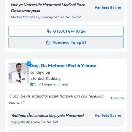
İstinye Üniversite Hastanesi Medical Park
Haritada Göster
Gaziosmanpaşa
Merkez Mahallesi Çukurçeşme Cad. No: 57-59
Kişisel verilerimin işlenmesine ilişkin
Aydınlatma
Metni
'ni okudum ve kişisel verilerimin belirtilen
0 (850) 474 10 24
kapsamda işlenmesini kabul ediyorum.
Randevu Takvimi Talebi
Randevu Talep Et
Takvim Talebini Gönder
Uzm. Dr. Derya Öztürk
için randevu takvimi talebi
oluşturun. Size bu uzmandan randevu almanız için bir
Doç. Dr. Mehmet Fatih Yılmaz
takvim hazırlandığında e-posta ile bilgilendireceğiz.
Kardiyoloji
E-posta Adresiniz
İstanbul
, Kadıköy
5
(
7
Değerlendirme)
Fatih Bey'e sağladığı sağlık hizmeti için çok teşekkür
Devamı
ederim.
Kişisel verilerimin işlenmesine ilişkin
Aydınlatma
Metni
'ni okudum ve kişisel verilerimin belirtilen
Yeditepe Üniversitesi Koşuyolu Hastanesi
Haritada Göster
kapsamda işlenmesini kabul ediyorum.
Koşuyolu, Koşuyolu Cd. No: 168