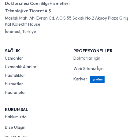
Doktorsitesi Com Bilgi Hizmetleri
Teknoloji ve Ticaret A.Ş.
Maslak Mah. Ahi Evran Cd. A.O.S 55 Sokak No:2 Aksoy Plaza Giriş
Kat Kolektif House
İstanbul, Türkiye
SAĞLIK
PROFESYONELLER
Uzmanlar
Doktorlar İçin
Uzmanlık Alanları
Web Siteniz İçin
Hastalıklar
Kariyer
İşe Alım
Hizmetler
Hastaneler
KURUMSAL
Hakkımızda
Bize Ulaşın