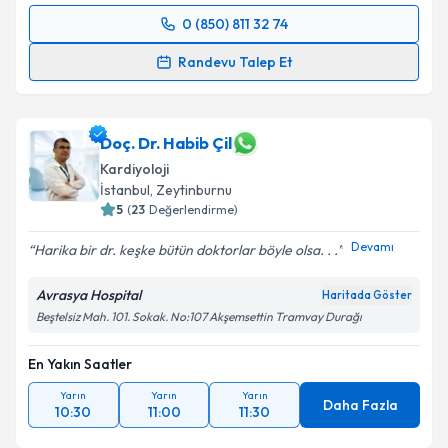
0 (850) 811 32 74
Randevu Takvimi Talebi
Randevu Talep Et
Dr. Öğr. Üyesi Özkan Bekler
için randevu takvimi
talebi oluşturun. Size bu uzmandan randevu almanız
için bir takvim hazırlandığında e-posta ile
Doç. Dr. Habib Çil
bilgilendireceğiz.
Kardiyoloji
İstanbul
, Zeytinburnu
E-posta Adresiniz
5
(
23
Değerlendirme)
Devamı
Harika bir dr. keşke bütün doktorlar böyle olsa. . .
Avrasya Hospital
Haritada Göster
Kişisel verilerimin işlenmesine ilişkin
Aydınlatma
Beştelsiz Mah. 101. Sokak. No:107 Akşemsettin Tramvay Durağı
Metni
'ni okudum ve kişisel verilerimin belirtilen
kapsamda işlenmesini kabul ediyorum.
En Yakın Saatler
Yarın
Yarın
Yarın
Takvim Talebini Gönder
Daha Fazla
10:30
11:00
11:30