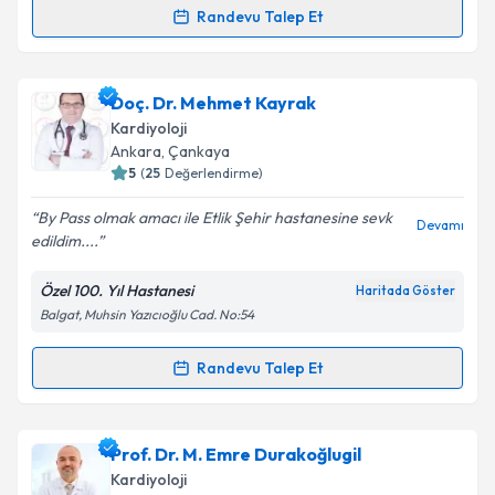
Randevu Talep Et
kapsamda işlenmesini kabul ediyorum.
Randevu Takvimi Talebi
Takvim Talebini Gönder
Prof. Dr. Hüseyin Ayhan
için randevu takvimi talebi
Doç. Dr. Mehmet Kayrak
oluşturun. Size bu uzmandan randevu almanız için bir
Kardiyoloji
takvim hazırlandığında e-posta ile bilgilendireceğiz.
Ankara
, Çankaya
5
(
25
Değerlendirme)
E-posta Adresiniz
By Pass olmak amacı ile Etlik Şehir hastanesine sevk
Devamı
edildim....
Özel 100. Yıl Hastanesi
Haritada Göster
Kişisel verilerimin işlenmesine ilişkin
Aydınlatma
Balgat, Muhsin Yazıcıoğlu Cad. No:54
Metni
'ni okudum ve kişisel verilerimin belirtilen
kapsamda işlenmesini kabul ediyorum.
Randevu Talep Et
Randevu Takvimi Talebi
Takvim Talebini Gönder
Doç. Dr. Mehmet Kayrak
için randevu takvimi talebi
Prof. Dr. M. Emre Durakoğlugil
oluşturun. Size bu uzmandan randevu almanız için bir
Kardiyoloji