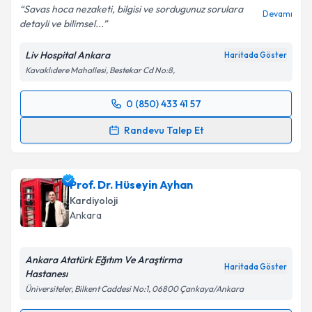
Savas hoca nezaketi, bilgisi ve sordugunuz sorulara
Devamı
detayli ve bilimsel...
Liv Hospital Ankara
Haritada Göster
Kavaklıdere Mahallesi, Bestekar Cd No:8,
0 (850) 433 41 57
Randevu Takvimi Talebi
Randevu Talep Et
Dr. Öğr. Üyesi Savaş Açıkgöz
için randevu takvimi
talebi oluşturun. Size bu uzmandan randevu almanız
Prof. Dr. Hüseyin Ayhan
için bir takvim hazırlandığında e-posta ile
bilgilendireceğiz.
Kardiyoloji
Ankara
E-posta Adresiniz
Ankara Atatürk Eğıtım Ve Araştirma
Haritada Göster
Hastanesı
Üniversiteler, Bilkent Caddesi No:1, 06800 Çankaya/Ankara
Kişisel verilerimin işlenmesine ilişkin
Aydınlatma
Metni
'ni okudum ve kişisel verilerimin belirtilen