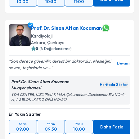
10:00
10:30
11:00
Prof. Dr. Sinan Altan Kocaman
Kardiyoloji
Ankara
, Çankaya
5
(
4
Değerlendirme)
Son derece güvenilir, dürüst bir doktordur. Mesleğini
Devamı
seven, teşhisinde ve...
Prof.Dr. Sinan Altan Kocaman
Haritada Göster
Muayenehanesi
YDA CENTER, KIZILIRMAK MAH, Çukurambar, Dumlupınar Blv. NO: 9-
A , A 2 BLOK , KAT: 7, OFİS NO: 247
En Yakın Saatler
Yarın
Yarın
Yarın
Daha Fazla
09:00
09:30
10:00