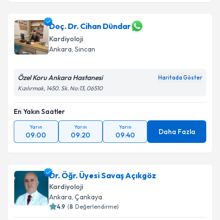
Doç. Dr. Cihan Dündar
Kardiyoloji
Ankara
, Sincan
Özel Koru Ankara Hastanesi
Haritada Göster
Kızılırmak, 1450. Sk. No:13, 06510
En Yakın Saatler
Yarın
Yarın
Yarın
Daha Fazla
09:00
09:20
09:40
Dr. Öğr. Üyesi Savaş Açıkgöz
Kardiyoloji
Ankara
, Çankaya
4.9
(
8
Değerlendirme)