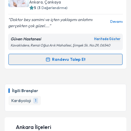
takvim hazırlandığında e-posta ile bilgilendireceğiz.
Ankara
, Çankaya
5
(
3
Değerlendirme)
E-posta Adresiniz
Doktor bey samimi ve içten yaklaşımı anlatımı
Devamı
gerçekten çok güzel....
Güven Hastanesi
Haritada Göster
Kişisel verilerimin işlenmesine ilişkin
Aydınlatma
Kavaklıdere, Remzi Oğuz Arık Mahallesi, Şimşek Sk. No:29, 06540
Metni
'ni okudum ve kişisel verilerimin belirtilen
kapsamda işlenmesini kabul ediyorum.
Randevu Talep Et
Randevu Takvimi Talebi
Takvim Talebini Gönder
Prof. Dr. M. Emre Durakoğlugil
için randevu takvimi
talebi oluşturun. Size bu uzmandan randevu almanız
İlgili Branşlar
için bir takvim hazırlandığında e-posta ile
bilgilendireceğiz.
Kardiyoloji
1
E-posta Adresiniz
Ankara İlçeleri