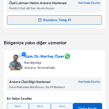
Özel Lokman Hekim Ankara Hastanesi
Haritada Göster
Polatlı 2 Cad. İdil Sok. No:44 Sincan
Randevu Talep Et
Randevu Takvimi Talebi
Doç. Dr. Halil Akın
için randevu takvimi talebi
Bölgenize yakın diğer uzmanlar
oluşturun. Size bu uzmandan randevu almanız için bir
takvim hazırlandığında e-posta ile bilgilendireceğiz.
Uzm. Dr. Nurtaç Özer
E-posta Adresiniz
Kardiyoloji
Ankara
, Yenimahalle
Ankara Özel Bilgi Hastanesi
Kişisel verilerimin işlenmesine ilişkin
Aydınlatma
Haritada Göster
Metni
'ni okudum ve kişisel verilerimin belirtilen
İnönü Mahallesi Batı Bulvarı, No:99 Batıkent
kapsamda işlenmesini kabul ediyorum.
En Yakın Saatler
Takvim Talebini Gönder
Yarın
Yarın
Yarın
Daha Fazla