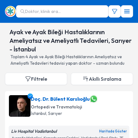
Doktor, klinik ara...
Ayak ve Ayak Bileği Hastalıklarının
Ameliyatsız ve Ameliyatlı Tedavileri, Sarıyer
- İstanbul
Toplam
4
Ayak ve Ayak Bileği Hastalıklarının Ameliyatsız ve
Ameliyatlı Tedavileri
tedavisi yapan doktor - uzman bulundu
Filtrele
Akıllı Sıralama
Doç. Dr. Bülent Karslıoğlu
Ortopedi ve Travmatoloji
İstanbul
, Sarıyer
Liv Hospital Vadistanbul
Haritada Göster
Ayazağa Mahallesi, Kemerburgaz Caddesi, Vadistanbul Park Etabı, 7F