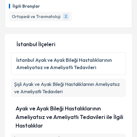
oluşturun. Size bu uzmandan randevu almanız için bir
İlgili Branşlar
takvim hazırlandığında e-posta ile bilgilendireceğiz.
Ortopedi ve Travmatoloji
2
E-posta Adresiniz
İstanbul İlçeleri
Kişisel verilerimin işlenmesine ilişkin
Aydınlatma
Metni
'ni okudum ve kişisel verilerimin belirtilen
İstanbul
Ayak ve Ayak Bileği Hastalıklarının
kapsamda işlenmesini kabul ediyorum.
Ameliyatsız ve Ameliyatlı Tedavileri
Takvim Talebini Gönder
Şişli
Ayak ve Ayak Bileği Hastalıklarının Ameliyatsız
ve Ameliyatlı Tedavileri
Ayak ve Ayak Bileği Hastalıklarının
Ameliyatsız ve Ameliyatlı Tedavileri ile İlgili
Hastalıklar