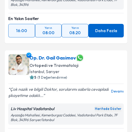
Blok, 34396
En Yakın Saatler
Yarın
Yarın
16:00
Daha Fazla
08:00
08:20
Op. Dr. Gail Gasimov
Ortopedi ve Travmatoloji
İstanbul
, Sarıyer
5
(
1
Değerlendirme)
Çok nazik ve bilgili Doktor, sorularımı sabırla cevapladı
Devamı
şikayetime odaklı...
Liv Hospital Vadistanbul
Haritada Göster
Ayazağa Mahallesi, Kemerburgaz Caddesi, Vadistanbul Park Etabı, 7F
Blok, 34396 Sarıyer/İstanbul