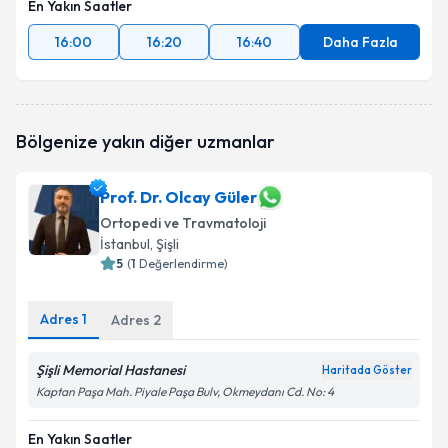
En Yakın Saatler
16:00
16:20
16:40
Daha Fazla
Bölgenize yakın diğer uzmanlar
Prof. Dr. Olcay Güler
Ortopedi ve Travmatoloji
İstanbul
, Şişli
5
(
1
Değerlendirme)
Adres
1
Adres
2
Şişli Memorial Hastanesi
Haritada Göster
Kaptan Paşa Mah. Piyale Paşa Bulv, Okmeydanı Cd. No: 4
En Yakın Saatler