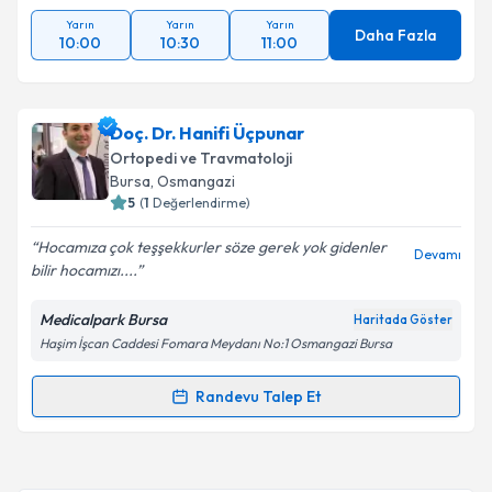
Yarın
Yarın
Yarın
Daha Fazla
10:00
10:30
11:00
Doç. Dr. Hanifi Üçpunar
Ortopedi ve Travmatoloji
Bursa
, Osmangazi
5
(
1
Değerlendirme)
Hocamıza çok teşşekkurler söze gerek yok gidenler
Devamı
bilir hocamızı....
Medicalpark Bursa
Haritada Göster
Haşim İşcan Caddesi Fomara Meydanı No:1 Osmangazi Bursa
Randevu Talep Et
Randevu Takvimi Talebi
Doç. Dr. Hanifi Üçpunar
için randevu takvimi talebi