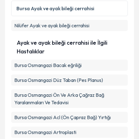
Metni
'ni okudum ve kişisel verilerimin belirtilen
Bursa
Ayak ve ayak bileği cerrahisi
kapsamda işlenmesini kabul ediyorum.
Nilüfer
Ayak ve ayak bileği cerrahisi
Takvim Talebini Gönder
Ayak ve ayak bileği cerrahisi ile İlgili
Hastalıklar
Bursa Osmangazi Bacak eğriliği
Bursa Osmangazi Düz Taban (Pes Planus)
Bursa Osmangazi Ön Ve Arka Çağraz Bağ
Yaralanmaları Ve Tedavisi
Bursa Osmangazi Acl (Ön Çapraz Bağ) Yırtığı
Bursa Osmangazi Artroplasti