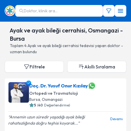
Doktor, klinik ara...
Ayak ve ayak bileği cerrahisi, Osmangazi -
Bursa
Toplam
4
Ayak ve ayak bileği cerrahisi
tedavisi yapan doktor -
uzman bulundu
Filtrele
Akıllı Sıralama
Doç. Dr. Yusuf Onur Kızılay
Ortopedi ve Travmatoloji
Bursa
, Osmangazi
5
(
40
Değerlendirme)
Annemin uzun süredir yaşadığı ayak bileği
Devamı
rahatsızlığında doğru teşhisi koyarak...