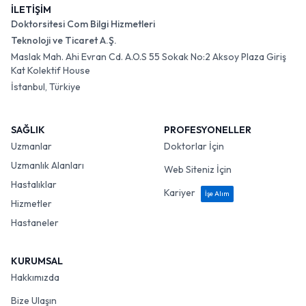
İLETİŞİM
Doktorsitesi Com Bilgi Hizmetleri
Teknoloji ve Ticaret A.Ş.
Maslak Mah. Ahi Evran Cd. A.O.S 55 Sokak No:2 Aksoy Plaza Giriş
Kat Kolektif House
İstanbul, Türkiye
SAĞLIK
PROFESYONELLER
Uzmanlar
Doktorlar İçin
Uzmanlık Alanları
Web Siteniz İçin
Hastalıklar
Kariyer
İşe Alım
Hizmetler
Hastaneler
KURUMSAL
Hakkımızda
Bize Ulaşın