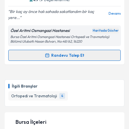
E-posta Adresiniz
Bir kaç ay önce halı sahada sakatlandım bir kaç
Devamı
yere...
Özel Aritmi Osmangazi Hastanesi
Haritada Göster
Kişisel verilerimin işlenmesine ilişkin
Aydınlatma
Bursa Özel Aritmi Osmangazi Hastanesi Ortopedi ve Travmatoloji
Metni
'ni okudum ve kişisel verilerimin belirtilen
Bölümü Ulubatlı Hasan Bulvarı, No:48/62, 16220
kapsamda işlenmesini kabul ediyorum.
Randevu Talep Et
Randevu Takvimi Talebi
Takvim Talebini Gönder
Op. Dr. Murat Kezer
için randevu takvimi talebi
oluşturun. Size bu uzmandan randevu almanız için bir
İlgili Branşlar
takvim hazırlandığında e-posta ile bilgilendireceğiz.
Ortopedi ve Travmatoloji
4
E-posta Adresiniz
Bursa İlçeleri
Kişisel verilerimin işlenmesine ilişkin
Aydınlatma