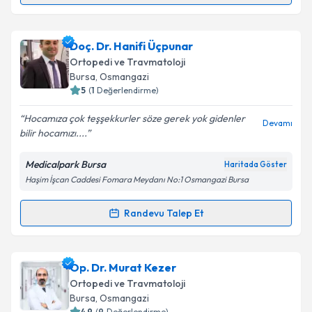
Op. Dr. Mehmet Şahin
için randevu takvimi talebi
Doç. Dr. Hanifi Üçpunar
oluşturun. Size bu uzmandan randevu almanız için bir
Ortopedi ve Travmatoloji
takvim hazırlandığında e-posta ile bilgilendireceğiz.
Bursa
, Osmangazi
5
(
1
Değerlendirme)
E-posta Adresiniz
Hocamıza çok teşşekkurler söze gerek yok gidenler
Devamı
bilir hocamızı....
Medicalpark Bursa
Haritada Göster
Kişisel verilerimin işlenmesine ilişkin
Aydınlatma
Haşim İşcan Caddesi Fomara Meydanı No:1 Osmangazi Bursa
Metni
'ni okudum ve kişisel verilerimin belirtilen
kapsamda işlenmesini kabul ediyorum.
Randevu Talep Et
Randevu Takvimi Talebi
Takvim Talebini Gönder
Doç. Dr. Hanifi Üçpunar
için randevu takvimi talebi
Op. Dr. Murat Kezer
oluşturun. Size bu uzmandan randevu almanız için bir
Ortopedi ve Travmatoloji
takvim hazırlandığında e-posta ile bilgilendireceğiz.
Bursa
, Osmangazi
4.9
(
9
Değerlendirme)