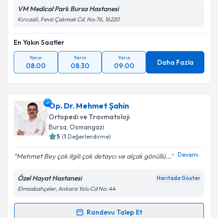
VM Medical Park Bursa Hastanesi
Kırcaali, Fevzi Çakmak Cd. No:76, 16220
En Yakın Saatler
Yarın
Yarın
Yarın
Daha Fazla
08:00
08:30
09:00
Op. Dr. Mehmet Şahin
Ortopedi ve Travmatoloji
Bursa
, Osmangazi
5
(
1
Değerlendirme)
Devamı
Mehmet Bey çok ilgili çok detaycı ve alçak gönüllü...
Özel Hayat Hastanesi
Haritada Göster
Elmasbahçeler, Ankara Yolu Cd No: 44
Randevu Talep Et
Randevu Takvimi Talebi